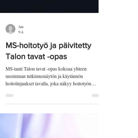
Jan
9.4.
MS-hoitotyö ja päivitetty
Talon tavat -opas
MS-tauti Talon tavat -opas kokoaa yhteen
uusimman tutkimusnäytön ja käytännön
hoitolinjaukset tavalla, joka näkyy hoitotyön
arjessa. MS-hoitajalle tämä tarkoittaa ennen
kaikkea sitä, että oma työ kytkeytyy entistä
tiiviimmin ajantasaiseen ja yhtenäiseen