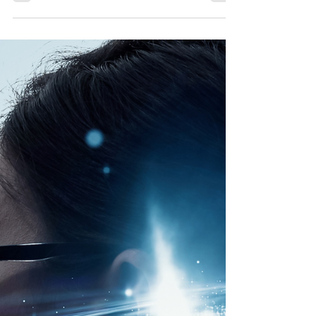
kehittämistyön kulisseihin
Mitä tapahtuu vuoden aikana projektissa , jonka
lopputuloksena syntyy kaksikielinen opas ja
työkortti tukemaan MS-hoitotyötä Turun...