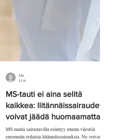
Jan
11.6.
MS-tauti ei aina selitä
kaikkea: liitännäissairaudet
voivat jäädä huomaamatta
MS-tautia sairastavilla esiintyy muuta väestöä