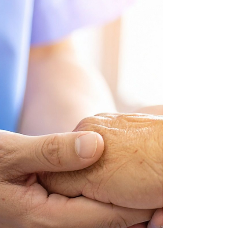
hoitokäytäntöön. Hoitolinjaukset korostavat
varhaista korkeatehoista hoitoa. Hoidon tavoite ei
ole niinkään edetä varovaisesti portaalta toiselle,
vaan vaikuttaa sairauden kulkuun mahdollisimman
tehokkaasti heti alkuvaiheess