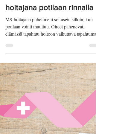
Elämässä.
26.2.
”Onko tämä MS:ää?” – MS-
hoitajana potilaan rinnalla
MS-hoitajana puhelimeni soi usein silloin, kun
potilaan vointi muuttuu. Oireet pahenevat,
elämässä tapahtuu hoitoon vaikuttava tapahtuma
tai lääkkeen käyttö herättää kysymyksiä. Joskus
MS-tautia sairastavan olo tuntuu vain
epämääräisesti erilaiselta. Näissä tilanteissa työni
on kuunnella, selkiyttää ja arvioida: mistä voisi olla
kyse, mitä kannattaa seurata ja milloin on syytä
toimia. Usein jo se, että potilas saa kertoa huolensa
minulle ja tulee kuulluksi, helpottaa oloa. Tu