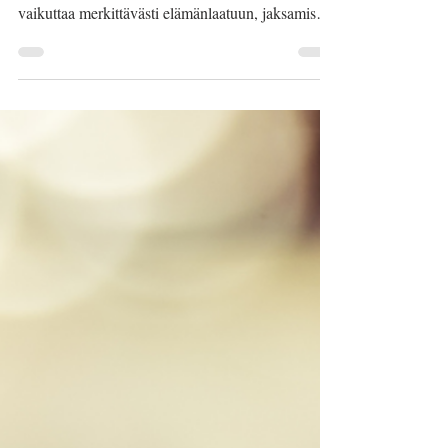
enemmän erilaisia liitännäissairauksia. Ne voivat
vaikuttaa merkittävästi elämänlaatuun, jaksamiseen
ja toimintakykyyn. Siksi on hyvä aika ajoin
muistaa kysyä: Entä jos kaikki oireet eivät
johdukaan MS-taudista? Huono uni, mielialan
muutokset, migreeni tai jatkuva uupumus voivat
liittyä MS-tautiin, mutta joskus niiden taustalla on
myös jokin muu sairaus. Siksi on tärkeää pysähtyä
pohtimaan, mistä oireet todella johtuvat. Tutk