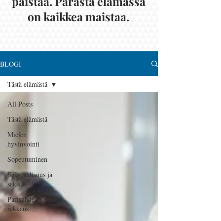
paistaa. Parasta elämässä
on kaikkea maistaa.
BLOGI
Tästä elämästä
All Posts
Tästä elämästä
Mielen
hyvinvointi
Sopeutuminen
Seksuaalisuus ja
seksi
Parisuhde ja
rakkaus