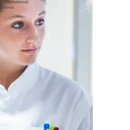
Näkymättömät
oireet