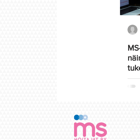
MS-
näi
tuk