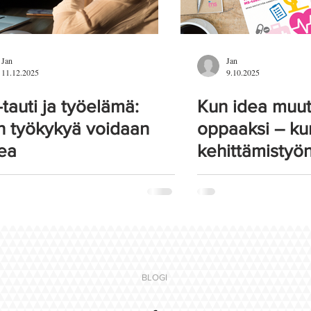
Jan
Jan
11.12.2025
9.10.2025
tauti ja työelämä:
Kun idea muut
n työkykyä voidaan
oppaaksi – kur
ea
kehittämistyön
BLOGI