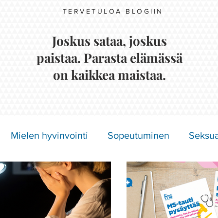
TERVETULOA BLOGIIN
Joskus sataa, joskus
paistaa. Parasta elämässä
on kaikkea maistaa.
Mielen hyvinvointi
Sopeutuminen
Seksua
Näkymättömät oireet