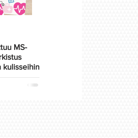
tuu MS-
kistus
 kulisseihin