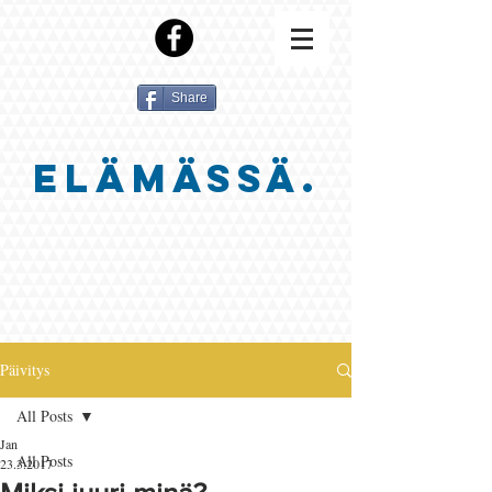
Share
ELÄMÄSSÄ.
Päivitys
All Posts
Jan
All Posts
23.3.2017