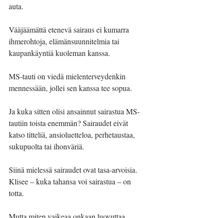
auta.
Vääjäämättä etenevä sairaus ei kumarra 
ihmerohtoja, elämänsuunnitelmia tai 
kaupankäyntiä kuoleman kanssa.
MS-tauti on viedä mielenterveydenkin 
mennessään, jollei sen kanssa tee sopua.
Ja kuka sitten olisi ansainnut sairastua MS-
tautiin toista enemmän? Sairaudet eivät 
katso titteliä, ansioluetteloa, perhetaustaa, 
sukupuolta tai ihonväriä.
Siinä mielessä sairaudet ovat tasa-arvoisia. 
Klisee – kuka tahansa voi sairastua – on 
totta.
Mutta miten vaikeaa onkaan luovuttaa 