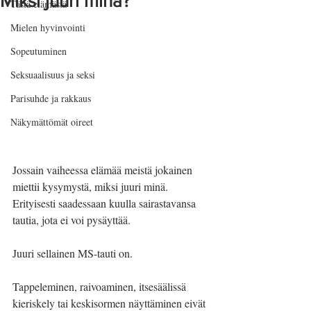
Miksi juuri minä?
Tästä elämästä
Mielen hyvinvointi
Sopeutuminen
Seksuaalisuus ja seksi
Parisuhde ja rakkaus
Näkymättömät oireet
Jossain vaiheessa elämää meistä jokainen 
miettii kysymystä, miksi juuri minä. 
Erityisesti saadessaan kuulla sairastavansa 
tautia, jota ei voi pysäyttää.
Juuri sellainen MS-tauti on.
Tappeleminen, raivoaminen, itsesäälissä 
kieriskely tai keskisormen näyttäminen eivät 