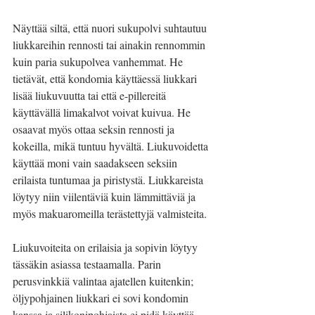
Näyttää siltä, että nuori sukupolvi suhtautuu 
liukkareihin rennosti tai ainakin rennommin 
kuin paria sukupolvea vanhemmat. He 
tietävät, että kondomia käyttäessä liukkari 
lisää liukuvuutta tai että e-pillereitä 
käyttävällä limakalvot voivat kuivua. He 
osaavat myös ottaa seksin rennosti ja 
kokeilla, mikä tuntuu hyvältä. Liukuvoidetta 
käyttää moni vain saadakseen seksiin 
erilaista tuntumaa ja piristystä. Liukkareista 
löytyy niin viilentäviä kuin lämmittäviä ja 
myös makuaromeilla terästettyjä valmisteita.
Liukuvoiteita on erilaisia ja sopivin löytyy 
tässäkin asiassa testaamalla. Parin 
perusvinkkiä valintaa ajatellen kuitenkin; 
öljypohjainen liukkari ei sovi kondomin 
kanssa ja silikonipohjaista ei pidä käyttää, 