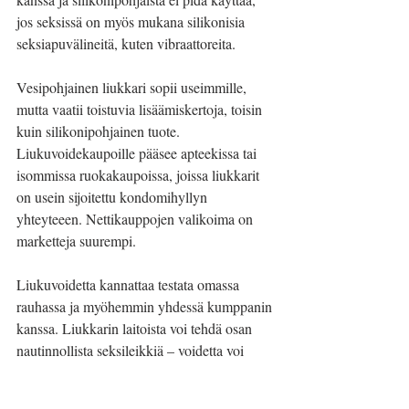
jos seksissä on myös mukana silikonisia 
seksiapuvälineitä, kuten vibraattoreita.
Vesipohjainen liukkari sopii useimmille, 
mutta vaatii toistuvia lisäämiskertoja, toisin 
kuin silikonipohjainen tuote. 
Liukuvoidekaupoille pääsee apteekissa tai 
isommissa ruokakaupoissa, joissa liukkarit 
on usein sijoitettu kondomihyllyn 
yhteyteeen. Nettikauppojen valikoima on 
marketteja suurempi. 
Liukuvoidetta kannattaa testata omassa 
rauhassa ja myöhemmin yhdessä kumppanin 
kanssa. Liukkarin laitoista voi tehdä osan 
nautinnollista seksileikkiä – voidetta voi 
lämmittää hetken kämmenten välissä ja 
sitten hieroa sinne, missä tarvitaan.