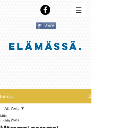
Share
ELÄMÄSSÄ.
Päivitys
All Posts
Miila
All Posts
1.6.2017