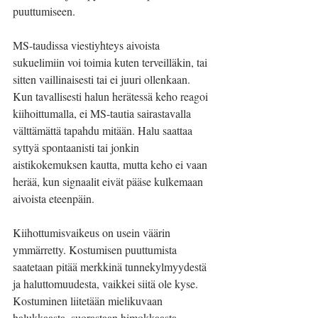
puuttumiseen.
MS-taudissa viestiyhteys aivoista 
sukuelimiin voi toimia kuten terveilläkin, tai 
sitten vaillinaisesti tai ei juuri ollenkaan. 
Kun tavallisesti halun herätessä keho reagoi 
kiihoittumalla, ei MS-tautia sairastavalla 
välttämättä tapahdu mitään. Halu saattaa 
syttyä spontaanisti tai jonkin 
aistikokemuksen kautta, mutta keho ei vaan 
herää, kun signaalit eivät pääse kulkemaan 
aivoista eteenpäin.
Kiihottumisvaikeus on usein väärin 
ymmärretty. Kostumisen puuttumista 
saatetaan pitää merkkinä tunnekylmyydestä 
ja haluttomuudesta, vaikkei siitä ole kyse. 
Kostuminen liitetään mielikuvaan 
halukkaasta, suorastaan himokkaasta, 