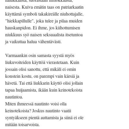
naisesta. Kuiva emätin taas on patriarkaatin 
käyttämä symboli takakireälle niuhottajalle, 
"hiekkapillulle", joka tulee ja pilaa muiden 
hauskanpidon. Ei ihme, jos kiihottumisen 
niukkuus syö naisen seksuaalista itsetuntoa 
ja vaikuttaa halua vähentävästi.
Varmaankin osin samasta syystä myös 
liukuvoiteiden käyttöä vierastetaan. Kuin 
jossain olisi sanottu, että mikäli ei omin 
konstein kostu, on parempi vain kärsiä ja 
hävetä. Tai että liukkarin käyttö olisi jollain 
tapaa huijaamista, ikään kuin keinotekoista 
nautintoa.
Miten ihmeessä nautinto voisi olla 
keinotekoista? Joskus nautinto vaatii 
syntyäkseen pientä auttamista ja siinä ei ole 
mitään toisarvoista.