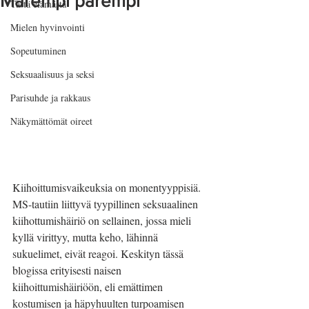
Märempi parempi
Tästä elämästä
Mielen hyvinvointi
Sopeutuminen
Seksuaalisuus ja seksi
Parisuhde ja rakkaus
Näkymättömät oireet
Kiihoittumisvaikeuksia on monentyyppisiä. 
MS-tautiin liittyvä tyypillinen seksuaalinen 
kiihottumishäiriö on sellainen, jossa mieli 
kyllä virittyy, mutta keho, lähinnä 
sukuelimet, eivät reagoi. Keskityn tässä 
blogissa erityisesti naisen 
kiihoittumishäiriöön, eli emättimen 
kostumisen ja häpyhuulten turpoamisen 