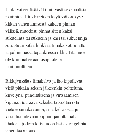
Liukuvoiteet lisäävät tuntuvasti seksuaalista 
nautintoa. Liukkareiden käytössä on kyse 
kitkan vähentämisestä kahden pinnan 
välissä, muodosti pinnat sitten kaksi 
sukuelintä tai sukuelin ja käsi tai sukuelin ja 
suu. Suuri kitka hinkkaa limakalvot rullalle 
ja pahimmassa tapauksessa rikki. Tilanne ei 
ole kummallekaan osapuolelle 
nautinnollinen.
Rikkijynssätty limakalvo ja iho kipuilevat 
vielä pitkään seksin jälkeenkin poltteluna, 
kirvelynä, punoituksena ja virtsaamisen 
kipuna. Seuraava seksikerta saattaa olla 
vielä epämukavampi, sillä keho osaa jo 
varautua tulevaan kipuun jännittämällä 
lihaksia, jolloin kuivuuden lisäksi ongelmia 
aiheuttaa ahtaus.