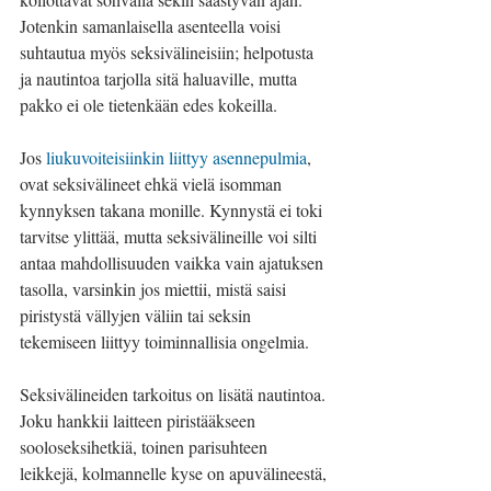
Jotenkin samanlaisella asenteella voisi 
suhtautua myös seksivälineisiin; helpotusta 
ja nautintoa tarjolla sitä haluaville, mutta 
pakko ei ole tietenkään edes kokeilla.
Jos 
liukuvoiteisiinkin liittyy asennepulmia
, 
ovat seksivälineet ehkä vielä isomman 
kynnyksen takana monille. Kynnystä ei toki 
tarvitse ylittää, mutta seksivälineille voi silti 
antaa mahdollisuuden vaikka vain ajatuksen 
tasolla, varsinkin jos miettii, mistä saisi 
piristystä vällyjen väliin tai seksin 
tekemiseen liittyy toiminnallisia ongelmia.
Seksivälineiden tarkoitus on lisätä nautintoa. 
Joku hankkii laitteen piristääkseen 
sooloseksihetkiä, toinen parisuhteen 
leikkejä, kolmannelle kyse on apuvälineestä, 