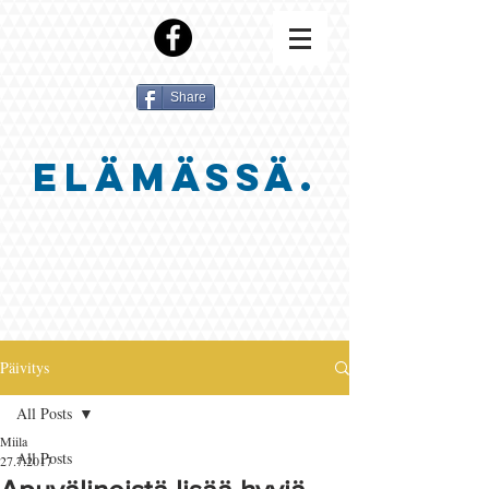
Share
ELÄMÄSSÄ.
Päivitys
All Posts
Miila
All Posts
27.7.2017