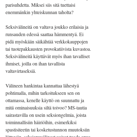
parisuhdetta. Miksei siis sitä tuettaisi 
enemmänkin yhteiskunnan taholta?
Seksivälineitä on valtava joukko erilaisia ja 
runsauden edessä saattaa hämmentyä. Ei 
pidä myöskään säikähtää verkkokauppojen 
tai tuotepakkausten provokatiivista kuvastoa. 
Seksivälineitä käyttävät myös ihan tavalliset 
ihmiset, joilla on ihan tavallista 
valtavirtaseksiä.
Välineen hankintaa kannattaa lähestyä 
pohtimalla, mihin tarkoitukseen sen on 
ottamassa, kenelle käyttö on suunnattu ja 
mitä ominaisuuksia siltä toivoo? MS-tautia 
sairastavilla on usein seksiongelmia, joista 
toiminnallisiin häiriöihin, esimerkiksi 
spastisiteetin tai kosketustunnon muutoksiin 
liittyviin, seksiapuvälineet voivat tuoda apua.