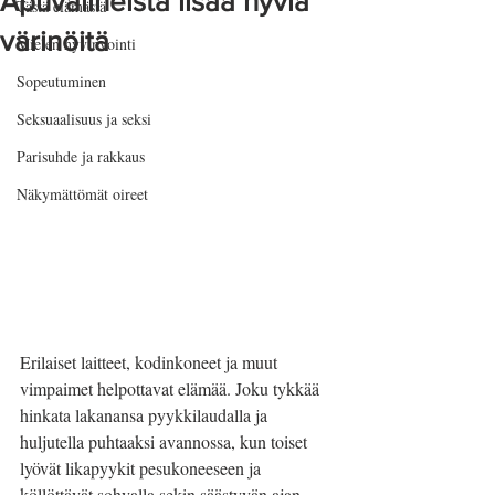
Apuvälineistä lisää hyviä
Tästä elämästä
värinöitä
Mielen hyvinvointi
Sopeutuminen
Seksuaalisuus ja seksi
Parisuhde ja rakkaus
Näkymättömät oireet
Erilaiset laitteet, kodinkoneet ja muut 
vimpaimet helpottavat elämää. Joku tykkää 
hinkata lakanansa pyykkilaudalla ja 
huljutella puhtaaksi avannossa, kun toiset 
lyövät likapyykit pesukoneeseen ja 
köllöttävät sohvalla sekin säästyvän ajan. 