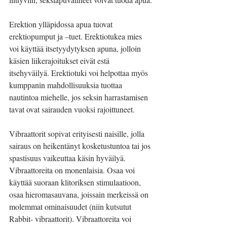
Erektion ylläpidossa apua tuovat 
erektiopumput ja –tuet. Erektiotukea mies 
voi käyttää itsetyydytyksen apuna, jolloin 
käsien liikerajoitukset eivät estä 
itsehyväilyä. Erektiotuki voi helpottaa myös 
kumppanin mahdollisuuksia tuottaa 
nautintoa miehelle, jos seksin harrastamisen 
tavat ovat sairauden vuoksi rajoittuneet.
Vibraattorit sopivat erityisesti naisille, jolla 
sairaus on heikentänyt kosketustuntoa tai jos 
spastisuus vaikeuttaa käsin hyväilyä. 
Vibraattoreita on monenlaisia. Osaa voi 
käyttää suoraan klitoriksen stimulaatioon, 
osaa hieromasauvana, joissain merkeissä on 
molemmat ominaisuudet (niin kutsutut 
Rabbit- vibraattorit). Vibraattoreita voi 