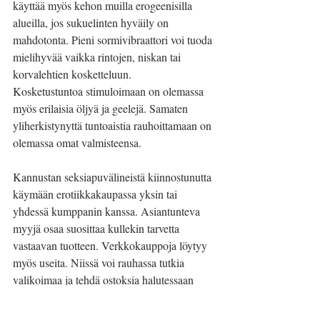
käyttää myös kehon muilla erogeenisilla 
alueilla, jos sukuelinten hyväily on 
mahdotonta. Pieni sormivibraattori voi tuoda 
mielihyvää vaikka rintojen, niskan tai 
korvalehtien kosketteluun.
Kosketustuntoa stimuloimaan on olemassa 
myös erilaisia öljyä ja geelejä. Samaten 
yliherkistynyttä tuntoaistia rauhoittamaan on 
olemassa omat valmisteensa.
Kannustan seksiapuvälineistä kiinnostunutta 
käymään erotiikkakaupassa yksin tai 
yhdessä kumppanin kanssa. Asiantunteva 
myyjä osaa suosittaa kullekin tarvetta 
vastaavan tuotteen. Verkkokauppoja löytyy 
myös useita. Niissä voi rauhassa tutkia 
valikoimaa ja tehdä ostoksia halutessaan 
huomiota herättämättä.