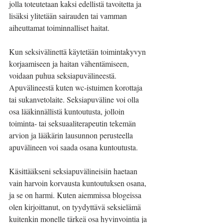
jolla toteutetaan kaksi edellistä tavoitetta ja 
lisäksi ylitetään sairauden tai vamman 
aiheuttamat toiminnalliset haitat.
Kun seksivälinettä käytetään toimintakyvyn 
korjaamiseen ja haitan vähentämiseen, 
voidaan puhua seksiapuvälineestä. 
Apuvälineestä kuten wc-istuimen korottaja 
tai sukanvetolaite. Seksiapuväline voi olla 
osa lääkinnällistä kuntoutusta, jolloin 
toiminta- tai seksuaaliterapeutin tekemän 
arvion ja lääkärin lausunnon perusteella 
apuvälineen voi saada osana kuntoutusta.
Käsittääkseni seksiapuvälineisiin haetaan 
vain harvoin korvausta kuntoutuksen osana, 
ja se on harmi. Kuten aiemmissa blogeissa 
olen kirjoittanut, on tyydyttävä seksielämä 
kuitenkin monelle tärkeä osa hyvinvointia ja 