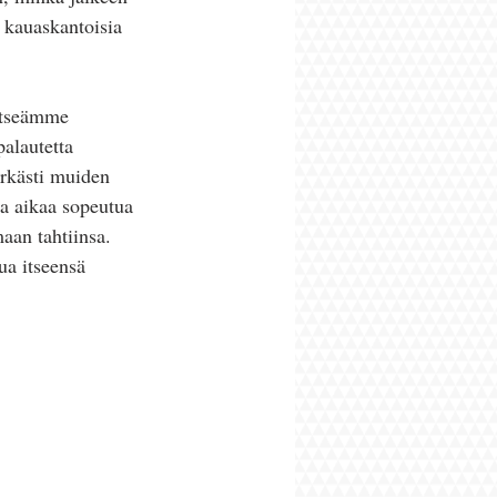
n kauaskantoisia 
itseämme 
alautetta 
erkästi muiden 
 ja aikaa sopeutua 
aan tahtiinsa. 
ua itseensä 