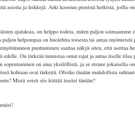
eitä asioita ja leikkejä. Arki koostuu pienistä hetkistä, joilla o
äisten ajatuksia, on helppo todeta, miten paljon soimaamme 
 paljon helpompaa on huolehtia toisesta tai antaa myönteistä p
Itsemyötätunnon puuttuminen saattaa näkyä siten, että asettaa h
sä edelle. On tärkeää tunnistaa omat rajat ja antaa itselle tilaa
 sopeutuminen on aina yksilöllistä, ja se etenee jokaisella om
tseä kohtaan ovat tärkeitä. Olisiko tänään mahdollista suhtaut
n? Mistä voisit siis kiittää itseäsi tänään?
enäsi!