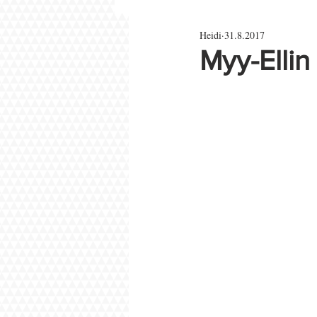
Heidi
31.8.2017
Parisuhde ja rakkaus
Myy-Ellin