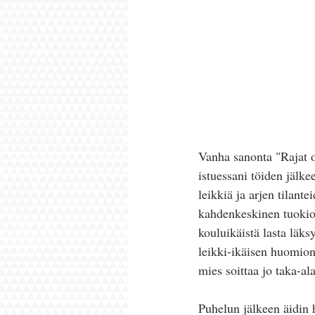
Vanha sanonta "Rajat o
istuessani töiden jälke
leikkiä ja arjen tilan
kahdenkeskinen tuokio 
kouluikäistä lasta läks
leikki-ikäisen huomion,
mies soittaa jo taka-al
Puhelun jälkeen äidin h