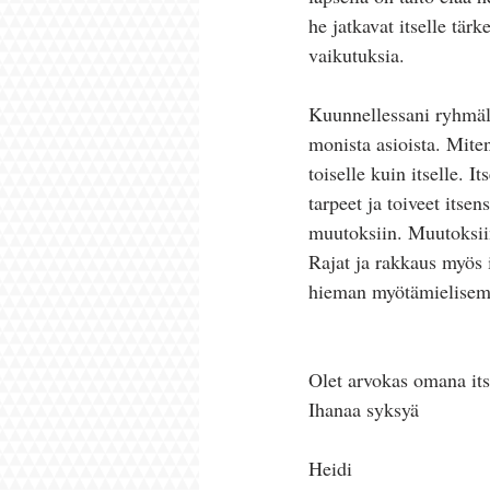
he jatkavat itselle tärk
vaikutuksia.
Kuunnellessani ryhmäl
monista asioista. Miten
toiselle kuin itselle. 
tarpeet ja toiveet itsen
muutoksiin. Muutoksiin
Rajat ja rakkaus myös i
hieman myötämielisemmi
Olet arvokas omana its
Ihanaa syksyä
Heidi