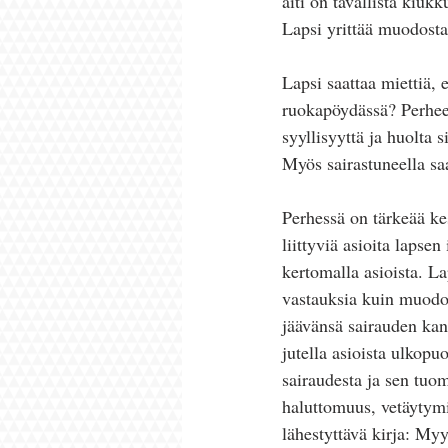
äiti on tavallista kiu
Lapsi yrittää muodosta
Lapsi saattaa miettiä, 
ruokapöydässä? Perheen
syyllisyyttä ja huolta 
Myös sairastuneella sa
Perhessä on tärkeää ke
liittyviä asioita lapse
kertomalla asioista. La
vastauksia kuin muodos
jäävänsä sairauden kan
jutella asioista ulkopuo
sairaudesta ja sen tuo
haluttomuus, vetäytymi
lähestyttävä kirja: Myy