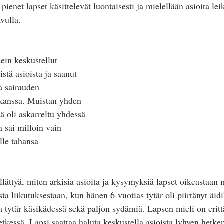
ienet lapset käsittelevät luontaisesti ja mielellään asioita lei
avulla.
in keskustellut 
stä asioista ja saanut 
a sairauden 
 kanssa. Muistan yhden 
ä oli askarreltu yhdessä 
 sai milloin vain 
lle tahansa 
ättyä, miten arkisia asioita ja kysymyksiä lapset oikeastaan m
a liikutuksestaan, kun hänen 6-vuotias tytär oli piirtänyt äidi
ja tytär käsikädessä sekä paljon sydämiä. Lapsen mieli on eritt
hetkessä. Lapsi saattaa haluta keskustella asioista lyhyen hetk