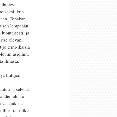
aihtelevat 
toiseksi, kun 
täen. Topakan 
kaisen lempeään 
 luontaisesti, ja 
itse olevani 
 jo teini-ikäisiä 
leviin asioihin, 
a ilmasta. 
yä lintujen 
utuu ja selviää 
irauden alussa 
 vastauksia. 
lliset tai miksi 