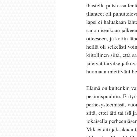
ihastella puistossa len
tilanteet oli puhuttele
lapsi ei haluakaan läh
sanomisenkaan jälkeen 
otteeseen, ja kotiin läh
heillä oli selkeästi vo
kiitollinen siitä, että 
ja eivät tarvitse jatku
huomaan miettiväni het
Elämä on kuitenkin vaih
pesimispuuhiin. Erityis
perhesysteemissä, vuor
siitä, ettei äiti tai is
jokaisella perheenjäsen
Miksei äiti jaksakaan t