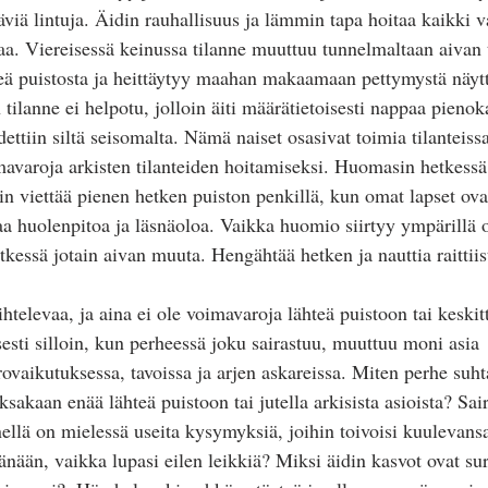
täviä lintuja. Äidin rauhallisuus ja lämmin tapa hoitaa kaikki v
vaa. Viereisessä keinussa tilanne muuttuu tunnelmaltaan aivan 
teä puistosta ja heittäytyy maahan makaamaan pettymystä näyt
tilanne ei helpotu, jolloin äiti määrätietoisesti nappaa pieno
dettiin siltä seisomalta. Nämä naiset osasivat toimia tilanteissa
imavaroja arkisten tilanteiden hoitamiseksi. Huomasin hetkessä 
sain viettää pienen hetken puiston penkillä, kun omat lapset ovat
vaa huolenpitoa ja läsnäoloa. Vaikka huomio siirtyy ympärillä o
kessä jotain aivan muuta. Hengähtää hetken ja nauttia raittiist
televaa, ja aina ei ole voimavaroja lähteä puistoon tai keskitt
esti silloin, kun perheessä joku sairastuu, muuttuu moni asia 
ovaikutuksessa, tavoissa ja arjen askareissa. Miten perhe suhta
ä jaksakaan enää lähteä puistoon tai jutella arkisista asioista? Sa
ellä on mielessä useita kysymyksiä, joihin toivoisi kuulevansa
änään, vaikka lupasi eilen leikkiä? Miksi äidin kasvot ovat suru