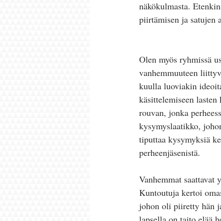
näkökulmasta. Etenkin p
piirtämisen ja satujen 
Olen myös ryhmissä use
vanhemmuuteen liittyvi
kuulla luoviakin ideoit
käsittelemiseen lasten
rouvan, jonka perheess
kysymyslaatikko, johon
tiputtaa kysymyksiä ke
perheenjäsenistä. 
Vanhemmat saattavat yll
Kuntoutuja kertoi omast
johon oli piiretty hän 
lapsella on taito elää 