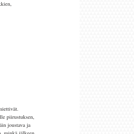
kkien, 
iettivät. 
lle piirustuksen, 
äin joustava ja 
en, minkä jälkeen 