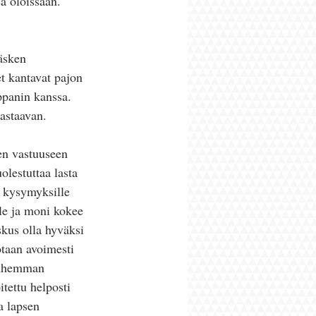
a oloissaan. 
 äsken 
t kantavat pajon 
mppanin kanssa. 
astaavan. 
en vastuuseen 
olestuttaa lasta 
a kysymyksille 
le ja moni kokee 
skus olla hyväksi 
otaan avoimesti 
vanhemman 
tettu helposti 
a lapsen 