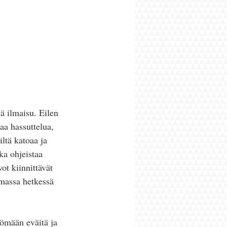
ä ilmaisu. Eilen 
aa hassuttelua, 
ltä katoaa ja 
ka ohjeistaa 
ot kiinnittävät 
amassa hetkessä 
yömään eväitä ja 