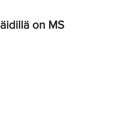
Näkymättömät oireet
 äidillä on MS