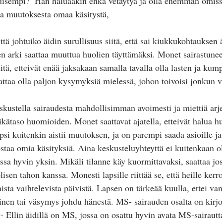
kkuisempi?  Hän haluaakin ehkä vetäytyä ja olla enemmän omiss
a muutoksesta omaa käsitystä, 
että johtuiko äidin surullisuus siitä, että sai kiukkukohtauksen
 arki saattaa muuttua huolien täyttämäksi. Monet sairastunee
siitä, etteivät enää jaksakaan samalla tavalla olla lasten ja ku
attaa olla paljon kysymyksiä mielessä, johon toivoisi jonkun v
skustella sairaudesta mahdollisimman avoimesti ja miettiä arj
n ikätaso huomioiden. Monet saattavat ajatella, etteivät halua hu
psi kuitenkin aistii muutoksen, ja on parempi saada asioille j
taa omia käsityksiä. Aina keskusteluyhteyttä ei kuitenkaan o
ssa hyvin yksin. Mikäli tilanne käy kuormittavaksi, saattaa jo
lisen tahon kanssa. Monesti lapsille riittää se, että heille kerr
mista vaihtelevista päivistä. Lapsen on tärkeää kuulla, ettei 
nen tai väsymys johdu hänestä. MS- sairauden osalta on kirjoi
- Ellin äidillä on MS, jossa on osattu hyvin avata MS-sairautt