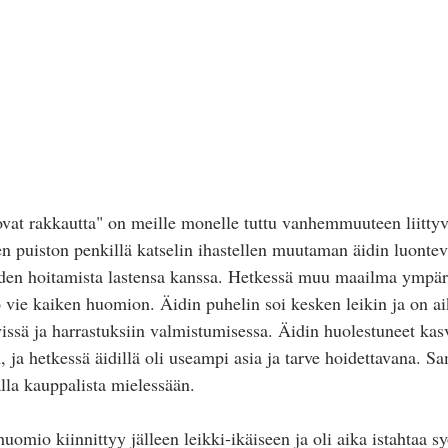
vat rakkautta" on meille monelle tuttu vanhemmuuteen liittyv
en puiston penkillä katselin ihastellen muutaman äidin luontev
teiden hoitamista lastensa kanssa. Hetkessä muu maailma ympäri
vie kaiken huomion. Äidin puhelin soi kesken leikin ja on ai
yissä ja harrastuksiin valmistumisessa. Äidin huolestuneet kasv
 ja hetkessä äidillä oli useampi asia ja tarve hoidettavana. S
alla kauppalista mielessään. 
uomio kiinnittyy jälleen leikki-ikäiseen ja oli aika istahtaa s