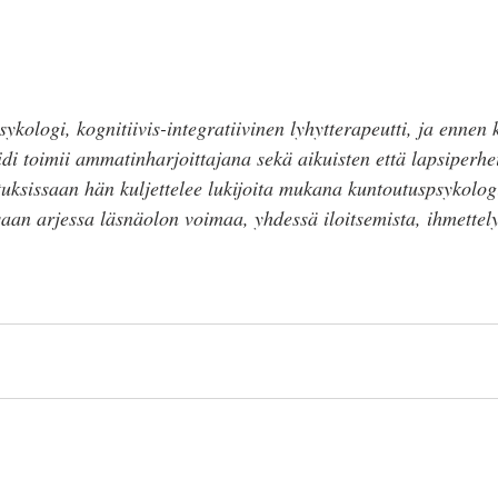
ykologi, kognitiivis-integratiivinen lyhytterapeutti, ja ennen
idi toimii ammatinharjoittajana sekä aikuisten että lapsiperhe
tuksissaan hän kuljettelee lukijoita mukana kuntoutuspsykolog
ssaan arjessa läsnäolon voimaa, yhdessä iloitsemista, ihmettely