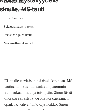
Kaikella ystävyydellä
Tästä elämästä
sinulle, MS-tauti
Mielen hyvinvointi
Sopeutuminen
Seksuaalisuus ja seksi
Parisuhde ja rakkaus
Näkymättömät oireet
Ei sinulle tarvitsisi näitä rivejä kirjoittaa. MS-
tautina tunnet sinua kantavan paremmin 
kuin kukaan muu, ja toisinpäin. Sinun läsnä 
ollessasi sairastava voi olla keskeneräinen, 
epäilevä, vahva, tunteva ja heikko. Sinun 
seurassasi voi olla vain aito oma itsensä. 