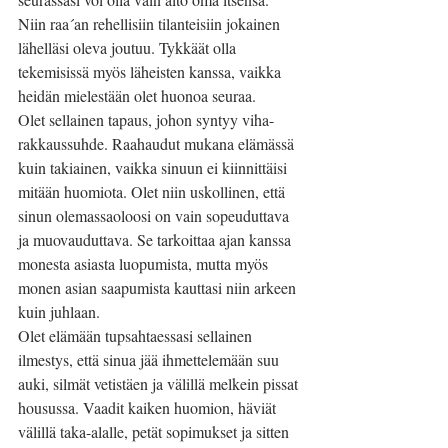
Niin raa´an rehellisiin tilanteisiin jokainen 
lähelläsi oleva joutuu. Tykkäät olla 
tekemisissä myös läheisten kanssa, vaikka 
heidän mielestään olet huonoa seuraa.
Olet sellainen tapaus, johon syntyy viha-
rakkaussuhde. Raahaudut mukana elämässä 
kuin takiainen, vaikka sinuun ei kiinnittäisi 
mitään huomiota. Olet niin uskollinen, että 
sinun olemassaoloosi on vain sopeuduttava 
ja muovauduttava. Se tarkoittaa ajan kanssa 
monesta asiasta luopumista, mutta myös 
monen asian saapumista kauttasi niin arkeen 
kuin juhlaan.
Olet elämään tupsahtaessasi sellainen 
ilmestys, että sinua jää ihmettelemään suu 
auki, silmät vetistäen ja välillä melkein pissat 
housussa. Vaadit kaiken huomion, häviät 
välillä taka-alalle, petät sopimukset ja sitten 