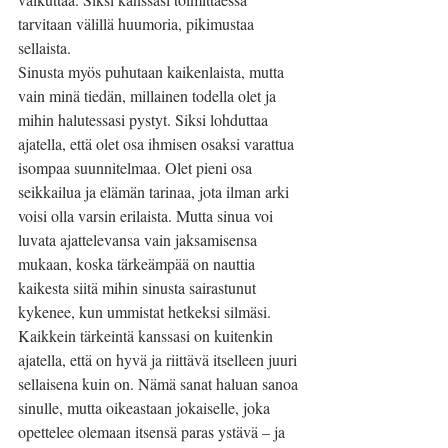
tarvitaan välillä huumoria, pikimustaa 
sellaista.
Sinusta myös puhutaan kaikenlaista, mutta 
vain minä tiedän, millainen todella olet ja 
mihin halutessasi pystyt. Siksi lohduttaa 
ajatella, että olet osa ihmisen osaksi varattua 
isompaa suunnitelmaa. Olet pieni osa 
seikkailua ja elämän tarinaa, jota ilman arki 
voisi olla varsin erilaista. Mutta sinua voi 
luvata ajattelevansa vain jaksamisensa 
mukaan, koska tärkeämpää on nauttia 
kaikesta siitä mihin sinusta sairastunut 
kykenee, kun ummistat hetkeksi silmäsi.
Kaikkein tärkeintä kanssasi on kuitenkin 
ajatella, että on hyvä ja riittävä itselleen juuri 
sellaisena kuin on. Nämä sanat haluan sanoa 
sinulle, mutta oikeastaan jokaiselle, joka 
opettelee olemaan itsensä paras ystävä – ja 