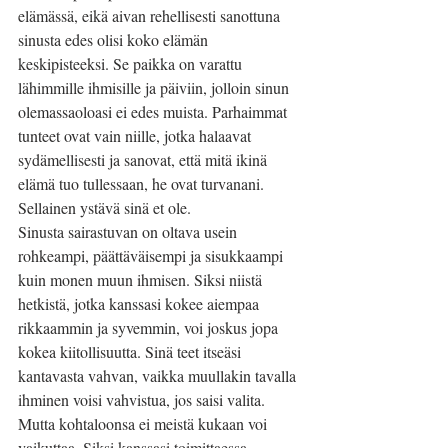
elämässä, eikä aivan rehellisesti sanottuna 
sinusta edes olisi koko elämän 
keskipisteeksi. Se paikka on varattu 
lähimmille ihmisille ja päiviin, jolloin sinun 
olemassaoloasi ei edes muista. Parhaimmat 
tunteet ovat vain niille, jotka halaavat 
sydämellisesti ja sanovat, että mitä ikinä 
elämä tuo tullessaan, he ovat turvanani. 
Sellainen ystävä sinä et ole.
Sinusta sairastuvan on oltava usein 
rohkeampi, päättäväisempi ja sisukkaampi 
kuin monen muun ihmisen. Siksi niistä 
hetkistä, jotka kanssasi kokee aiempaa 
rikkaammin ja syvemmin, voi joskus jopa 
kokea kiitollisuutta. Sinä teet itseäsi 
kantavasta vahvan, vaikka muullakin tavalla 
ihminen voisi vahvistua, jos saisi valita. 
Mutta kohtaloonsa ei meistä kukaan voi 
vaikuttaa. Siksi kanssasi toimittaessa 