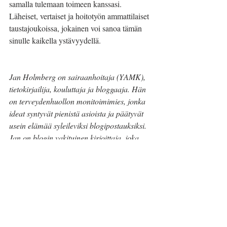
samalla tulemaan toimeen kanssasi. 
Läheiset, vertaiset ja hoitotyön ammattilaiset 
taustajoukoissa, jokainen voi sanoa tämän 
sinulle kaikella ystävyydellä.
Jan Holmberg on sairaanhoitaja (YAMK), 
tietokirjailija, kouluttaja ja bloggaaja. Hän 
on terveydenhuollon monitoimimies, jonka 
ideat syntyvät pienistä asioista ja päätyvät 
usein elämää syleileviksi blogipostauksiksi. 
Jan on blogin vakituinen kirjoittaja, joka 
pyrkii hurmaamaan lukijat kirjailijan 
tinkimättömyydellä, psykiatrisen 
sairaanhoitajan avarakatseisuudella ja 
kouluttajan innolla.
#MStauti
#ystävyys
#sopeutuminen
#elämä
#elämääMStaudinkanssa
#JanHolmberg