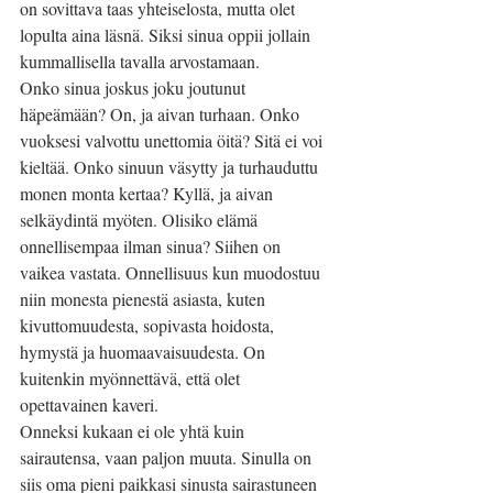
on sovittava taas yhteiselosta, mutta olet 
lopulta aina läsnä. Siksi sinua oppii jollain 
kummallisella tavalla arvostamaan.
Onko sinua joskus joku joutunut 
häpeämään? On, ja aivan turhaan. Onko 
vuoksesi valvottu unettomia öitä? Sitä ei voi 
kieltää. Onko sinuun väsytty ja turhauduttu 
monen monta kertaa? Kyllä, ja aivan 
selkäydintä myöten. Olisiko elämä 
onnellisempaa ilman sinua? Siihen on 
vaikea vastata. Onnellisuus kun muodostuu 
niin monesta pienestä asiasta, kuten 
kivuttomuudesta, sopivasta hoidosta, 
hymystä ja huomaavaisuudesta. On 
kuitenkin myönnettävä, että olet 
opettavainen kaveri.
Onneksi kukaan ei ole yhtä kuin 
sairautensa, vaan paljon muuta. Sinulla on 
siis oma pieni paikkasi sinusta sairastuneen 