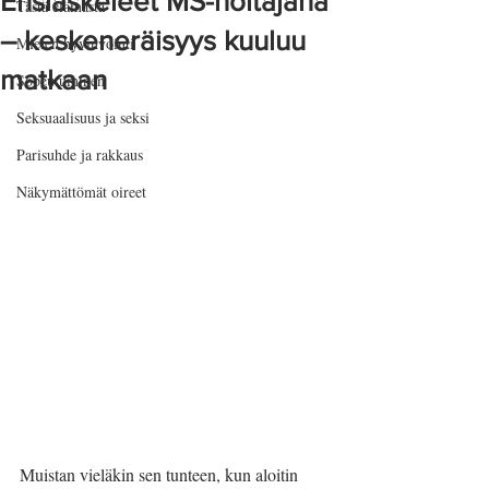
Ensiaskeleet MS-hoitajana
Tästä elämästä
– keskeneräisyys kuuluu
Mielen hyvinvointi
matkaan
Sopeutuminen
Seksuaalisuus ja seksi
Parisuhde ja rakkaus
Näkymättömät oireet
Muistan vieläkin sen tunteen, kun aloitin 