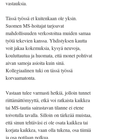
vastauksia.
Tässä työssä et kuitenkaan ole yksin. 
Suomen MS-hoitajat tarjoavat 
mahdollisuuden verkostoitua muiden samaa 
työtä tekevien kanssa. Yhdistyksen kautta 
voit jakaa kokemuksia, kysyä neuvoja, 
kouluttautua ja huomata, että monet pohtivat 
aivan samoja asioita kuin sinä. 
Kollegiaalinen tuki on tässä työssä 
korvaamatonta.
Vastaan tulee varmasti hetkiä, jolloin tunnet 
riittämättömyyttä, etkä voi ratkaista kaikkea 
tai MS-tautia sairastavan tilanne ei etene 
toivotulla tavalla. Silloin on tärkeää muistaa, 
että sinun tehtäväsi ei ole osata kaikkea tai 
korjata kaikkea, vaan olla tukena, osa tiimiä 
ja osa potilaan polkua.