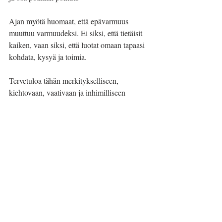
Ajan myötä huomaat, että epävarmuus 
muuttuu varmuudeksi. Ei siksi, että tietäisit 
kaiken, vaan siksi, että luotat omaan tapaasi 
kohdata, kysyä ja toimia.
Tervetuloa tähän merkitykselliseen, 
kiehtovaan, vaativaan ja inhimilliseen 
työhön.
Maaria Vallinheimo on Suomen MS-hoitajat 
ry:n puheenjohtaja ja MS-hoitaja.
MS-tauti
MS-hoitaja
hoitotyö
ensiaskeleet
keskeneräisyys
Maaria Vallinheimo
Tästä elämästä