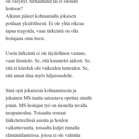
on väsynyt, turhautunut tai ei sitoudu 
hoitoon?
Alkuun pääset kohtaamalla jokaisen 
potilaan yksilöllisesti. Ei ole yhtä oikeaa 
tapaa reagoida, vaan tärkeintä on olla 
hoitajana oma itsesi.
Usein tärkeintä ei ole täydellinen vastaus, 
vaan läsnäolo. Se, että kuuntelet aidosti. Se, 
että et kiirehdi ohi vaikeiden tunteiden. Se, 
että annat tilaa myös hiljaisuudelle.
Sinä opit jokaisesta kohtaamisesta ja 
jokainen MS-tautia sairastava opettaa sinulle 
jotain. MS-hoitajan työ on monella tavalla 
tasapainoilua. Toisaalta seuraat 
lääketieteellisiä asioita ja hoidon 
vaikuttavuutta, toisaalta kuljet rinnalla 
elämäntilanteissa, joissa ei ole valmiita 