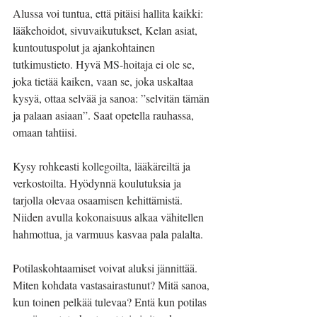
Alussa voi tuntua, että pitäisi hallita kaikki: 
lääkehoidot, sivuvaikutukset, Kelan asiat, 
kuntoutuspolut ja ajankohtainen 
tutkimustieto. Hyvä MS-hoitaja ei ole se, 
joka tietää kaiken, vaan se, joka uskaltaa 
kysyä, ottaa selvää ja sanoa: ”selvitän tämän 
ja palaan asiaan”. Saat opetella rauhassa, 
omaan tahtiisi.
Kysy rohkeasti kollegoilta, lääkäreiltä ja 
verkostoilta. Hyödynnä koulutuksia ja 
tarjolla olevaa osaamisen kehittämistä. 
Niiden avulla kokonaisuus alkaa vähitellen 
hahmottua, ja varmuus kasvaa pala palalta.
Potilaskohtaamiset voivat aluksi jännittää. 
Miten kohdata vastasairastunut? Mitä sanoa, 
kun toinen pelkää tulevaa? Entä kun potilas 