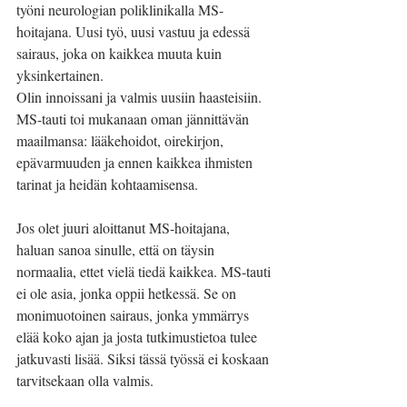
työni neurologian poliklinikalla MS-
hoitajana. Uusi työ, uusi vastuu ja edessä 
sairaus, joka on kaikkea muuta kuin 
yksinkertainen.
Olin innoissani ja valmis uusiin haasteisiin. 
MS-tauti toi mukanaan oman jännittävän 
maailmansa: lääkehoidot, oirekirjon, 
epävarmuuden ja ennen kaikkea ihmisten 
tarinat ja heidän kohtaamisensa.
Jos olet juuri aloittanut MS-hoitajana, 
haluan sanoa sinulle, että on täysin 
normaalia, ettet vielä tiedä kaikkea. MS-tauti 
ei ole asia, jonka oppii hetkessä. Se on 
monimuotoinen sairaus, jonka ymmärrys 
elää koko ajan ja josta tutkimustietoa tulee 
jatkuvasti lisää. Siksi tässä työssä ei koskaan 
tarvitsekaan olla valmis.