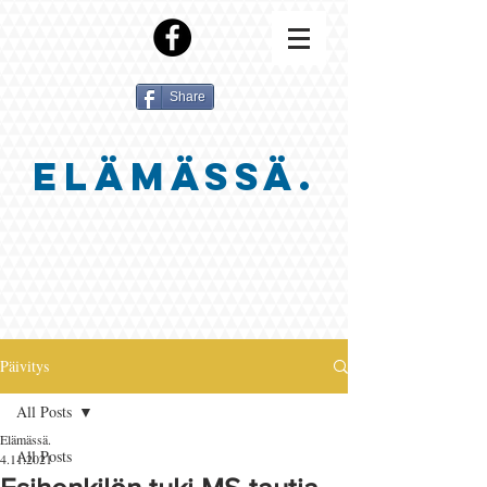
Share
ELÄMÄSSÄ.
Päivitys
All Posts
Elämässä.
All Posts
4.11.2021