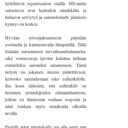
työtehtäviä organisaation sisällä. MS-tautia 
sairastavat ovat kuitenkin sinnikkäitä ja 
haluavat selviytyä ja sairauslomalle jäämisen 
kynnys on korkea. 
Hyvään työssäjaksamiseen päästään 
avoimella ja kannustavalla ilmapiirillä. Tällä 
lisätään sairastuneen turvallisuudentunnetta, 
eikä voimavaroja tarvitse kuluttaa turhaan 
esimerkiksi sairauden salaamiseen. Tämä 
tietysti on jokaisen itsensä päätettävissä, 
kertooko sairaudestaan edes esihenkilölle. 
Itse koen tärkeänä, että esihenkilö on 
tietoinen työntekijöiden elämäntilanteista, 
jolloin eri tilanteisiin voidaan reagoida ja 
niitä voidaan myös ennakoida oikealla 
tavalla. 
Pienillä arjen muutoksilla voi olla suuri apu 