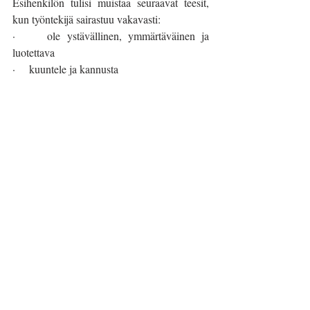
Esihenkilön tulisi muistaa seuraavat teesit, 
kun työntekijä sairastuu vakavasti: 
·     ole ystävällinen, ymmärtäväinen ja 
luotettava
·     kuuntele ja kannusta 
·     rakentakaa yhdessä työntekijän kanssa 
uudet toimintatavat ja jaksaminen 
työelämässä 
·     pyydä tukea työterveyshuollosta tarpeen 
mukaan 
·     pyri luomaan sairastuneelle turvallinen ja 
voimavaroja lisäävä työympäristö 
Ja sairastuneelle vielä lopuksi viesti; muista, 
että olet arvokas ihmisenä ja työntekijänä 
sairaudestasi huolimatta! 
Heidi A. 
Sopeutuminen