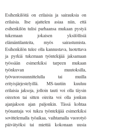
Esihenkilöitä on erilaisia ja sairauksia on 
erilaisia. Itse ajattelen asiaa niin, että 
esihenkilön tulisi parhaansa mukaan pystyä 
tukemaan jokaisen yksilöllisiä 
elämäntilanteita, myös sairastumista. 
Esihenkilön tulee olla kannustava, luotettava 
ja pyrkiä tukemaan työntekijää jaksamaan 
työssään esimerkiksi tarpeen mukaan 
työnkuvan muutoksilla, 
työvuorosuunnittelulla tai muilla 
erityisjärjestelyillä. MS-tautiin kuuluu 
erilaisia jaksoja, jolloin tauti voi olla täysin 
oireeton tai sitten oireita voi olla jonkun 
ajanjakson ajan paljonkin. Tässä kohtaa 
työnantaja voi tukea työntekijää esimerkiksi 
sovittelemalla työaikaa, vaihtamalla vuorotyö 
päivätyöksi tai miettiä kokonaan uusia 