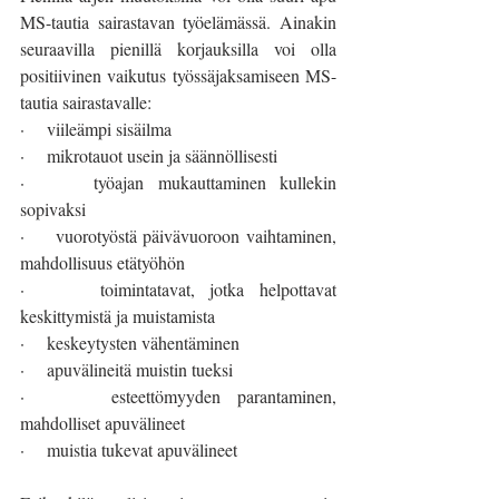
MS-tautia sairastavan työelämässä. Ainakin 
seuraavilla pienillä korjauksilla voi olla 
positiivinen vaikutus työssäjaksamiseen MS-
tautia sairastavalle: 
·     viileämpi sisäilma
·     mikrotauot usein ja säännöllisesti 
·     työajan mukauttaminen kullekin 
sopivaksi
·     vuorotyöstä päivävuoroon vaihtaminen, 
mahdollisuus etätyöhön 
·     toimintatavat, jotka helpottavat 
keskittymistä ja muistamista 
·     keskeytysten vähentäminen 
·     apuvälineitä muistin tueksi 
·     esteettömyyden parantaminen, 
mahdolliset apuvälineet 
·     muistia tukevat apuvälineet 