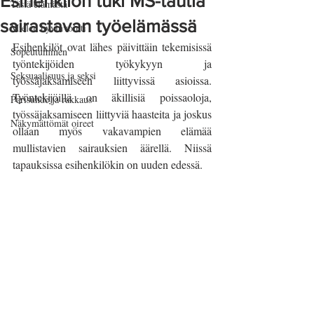
Esihenkilön tuki MS-tautia
Tästä elämästä
sairastavan työelämässä
Mielen hyvinvointi
Esihenkilöt ovat lähes päivittäin tekemisissä 
Sopeutuminen
työntekijöiden työkykyyn ja 
Seksuaalisuus ja seksi
työssäjaksamiseen liittyvissä asioissa. 
Työntekijöillä on äkillisiä poissaoloja, 
Parisuhde ja rakkaus
työssäjaksamiseen liittyviä haasteita ja joskus 
Näkymättömät oireet
ollaan myös vakavampien elämää 
mullistavien sairauksien äärellä. Niissä 
tapauksissa esihenkilökin on uuden edessä. 