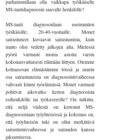
parhaimmillaan olla vaikkapa työikäiselle 
MS-tautidiagnoosin saavalle henkilölle? 
MS-tauti diagnosoidaan useimmiten 
työikäisille, 20-40-vuotiaille. Monet 
sairastuneet kuvaavat sairastumista, kuin 
matto olisi vedetty jalkojen alta. Mielessä 
pyörii varmasti monia asioita varsin 
kokonaisvaltaisesti elämään liittyen. Olemme 
kolmasosan elämästämme töissä ja suurin 
osa sairastuneista on diagnosointivaiheessa 
vahvasti kiinni työelämässä. Monet varmasti 
pohtivat aikovatko kertoa diagnoosista 
esihenkilölle tai työkavereille? On tutkittu, 
että neljä viidestä on kertonut MS-
diagnoosistaan työyhteisössä ja kokemus on, 
että työyhteisön tuki on ollut merkittävä 
sairastumisvaiheessa ja sairauden kanssa 
jaksamisessa.