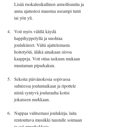
Lisää ruokalusikallinen armollisuutta ja 
anna ajatustesi maustua useampi tunti 
tai yön yli. 
Voit myös välillä käydä 
happihyppelyllä ja unohtaa 
joulukiireet. Vältä ajattelemasta 
hoitotyötä, äläkä ainakaan siivoa 
kaappeja. Voit ottaa taskuun mukaan 
muutaman piparkakun.
Sekoita päivänokosia sopivassa 
suhteessa jouluntaikaan ja ripottele 
niistä syntyvä joulurauha kotisi 
jokaiseen nurkkaan.
Nappaa valitsemasi joulukirja, laita 
rentouttava musiikki taustalle soimaan 
ja syö piparkakkuja.