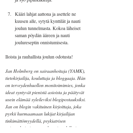
Kääri lahjat aattona ja asettele ne 
kuusen alle, sytytä kynttilät ja nauti 
joulun tunnelmasta. Kokoa läheiset 
saman pöydän ääreen ja nauti 
joulureseptin onnistumisesta.
Iloista ja rauhallista joulun odotusta!
Jan Holmberg on sairaanhoitaja (YAMK), 
tietokirjailija, kouluttaja ja bloggaaja. Hän 
on terveydenhuollon monitoimimies, jonka 
ideat syntyvät pienistä asioista ja päätyvät 
usein elämää syleileviksi blogipostauksiksi. 
Jan on blogin vakituinen kirjoittaja, joka 
pyrkii hurmaamaan lukijat kirjailijan 
tinkimättömyydellä, psykiatrisen 
sairaanhoitajan avarakatseisuudella ja 