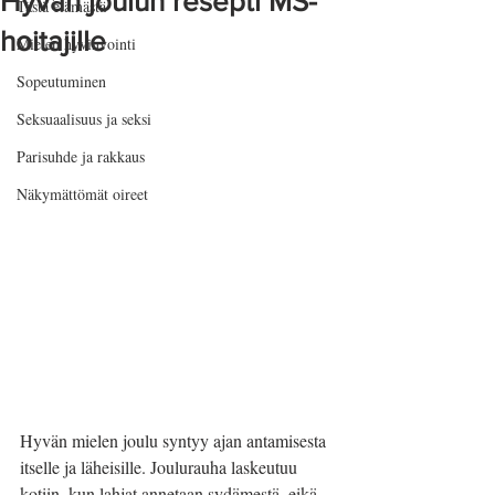
Hyvän joulun resepti MS-
Tästä elämästä
hoitajille
Mielen hyvinvointi
Sopeutuminen
Seksuaalisuus ja seksi
Parisuhde ja rakkaus
Näkymättömät oireet
Hyvän mielen joulu syntyy ajan antamisesta 
itselle ja läheisille. Joulurauha laskeutuu 
kotiin, kun lahjat annetaan sydämestä, eikä 