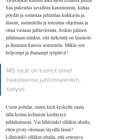
Saa pukeutua tavallista kauniimmin, kattaa 
pöydät ja somistaa juhlatilaa kukkasin ja 
liinoin, suunnitella ja toteuttaa ohjelmaa ja 
ottaa vastaan juhlavieraita. Joskus pääsen 
juhlimaan niinkin, että tärkeintä on läsnäolo 
ja ihmisten kanssa seurustelu. Mikäs sen 
helpompi ja ihanampi työpäivä?
MS-tauti on tuonut omat 
haasteensa juhlimiseenkin, 
tietysti. 
Usein pohdin, miten kieli keskellä suuta 
tällä kertaa kehtaisin kieltäytyä 
juhlakutsusta. Vai lähtisinkö silläkin uhalla, 
etten pysty olemaan täysillä läsnä? 
Lähtisinkö silläkin uhalla, että seuraava 