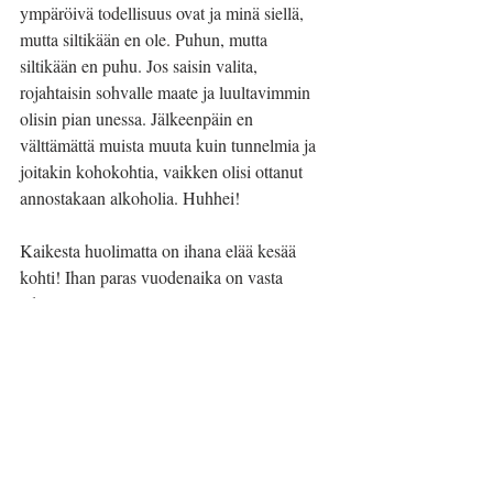
ympäröivä todellisuus ovat ja minä siellä, 
mutta siltikään en ole. Puhun, mutta 
siltikään en puhu. Jos saisin valita, 
rojahtaisin sohvalle maate ja luultavimmin 
olisin pian unessa. Jälkeenpäin en 
välttämättä muista muuta kuin tunnelmia ja 
joitakin kohokohtia, vaikken olisi ottanut 
annostakaan alkoholia. Huhhei!
Kaikesta huolimatta on ihana elää kesää 
kohti! Ihan paras vuodenaika on vasta 
edessä!
Päivi