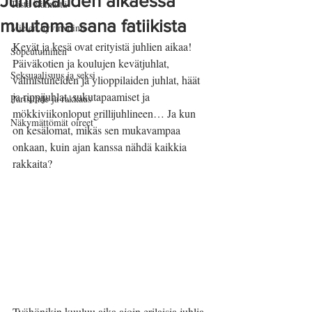
Juhlakauden alkaessa
Tästä elämästä
muutama sana fatiikista
Mielen hyvinvointi
Kevät ja kesä ovat erityistä juhlien aikaa! 
Sopeutuminen
Päiväkotien ja koulujen kevätjuhlat, 
Seksuaalisuus ja seksi
valmistuneiden ja ylioppilaiden juhlat, häät 
ja rippijuhlat, sukutapaamiset ja 
Parisuhde ja rakkaus
mökkiviikonloput grillijuhlineen… Ja kun 
Näkymättömät oireet
on kesälomat, mikäs sen mukavampaa 
onkaan, kuin ajan kanssa nähdä kaikkia 
rakkaita?
Työhönikin kuuluu aika ajoin erilaisia juhlia. 