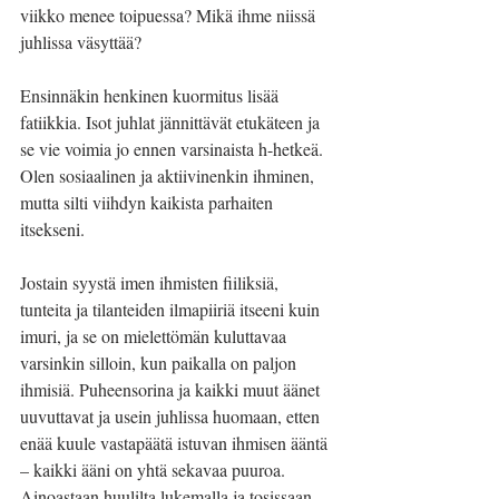
viikko menee toipuessa? Mikä ihme niissä 
juhlissa väsyttää?
Ensinnäkin henkinen kuormitus lisää 
fatiikkia. Isot juhlat jännittävät etukäteen ja 
se vie voimia jo ennen varsinaista h-hetkeä. 
Olen sosiaalinen ja aktiivinenkin ihminen, 
mutta silti viihdyn kaikista parhaiten 
itsekseni.
Jostain syystä imen ihmisten fiiliksiä, 
tunteita ja tilanteiden ilmapiiriä itseeni kuin 
imuri, ja se on mielettömän kuluttavaa 
varsinkin silloin, kun paikalla on paljon 
ihmisiä. Puheensorina ja kaikki muut äänet 
uuvuttavat ja usein juhlissa huomaan, etten 
enää kuule vastapäätä istuvan ihmisen ääntä 
– kaikki ääni on yhtä sekavaa puuroa. 
Ainoastaan huulilta lukemalla ja tosissaan 