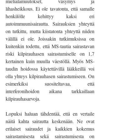
mielialamuutokset, väsymys ja 
lihasheikkous. Ei ole tavatonta, että samalle 
henkilölle kehittyy kaksi eri 
autoimmuunisairautta. Sairauksien yhteyttä 
on tutkittu, mutta kiistatonta yhteyttä niiden 
välillä ei ole. Joissakin tutkimuksissa on 
kuitenkin todettu, että MS-tautia sairastavan 
riski kilpirauhasen sairastumiselle on 1,7 
kertainen kuin muulla väestöllä. Myös MS-
taudin hoidossa käytettävillä lääkkeillä voi 
olla yhteys kilpirauhasen sairastumiseen. On 
esimerkiksi suositeltavaa, että 
interferonihoidon aikana tarkkaillaan 
kilpirauhasarvoja. 
Lopuksi haluan tähdentää, että en vertaile 
näitä kahta sairautta keskenään. Ne ovat 
erilaiset sairaudet ja kaikkien kokemus 
sairastamisesta sekä sairastumisesta on 