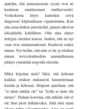
ajatellut, että painonnousun syynä ovat ne 
kuuluisat mainitsemani ruuhkavuodet. 
Verikokeista löytyi kuitenkin selvä 
diagnoosi: kilpirauhasen vajaatoiminta. Kun 
olin asiaa hetken pureskellut, palaset alkoivat 
loksahdella kohdilleen. Olin aina elänyt 
tiettyjen oireiden kanssa, luullen, että ne nyt 
vaan ovat ominaisuuksiani. Kuuluvat osaksi 
minua. Nyt tiedän, että näin ei ole ja olisihan 
minun terveydenhuollon ammattilaisena 
pitänyt ymmärtää reagoida oireisiin. 
Miksi kirjoitan tästä? Siksi, että kehotan 
kaikkia otsikon mukaisesti kuuntelemaan 
itseään ja kehoaan. Helposti ajatellaan, että 
”ei tämä mitään ole” tai ”kyllä se tästä ohi 
menee”. Haluan korostaa, että mikään oire ei 
ole liian pieni tutkittavaksi. Siitä olen urani 
aikana tullut vakuuttuneeksi. Aina on syytä 