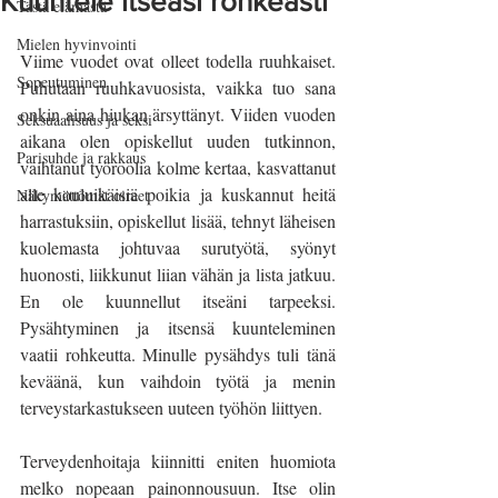
Kuuntele itseäsi rohkeasti
Tästä elämästä
Mielen hyvinvointi
Viime vuodet ovat olleet todella ruuhkaiset. 
Sopeutuminen
Puhutaan ruuhkavuosista, vaikka tuo sana 
onkin aina hiukan ärsyttänyt. Viiden vuoden 
Seksuaalisuus ja seksi
aikana olen opiskellut uuden tutkinnon, 
Parisuhde ja rakkaus
vaihtanut työroolia kolme kertaa, kasvattanut 
alle kouluikäisiä poikia ja kuskannut heitä 
Näkymättömät oireet
harrastuksiin, opiskellut lisää, tehnyt läheisen 
kuolemasta johtuvaa surutyötä, syönyt 
huonosti, liikkunut liian vähän ja lista jatkuu. 
En ole kuunnellut itseäni tarpeeksi. 
Pysähtyminen ja itsensä kuunteleminen 
vaatii rohkeutta. Minulle pysähdys tuli tänä 
keväänä, kun vaihdoin työtä ja menin 
terveystarkastukseen uuteen työhön liittyen.
Terveydenhoitaja kiinnitti eniten huomiota 
melko nopeaan painonnousuun. Itse olin 