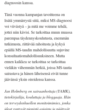
diagnoosin kanssa.
Tänä vuonna kampanjan tavoitteena on 
lisätä ymmärrystä siitä, miksi MS-diagnoosi 
voi viivästyä – ja mitä me voimme tehdä, 
jottei niin kävisi. Se tarkoittaa muun muassa 
parempaa täydennyskoulutusta, enemmän 
tutkimusta, riittävää rahoitusta ja kykyä 
epäillä MS-taudin mahdollisuutta sujuvine 
konsultaatiomahdollisuuksineen. Mutta 
ennen kaikkea se tarkoittaa se tarkoittaa 
vieläkin vähemmän hetkiä, joissa MS-tautia 
sairastava ja hänen läheisensä eivät tunne 
jäävänsä yksin oireidensa kanssa.
Jan Holmberg on sairaanhoitaja (YAMK), 
tietokirjailija, kouluttaja ja bloggaaja. Hän 
on terveydenhuollon monitoimimies, jonka 
ideat syntyvät pienistä asioista ja päätyvät 