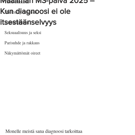
Maailman MS-päivä 2025 –
Tästä elämästä
Kun diagnoosi ei ole
Mielen hyvinvointi
itsestäänselvyys
Sopeutuminen
Seksuaalisuus ja seksi
Parisuhde ja rakkaus
Näkymättömät oireet
Monelle meistä sana diagnoosi tarkoittaa 