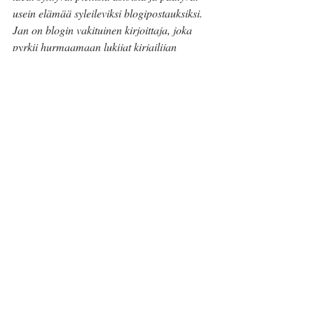
usein elämää syleileviksi blogipostauksiksi. 
Jan on blogin vakituinen kirjoittaja, joka 
pyrkii hurmaamaan lukijat kirjailijan 
tinkimättömyydellä, psykiatrisen 
sairaanhoitajan avarakatseisuudella ja 
kouluttajan innolla.
Jan Holmberg
MS-tauti
MS-tautia sairastava
MS-tauti oireet
Maailman MS-päivä 2025
#diagnoosi
#ensidiagnoosi
Tästä elämästä
Viimeisimmät päivitykset
Katso kaikki