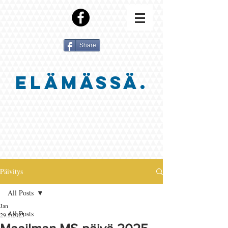
Share
ELÄMÄSSÄ.
Päivitys
All Posts
Jan
All Posts
29.5.2025