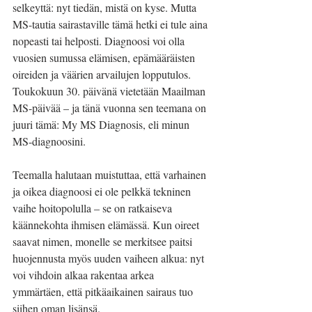
selkeyttä: nyt tiedän, mistä on kyse. Mutta 
MS-tautia sairastaville tämä hetki ei tule aina 
nopeasti tai helposti. Diagnoosi voi olla 
vuosien sumussa elämisen, epämääräisten 
oireiden ja väärien arvailujen lopputulos. 
Toukokuun 30. päivänä vietetään Maailman 
MS-päivää – ja tänä vuonna sen teemana on 
juuri tämä: My MS Diagnosis, eli minun 
MS-diagnoosini.
Teemalla halutaan muistuttaa, että varhainen 
ja oikea diagnoosi ei ole pelkkä tekninen 
vaihe hoitopolulla – se on ratkaiseva 
käännekohta ihmisen elämässä. Kun oireet 
saavat nimen, monelle se merkitsee paitsi 
huojennusta myös uuden vaiheen alkua: nyt 
voi vihdoin alkaa rakentaa arkea 
ymmärtäen, että pitkäaikainen sairaus tuo 
siihen oman lisänsä.