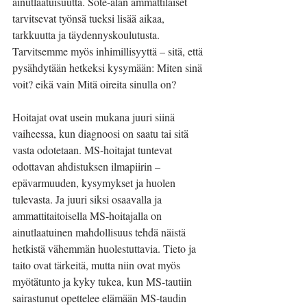
ainutlaatuisuutta. Sote-alan ammattilaiset 
tarvitsevat työnsä tueksi lisää aikaa, 
tarkkuutta ja täydennyskoulutusta. 
Tarvitsemme myös inhimillisyyttä – sitä, että 
pysähdytään hetkeksi kysymään: Miten sinä 
voit? eikä vain Mitä oireita sinulla on?
Hoitajat ovat usein mukana juuri siinä 
vaiheessa, kun diagnoosi on saatu tai sitä 
vasta odotetaan. MS-hoitajat tuntevat 
odottavan ahdistuksen ilmapiirin – 
epävarmuuden, kysymykset ja huolen 
tulevasta. Ja juuri siksi osaavalla ja 
ammattitaitoisella MS-hoitajalla on 
ainutlaatuinen mahdollisuus tehdä näistä 
hetkistä vähemmän huolestuttavia. Tieto ja 
taito ovat tärkeitä, mutta niin ovat myös 
myötätunto ja kyky tukea, kun MS-tautiin 
sairastunut opettelee elämään MS-taudin 