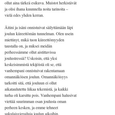
ollut aina tärkeä esikuva. Muistot herkistävät 
ja olisi ihana kuunnella noita tarinoita – 
vielä edes yhden kerran. 
Äitini ja isäni onnistuivat säilyttämään läpi 
joulun kiireettömän tunnelman. Olen usein 
miettinyt, mikä tuon kiireettömyyden 
taustalla on, ja miksei meidän 
perheessämme ollut aistittavissa 
joulustressiä? Uskoisin, että yksi 
keskeisimmistä tekijöistä oli se, että 
vanhempani onnistuivat rakentamaan 
omannäköisen joulun. Omannäköisyys 
tarkoitti sitä, että jouluun ei ollut 
aikataulutettu liikaa tekemistä, ja kaikki 
turha oli karsittu pois. Vanhempani halusivat 
viettää suurimman osan joulusta oman 
perheen kesken, ja emme tehneet 
sukulaisvierailuja joulun aikoihin. 