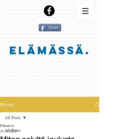
Share
ELÄMÄSSÄ.
Päivitys
All Posts
Elämässä.
All Posts
29.11.2020