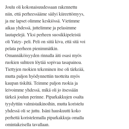
Joulu oli kokonaisuudessaan rakennettu 
niin, että perheessääme säilyi kiireettömyys, 
ja me lapset olimme keskiössä. Vietimme 
aikaa yhdessä, juttelimme ja pelasimme 
lautapelejä. Yksi perheen suosikkipeleistä 
oli Yatzy- peli. Peli on siitä kiva, että sitä voi 
pelata perheen pienimmätkin. 
Omannäköisyyden rinnalla äiti osasi myös 
ruokien suhteen löytää sopivaa tasapainoa. 
Tiettyjen ruokien tekeminen itse oli tärkeää, 
mutta paljon hyödynnettiin tuotteita myös 
kaupan tiskiltä. Teimme paljon ruokia ja 
leivoimme yhdessä, mikä oli jo itsessään 
tärkeä joulun perinne. Piparkakkujen osalta 
tyydyttiin valmistaikinoihin, mutta koristelu 
yhdessä oli se juttu. Isäni hauskuutti koko 
perhettä koristelemalla piparkakkuja omalla 
omintakeisella tavallaan. 