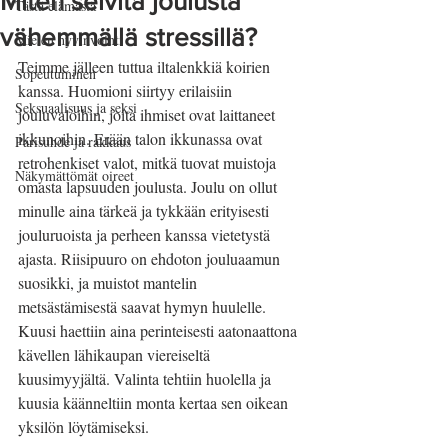
Miten selvitä joulusta
Tästä elämästä
vähemmällä stressillä?
Mielen hyvinvointi
Teimme jälleen tuttua iltalenkkiä koirien 
Sopeutuminen
kanssa. Huomioni siirtyy erilaisiin 
Seksuaalisuus ja seksi
jouluvaloihin, joita ihmiset ovat laittaneet 
ikkunoihin. Erään talon ikkunassa ovat 
Parisuhde ja rakkaus
retrohenkiset valot, mitkä tuovat muistoja 
Näkymättömät oireet
omasta lapsuuden joulusta. Joulu on ollut 
minulle aina tärkeä ja tykkään erityisesti 
jouluruoista ja perheen kanssa vietetystä 
ajasta. Riisipuuro on ehdoton jouluaamun 
suosikki, ja muistot mantelin 
metsästämisestä saavat hymyn huulelle. 
Kuusi haettiin aina perinteisesti aatonaattona 
kävellen lähikaupan viereiseltä 
kuusimyyjältä. Valinta tehtiin huolella ja 
kuusia käänneltiin monta kertaa sen oikean 
yksilön löytämiseksi. 