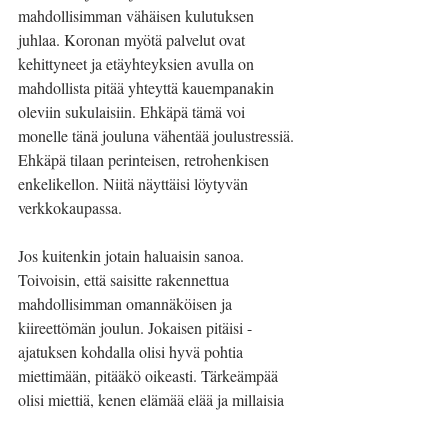
mahdollisimman vähäisen kulutuksen 
juhlaa. Koronan myötä palvelut ovat 
kehittyneet ja etäyhteyksien avulla on 
mahdollista pitää yhteyttä kauempanakin 
oleviin sukulaisiin. Ehkäpä tämä voi 
monelle tänä jouluna vähentää joulustressiä. 
Ehkäpä tilaan perinteisen, retrohenkisen 
enkelikellon. Niitä näyttäisi löytyvän 
verkkokaupassa. 
Jos kuitenkin jotain haluaisin sanoa. 
Toivoisin, että saisitte rakennettua 
mahdollisimman omannäköisen ja 
kiireettömän joulun. Jokaisen pitäisi -
ajatuksen kohdalla olisi hyvä pohtia 
miettimään, pitääkö oikeasti. Tärkeämpää 
olisi miettiä, kenen elämää elää ja millaisia 
valintoja tekee. Joulun taika syntyy pienistä 
hetkistä. Se pieni tarinatuokio vaarin tai 