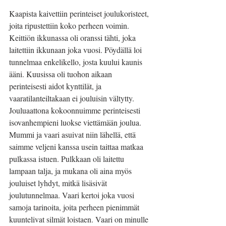
Kaapista kaivettiin perinteiset joulukoristeet, 
joita ripustettiin koko perheen voimin. 
Keittiön ikkunassa oli oranssi tähti, joka 
laitettiin ikkunaan joka vuosi. Pöydällä loi 
tunnelmaa enkelikello, josta kuului kaunis 
ääni. Kuusissa oli tuohon aikaan 
perinteisesti aidot kynttilät, ja 
vaaratilanteiltakaan ei jouluisin vältytty. 
Jouluaattona kokoonnuimme perinteisesti 
isovanhempieni luokse viettämään joulua. 
Mummi ja vaari asuivat niin lähellä, että 
saimme veljeni kanssa usein taittaa matkaa 
pulkassa istuen. Pulkkaan oli laitettu 
lampaan talja, ja mukana oli aina myös 
jouluiset lyhdyt, mitkä lisäsivät 
joulutunnelmaa. Vaari kertoi joka vuosi 
samoja tarinoita, joita perheen pienimmät 
kuuntelivat silmät loistaen. Vaari on minulle 