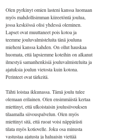
Olen pyrkinyt omien lasteni kanssa luomaan 
myös mahdollisimman kiireetöntä joulua, 
jossa keskiössä olisi yhdessä oleminen. 
Lapset ovat muuttaneet pois kotoa ja 
teemme jouluvalmisteluita tänä jouluna 
mieheni kanssa kahden. On ollut hauskaa 
huomata, että lapsiemme koteihin on alkanut 
ilmestyä samanhenkisiä jouluvalmisteluita ja 
ajatuksia joulun vietosta kuin kotona. 
Perinteet ovat tärkeitä. 
Tähti loistaa ikkunassa. Tämä joulu tulee 
olemaan erilainen. Olen ensimmäistä kertaa 
miettinyt, että ulkoistaisin joulusiivouksen 
tilaamalla siivouspalvelun. Olen myös 
miettinyt sitä, että ruoat voisi näppärästi 
tilata myös kotiovelle. Joku osa minusta 
vastustaa ajatusta ja haluaisin viettää 