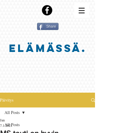
Share
ELÄMÄSSÄ.
Päivitys
All Posts
Jan
All Posts
7.1.2021