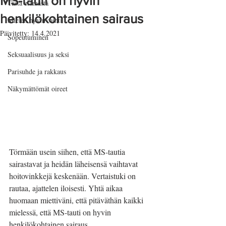
MS-tauti on hyvin
Tästä elämästä
henkilökohtainen sairaus
Mielen hyvinvointi
Päivitetty:
14.4.2021
Sopeutuminen
Seksuaalisuus ja seksi
Parisuhde ja rakkaus
Näkymättömät oireet
Törmään usein siihen, että MS-tautia 
sairastavat ja heidän läheisensä vaihtavat 
hoitovinkkejä keskenään. Vertaistuki on 
rautaa, ajattelen iloisesti. Yhtä aikaa 
huomaan miettiväni, että pitäväthän kaikki 
mielessä, että MS-tauti on hyvin 
henkilökohtainen sairaus.