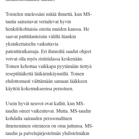
Toistelen mielessäni mitää ihmettä, kun MS-
tautia sairastavat vertailevat hyvin 
henkilökohtaisia oireita muiden kanssa. He 
saavat pattitilanteisiin välillä liiankin 
yksinkertaiselta vaikuttavia 
patenttiratkaisuja. Eri ihmisiltä saadut ohjeet 
voivat olla myös ristiriidassa keskenään. 
Toinen kehottaa vaikkapa pyytämään tiettyä 
reseptilääkettä lääkärinkäynnillä. Toinen 
ehdottomasti välttämään samaan lääkkeen 
käyttöä kokemukseensa perustuen. 
Usein hyvät neuvot ovat kalliit, kun MS-
taudin oireet vaikeutuvat. Mutta. MS-taudin 
kohdalla sairauden persoonallinen 
ilmeneminen oireineen on oma juttunsa. MS-
taudin ja palvelujärjestelmän yhdistelmäkin 