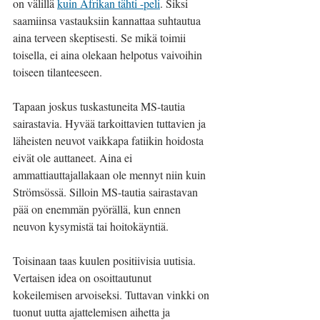
on välillä 
kuin Afrikan tähti -peli
. Siksi 
saamiinsa vastauksiin kannattaa suhtautua 
aina terveen skeptisesti. Se mikä toimii 
toisella, ei aina olekaan helpotus vaivoihin 
toiseen tilanteeseen.
Tapaan joskus tuskastuneita MS-tautia 
sairastavia. Hyvää tarkoittavien tuttavien ja 
läheisten neuvot vaikkapa fatiikin hoidosta 
eivät ole auttaneet. Aina ei 
ammattiauttajallakaan ole mennyt niin kuin 
Strömsössä. Silloin MS-tautia sairastavan 
pää on enemmän pyörällä, kun ennen 
neuvon kysymistä tai hoitokäyntiä.
Toisinaan taas kuulen positiivisia uutisia. 
Vertaisen idea on osoittautunut 
kokeilemisen arvoiseksi. Tuttavan vinkki on 
tuonut uutta ajattelemisen aihetta ja 