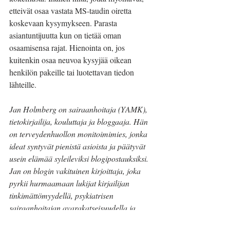
etteivät osaa vastata MS-taudin oiretta 
koskevaan kysymykseen. Parasta 
asiantuntijuutta kun on tietää oman 
osaamisensa rajat. Hienointa on, jos 
kuitenkin osaa neuvoa kysyjää oikean 
henkilön pakeille tai luotettavan tiedon 
lähteille.
Jan Holmberg on sairaanhoitaja (YAMK), 
tietokirjailija, kouluttaja ja bloggaaja. Hän 
on terveydenhuollon monitoimimies, jonka 
ideat syntyvät pienistä asioista ja päätyvät 
usein elämää syleileviksi blogipostauksiksi. 
Jan on blogin vakituinen kirjoittaja, joka 
pyrkii hurmaamaan lukijat kirjailijan 
tinkimättömyydellä, psykiatrisen 
sairaanhoitajan avarakatseisuudella ja 
kouluttajan innolla.