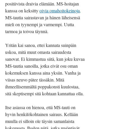
positiivista draivia elämään. MS-hoitajan 
kanssa on keksitty 
oivia omahoitokeinoja
. 
MS-tautia sairastavan ja hänen läheisensä 
mieli on tyynempi ja varmempi. Uutta 
tarmoa ja toivoa täynnä.
Yritän kai sanoa, ettei kannata suinpäin 
uskoa, mitä muut omasta sairaudesta 
sanovat. Ei kimmastua siitä, kun joku kuvaa 
MS-tautia sanoilla, jotka eivät osu oman 
kokemuksen kanssa aina yksiin. Vanha ja 
viisas neuvo pätee tässäkin. Mitä 
ihmeellisemmältä poppakonsti kuulostaa, 
sitä skeptisempi sitä kohtaan kannattaa olla.
Itse asiassa on hienoa, että MS-tauti on 
hyvin henkilökohtainen sairaus. Kellään 
muulla ei silloin ole täysin samanlaista 
kokemusta. Ihailen niitä, jotka myöntävät, 