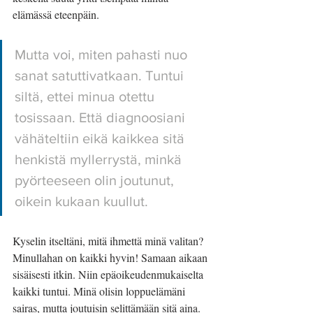
elämässä eteenpäin.
Mutta voi, miten pahasti nuo 
sanat satuttivatkaan. Tuntui 
siltä, ettei minua otettu 
tosissaan. Että diagnoosiani 
vähäteltiin eikä kaikkea sitä 
henkistä myllerrystä, minkä 
pyörteeseen olin joutunut, 
oikein kukaan kuullut. 
Kyselin itseltäni, mitä ihmettä minä valitan? 
Minullahan on kaikki hyvin! Samaan aikaan 
sisäisesti itkin. Niin epäoikeudenmukaiselta 
kaikki tuntui. Minä olisin loppuelämäni 
sairas, mutta joutuisin selittämään sitä aina. 