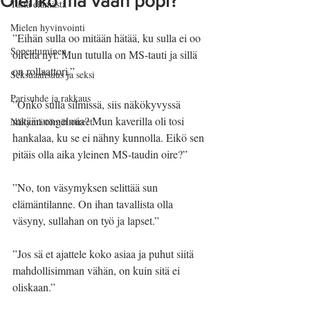
Olenko mä vaan pöpi?
Tästä elämästä
Mielen hyvinvointi
”Eihän sulla oo mitään hätää, ku sulla ei oo 
Sopeutuminen
oireita nyt. Mun tutulla on MS-tauti ja sillä 
on rollaattori.”
Seksuaalisuus ja seksi
Parisuhde ja rakkaus
”Onko sulla silmissä, siis näkökyvyssä 
mitään ongelmia? Mun kaverilla oli tosi 
Näkymättömät oireet
hankalaa, ku se ei nähny kunnolla. Eikö sen 
pitäis olla aika yleinen MS-taudin oire?”
”No, ton väsymyksen selittää sun 
elämäntilanne. On ihan tavallista olla 
väsyny, sullahan on työ ja lapset.”
”Jos sä et ajattele koko asiaa ja puhut siitä 
mahdollisimman vähän, on kuin sitä ei 
oliskaan.”