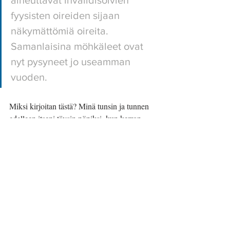
fyysisten oireiden sijaan 
näkymättömiä oireita. 
Samanlaisina möhkäleet ovat 
nyt pysyneet jo useamman 
vuoden.
Miksi kirjoitan tästä? Minä tunsin ja tunnen 
edelleen itseni täysin pöpiksi, kun kerron, 
miltä kropassani ja aivoissani tuntuu. Silloin 
vuosia sitten minä hölmö menin vielä 
googlaamaan ja kerroin työterveyslääkärille, 
että minusta tämä kaikki viittaa MS-tautiin. 
Hän nauroi ja kehotti jättämään Googlen. 
Joskus potilas voi kuitenkin olla oikeassa.
Päivi Kemell
Elämässä.-blogin uusi kirjoittaja