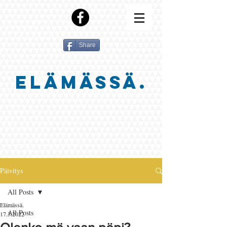
Share
ELÄMÄSSÄ.
Päivitys
All Posts
Elämässä.
All Posts
17.3.2022