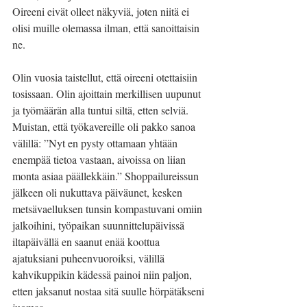
Oireeni eivät olleet näkyviä, joten niitä ei 
olisi muille olemassa ilman, että sanoittaisin 
ne.
Olin vuosia taistellut, että oireeni otettaisiin 
tosissaan. Olin ajoittain merkillisen uupunut 
ja työmäärän alla tuntui siltä, etten selviä. 
Muistan, että työkavereille oli pakko sanoa 
välillä: ”Nyt en pysty ottamaan yhtään 
enempää tietoa vastaan, aivoissa on liian 
monta asiaa päällekkäin.” Shoppailureissun 
jälkeen oli nukuttava päiväunet, kesken 
metsävaelluksen tunsin kompastuvani omiin 
jalkoihini, työpaikan suunnittelupäivissä 
iltapäivällä en saanut enää koottua 
ajatuksiani puheenvuoroiksi, välillä 
kahvikuppikin kädessä painoi niin paljon, 
etten jaksanut nostaa sitä suulle hörpätäkseni 