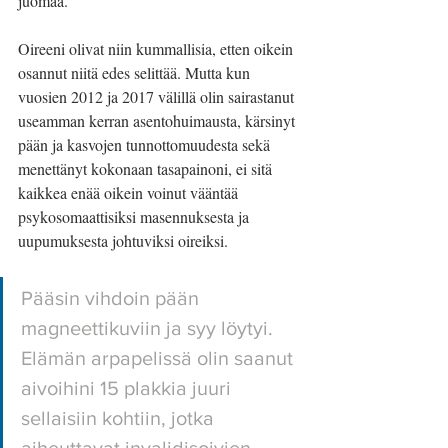
juomaa.
Oireeni olivat niin kummallisia, etten oikein 
osannut niitä edes selittää. Mutta kun 
vuosien 2012 ja 2017 välillä olin sairastanut 
useamman kerran asentohuimausta, kärsinyt 
pään ja kasvojen tunnottomuudesta sekä 
menettänyt kokonaan tasapainoni, ei sitä 
kaikkea enää oikein voinut vääntää 
psykosomaattisiksi masennuksesta ja 
uupumuksesta johtuviksi oireiksi. 
Pääsin vihdoin pään 
magneettikuviin ja syy löytyi. 
Elämän arpapelissä olin saanut 
aivoihini 15 plakkia juuri 
sellaisiin kohtiin, jotka 
aiheuttavat invalidisoivien 