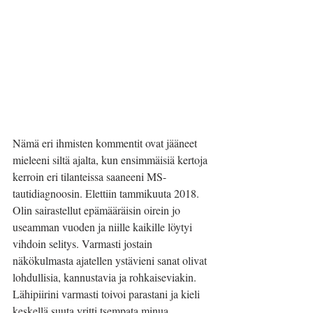
Nämä eri ihmisten kommentit ovat jääneet 
mieleeni siltä ajalta, kun ensimmäisiä kertoja 
kerroin eri tilanteissa saaneeni MS-
tautidiagnoosin. Elettiin tammikuuta 2018. 
Olin sairastellut epämääräisin oirein jo 
useamman vuoden ja niille kaikille löytyi 
vihdoin selitys. Varmasti jostain 
näkökulmasta ajatellen ystävieni sanat olivat 
lohdullisia, kannustavia ja rohkaiseviakin. 
Lähipiirini varmasti toivoi parastani ja kieli 
keskellä suuta yritti tsempata minua 