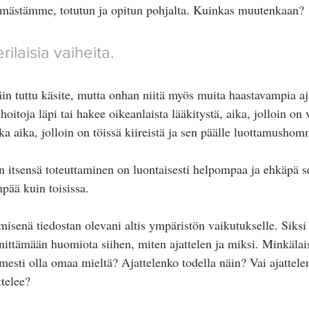
ästämme, totutun ja opitun pohjalta. Kuinkas muutenkaan?
ilaisia vaiheita.
in tuttu käsite, mutta onhan niitä myös muita haastavampia aj
 hoitoja läpi tai hakee oikeanlaista lääkitystä, aika, jolloin on
ka aika, jolloin on töissä kiireistä ja sen päälle luottamushom
n itsensä toteuttaminen on luontaisesti helpompaa ja ehkäpä 
pää kuin toisissa.
misenä tiedostan olevani altis ympäristön vaikutukselle. Siksi 
innittämään huomiota siihen, miten ajattelen ja miksi. Minkälai
esti olla omaa mieltä? Ajattelenko todella näin? Vai ajattelen
ttelee?