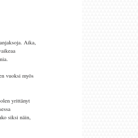
anjaksoja. Aika, 
 vaikeaa 
mia.
sen vuoksi myös 
olen yrittänyt 
sessa 
ko siksi näin, 