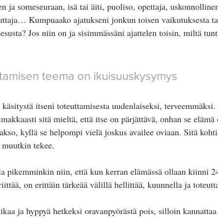
en ja someseuraan, isä tai äiti, puoliso, opettaja, uskonnollinen
uttaja… Kumpuaako ajatukseni jonkun toisen vaikutuksesta ta
esusta? Jos niin on ja sisimmässäni ajattelen toisin, miltä tunt
ttamisen teema on ikuisuuskysymys
käsitystä itseni toteuttamisesta uudenlaiseksi, terveemmäksi.
akkaasti sitä mieltä, että itse on pärjättävä, onhan se elämä 
akso, kyllä se helpompi vielä joskus availee oviaan. Sitä kohti
e muutkin tekee.
la pikemminkin niin, että kun kerran elämässä ollaan kiinni 2
ittää, on erittäin tärkeää välillä hellittää, kuunnella ja toteutt
ikaa ja hyppyä hetkeksi oravanpyörästä pois, silloin kannattaa 