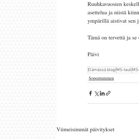
Ruuhkavuosien keskellä
asettelua ja niistä kiin
ympärillä aistivat sen 
Tämä on tervettä ja se 
Päivi
Elämässä blogi
MS-tauti
MS-
Sopeutuminen
Viimeisimmät päivitykset