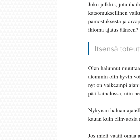
Joku julkkis, jota ihail
katsomuksellinen vaik
painostuksesta ja aivop
ikioma ajatus ääneen?
Itsensä toteu
Olen halunnut muuttaa 
aiemmin olin hyvin voim
nyt on vaikeampi ajanj
pää kainalossa, niin n
Nykyisin haluan ajatel
kauan kuin elinvuosia ri
Jos mieli vaatii omaa a