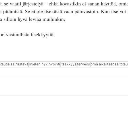
 se vaatii järjestelyä – ehkä kovastikin ei-sanan käyttöä, omie
ni pitämistä. Se ei ole itsekästä vaan päinvastoin. Kun itse voi
ja silloin hyvä leviää muihinkin.
on vastuullista itsekkyyttä.
tautia sairastava
mielen hyvinvointi
itsekkyys
terveys
oma aika
itsensä tote