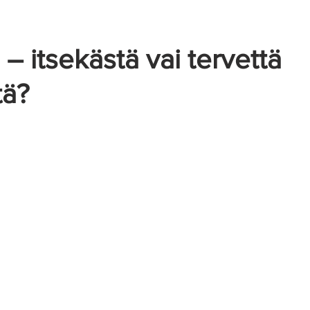
Näkymättömät oireet
– itsekästä vai tervettä
tä?