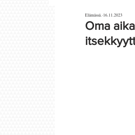
Elämässä.
16.11.2023
Parisuhde ja rakkaus
Oma aika 
itsekkyyt