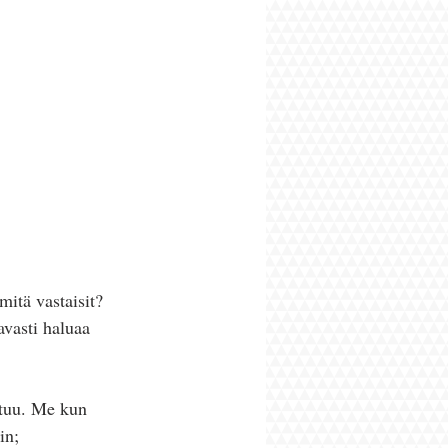
mitä vastaisit? 
avasti haluaa 
utuu. Me kun 
in; 