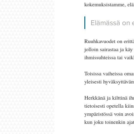
kokemuksistamme, eläm
Elämässä on er
Ruuhkavuodet on erittä
jolloin sairastaa ja käy
ihmissuhteissa tai vaik
Toisissa vaiheissa oma
yleisesti hyväksyttäväm
Herkkänä ja kilttinä ih
tietoisesti opetella ki
ympäristössä voin avoim
kun joku toinenkin aja