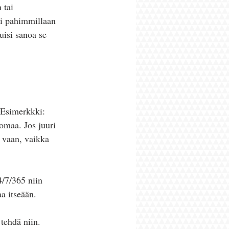
 tai 
i pahimmillaan 
uisi sanoa se 
 Esimerkkki: 
omaa. Jos juuri 
 vaan, vaikka 
4/7/365 niin 
aa itseään.
tehdä niin. 