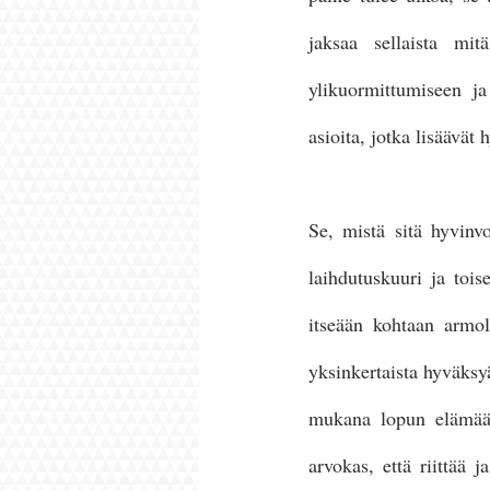
jaksaa sellaista mit
ylikuormittumiseen ja
asioita, jotka lisäävät 
Se, mistä sitä hyvinvo
laihdutuskuuri ja tois
itseään kohtaan armol
yksinkertaista hyväksy
mukana lopun elämää.
arvokas, että riittää