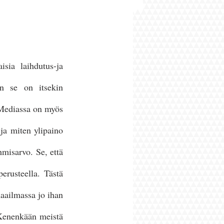
sia laihdutus-ja 
 se on itsekin 
 Mediassa on myös 
ja miten ylipaino 
misarvo. Se, että 
erusteella. Tästä 
maailmassa jo ihan 
Kenenkään meistä 