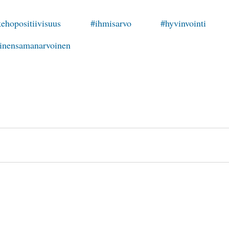
ehopositiivisuus
#ihmisarvo
#hyvinvointi
ainensamanarvoinen