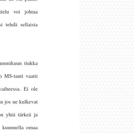
telu voi johtaa 
 tehdä sellaisia 
 tammikuun tiukka 
n MS-tauti vaatii 
aiheessa. Ei ole 
n jos ne kulkevat 
 yhtä tärkeä ja 
s kuunnella omaa 