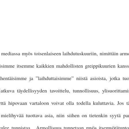
 mediassa myös toisenlaiseen laihdutuskuuriin, nimittäin armo
ttaisimme itsemme kaikkien mahdollisten greippikuurien kanss
entäisimme ja ”laihduttaisimme” niistä asioista, jotka tuott
 Jatkuva täydellisyyden tavoittelu, tunnollisuus, ylisuorittam
ttä hipovaan vartaloon voivat olla todella kuluttavia. Jos t
mielihyvää tuottava asia, niin siihen on tietenkin syytä pan
 tulee tunnistaa.  Armollisuus tunnetaan myös itsemyötätunto