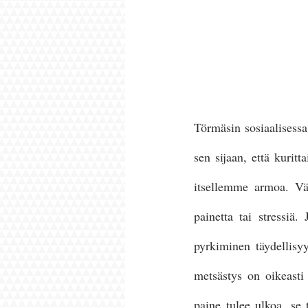
Törmäsin sosiaalisessa
sen sijaan, että kuri
itsellemme armoa. Väh
painetta tai stressiä.
pyrkiminen täydellisyy
metsästys on oikeasti 
paine tulee ulkoa, se