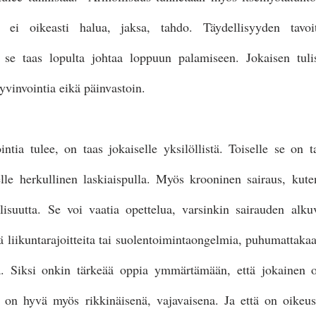
ä ei oikeasti halua, jaksa, tahdo. Täydellisyyden tavoit
 se taas lopulta johtaa loppuun palamiseen. Jokaisen tulisi
hyvinvointia eikä päinvastoin.
intia tulee, on taas jokaiselle yksilöllistä. Toiselle se on
elle herkullinen laskiaispulla. Myös krooninen sairaus, kute
lisuutta. Se voi vaatia opettelua, varsinkin sairauden alkuv
ä liikuntarajoitteita tai suolentoimintaongelmia, puhumattakaa
 Siksi onkin tärkeää oppia ymmärtämään, että jokainen on
 ja on hyvä myös rikkinäisenä, vajavaisena. Ja että on oikeu