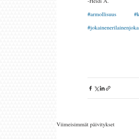
-Heidi A. 
#armollisuus
#k
#jokainenerilainenjok
Viimeisimmät päivitykset