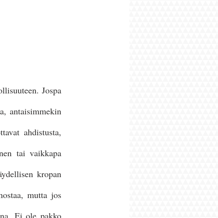
llisuuteen. Jospa 
a, antaisimmekin 
avat ahdistusta, 
inen tai vaikkapa 
äydellisen kropan 
ostaa, mutta jos 
na. Ei ole pakko 