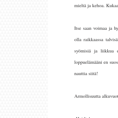
mieltä ja kehoa. Kukaan
Itse saan voimaa ja h
olla raikkaassa talvis
syömisiä ja liikkua
loppuelämääni en suos
nauttia siitä! 
Armollisuutta alkuvuo