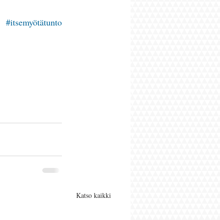
#itsemyötätunto
Katso kaikki