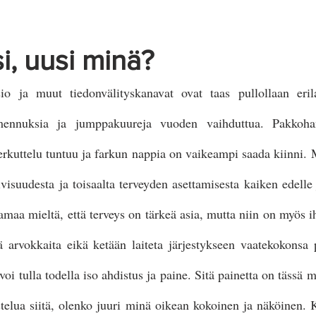
Näkymättömät oireet
i, uusi minä?
io ja muut tiedonvälityskanavat ovat taas pullollaan erilai
mennuksia ja jumppakuureja vuoden vaihduttua. Pakkohan
erkuttelu tuntuu ja farkun nappia on vaikeampi saada kiinni.
visuudesta ja toisaalta terveyden asettamisesta kaiken edelle 
amaa mieltä, että terveys on tärkeä asia, mutta niin on myös ih
 arvokkaita eikä ketään laiteta järjestykseen vaatekokonsa p
voi tulla todella iso ahdistus ja paine. Sitä painetta on tässä 
telua siitä, olenko juuri minä oikean kokoinen ja näköinen. 