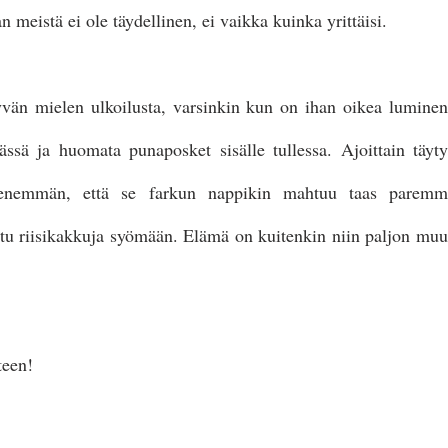
 meistä ei ole täydellinen, ei vaikka kuinka yrittäisi. 
yvän mielen ulkoilusta, varsinkin kun on ihan oikea luminen 
äässä ja huomata punaposket sisälle tullessa. Ajoittain täyt
 enemmän, että se farkun nappikin mahtuu taas paremmin
tu riisikakkuja syömään. Elämä on kuitenkin niin paljon muut
teen! 