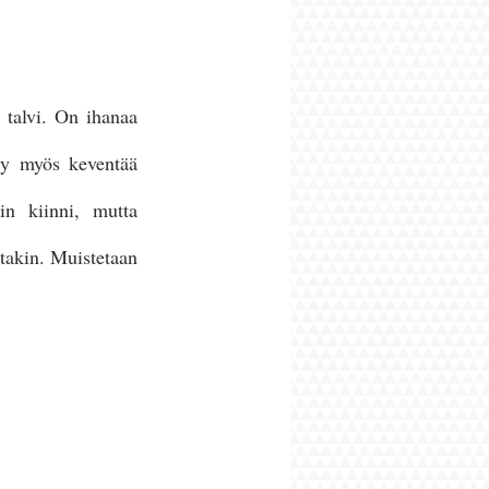
talvi. On ihanaa 
yy myös keventää 
 kiinni, mutta 
akin. Muistetaan 