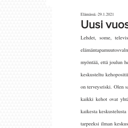
Elämässä.
29.1.2021
Parisuhde ja rakkaus
Uusi vuos
Lehdet, some, televis
elämäntapamuutosval
myöntää, että joulun h
keskusteltu kehopositii
on terveysriski. Olen s
kaikki kehot ovat yhtä
kaikesta keskustelusta 
tarpeeksi ilman keskus