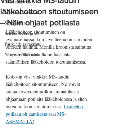
Viisi vinkkiä MS-taudin
Tästä elämästä
lääkehoitoon sitoutumiseen
Mielen hyvinvointi
– Näin ohjaat potilasta
Sopeutuminen
Lääkehoitoon sitoutuminen on 
Seksuaalisuus ja seksi
avainasemassa, kun tavoitteena on sairauden 
Parisuhde ja rakkaus
oireiden hallinta. Monilla kroonista sairautta 
sairastavilla potilailla on haasteita 
Näkymättömät oireet
säännöllisen lääkehoidon toteuttamisessa. 
Kokosin viisi vinkkiä MS-taudin 
lääkehoitoon sitoutumiseen. Ne voivat 
auttaa terveydenhuollon ammattilaisia 
ohjaamaan potilaita lääkehoidossa ja siten 
tukea hoitoon sitoutumisessa. 
Lisätietoa 
potilaan ohjaamisesta saat MS-
ASEMALTA!