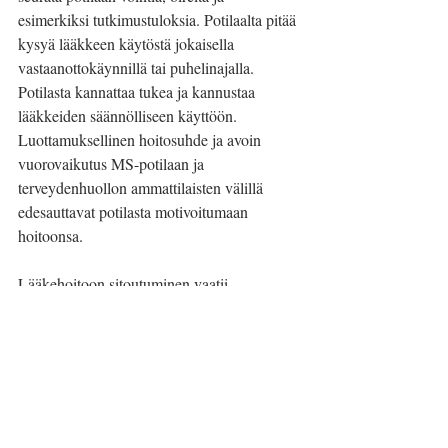
esimerkiksi tutkimustuloksia. Potilaalta pitää 
kysyä lääkkeen käytöstä jokaisella 
vastaanottokäynnillä tai puhelinajalla. 
Potilasta kannattaa tukea ja kannustaa 
lääkkeiden säännölliseen käyttöön. 
Luottamuksellinen hoitosuhde ja avoin 
vuorovaikutus MS-potilaan ja 
terveydenhuollon ammattilaisten välillä 
edesauttavat potilasta motivoitumaan 
hoitoonsa.
Lääkehoitoon sitoutuminen vaatii 
säännöllistä yhteistyötä potilaan ja 
terveydenhuollon ammattilaisten välillä. On 
tärkeää, että potilas tuntee olevansa 
osallisena hoitoprosessissa ja saa 
tarvitsemaansa tukea ja ohjausta 
lääkehoidon onnistumiseksi.