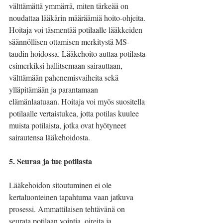
välttämättä ymmärrä, miten tärkeää on 
noudattaa lääkärin määräämiä hoito-ohjeita. 
Hoitaja voi täsmentää potilaalle lääkkeiden 
säännöllisen ottamisen merkitystä MS-
taudin hoidossa. Lääkehoito auttaa potilasta 
esimerkiksi hallitsemaan sairauttaan, 
välttämään pahenemisvaiheita sekä 
ylläpitämään ja parantamaan 
elämänlaatuaan. Hoitaja voi myös suositella 
potilaalle vertaistukea, jotta potilas kuulee 
muista potilaista, jotka ovat hyötyneet 
sairautensa lääkehoidosta.
5. Seuraa ja tue potilasta
Lääkehoidon sitoutuminen ei ole 
kertaluonteinen tapahtuma vaan jatkuva 
prosessi. Ammattilaisen tehtävänä on 
seurata potilaan vointia, oireita ja 