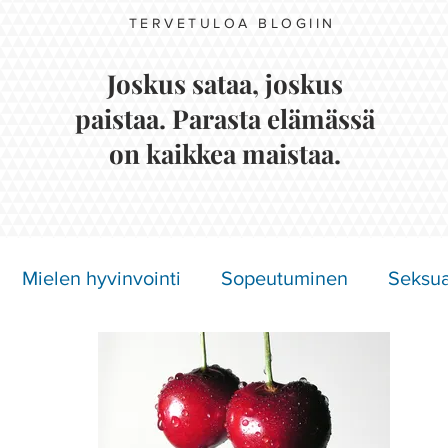
TERVETULOA BLOGIIN
Joskus sataa, joskus
paistaa. Parasta elämässä
on kaikkea maistaa.
Mielen hyvinvointi
Sopeutuminen
Seksua
Näkymättömät oireet