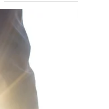
sängystä. Päivät tuntuvat...