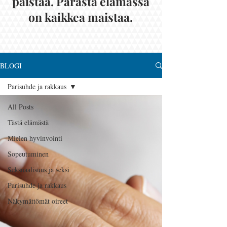
paistaa. Parasta elämässä
on kaikkea maistaa.
BLOGI
Parisuhde ja rakkaus
All Posts
Tästä elämästä
Mielen hyvinvointi
Sopeutuminen
Seksuaalisuus ja seksi
Parisuhde ja rakkaus
Näkymättömät oireet