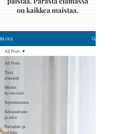
paistaa. Parasta elämässä
on kaikkea maistaa.
BLOGI
All Posts
All Posts
Tästä
elämästä
Mielen
hyvinvointi
Sopeutuminen
Seksuaalisuus
ja seksi
Parisuhde ja
rakkaus