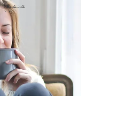
Näkymättömät
oireet