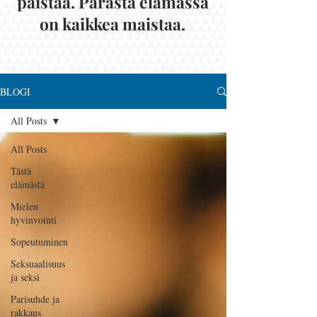
paistaa. Parasta elämässä
on kaikkea maistaa.
BLOGI
All Posts
All Posts
Tästä
elämästä
Mielen
hyvinvointi
Sopeutuminen
Seksuaalisuus
ja seksi
Parisuhde ja
rakkaus