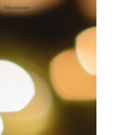
Näkymättömät
oireet