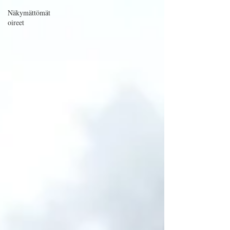
Näkymättömät
oireet