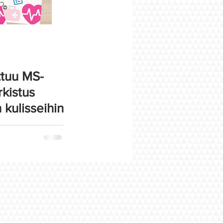
tuu MS-
kistus
 kulisseihin