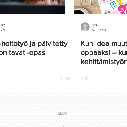
Jan
Jan
9.4.
9.10.2025
hoitotyö ja päivitetty
Kun idea muut
on tavat -opas
oppaaksi – kur
kehittämistyön
BLOGI