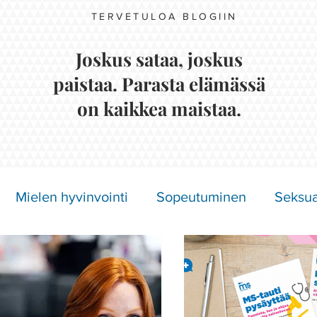
TERVETULOA BLOGIIN
Joskus sataa, joskus
paistaa. Parasta elämässä
on kaikkea maistaa.
Mielen hyvinvointi
Sopeutuminen
Seksua
Näkymättömät oireet