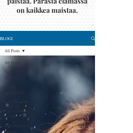
paistaa. Parasta elämässä
on kaikkea maistaa.
BLOGI
All Posts
All Posts
Tästä
elämästä
Mielen
hyvinvointi
Sopeutuminen
Seksuaalisuus
ja seksi
Parisuhde ja
rakkaus