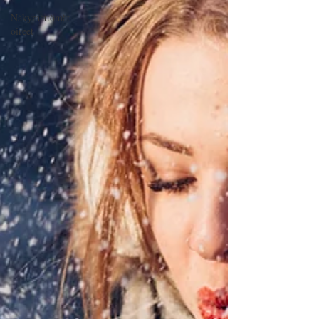
Näkymättömät
oireet