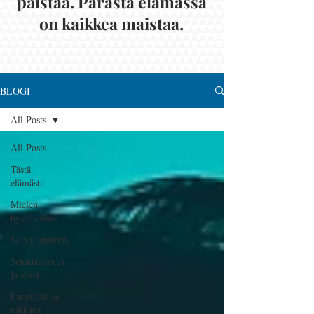
paistaa. Parasta elämässä
on kaikkea maistaa.
BLOGI
All Posts
All Posts
Tästä
elämästä
Mielen
hyvinvointi
Sopeutuminen
Seksuaalisuus
ja seksi
Parisuhde ja
rakkaus