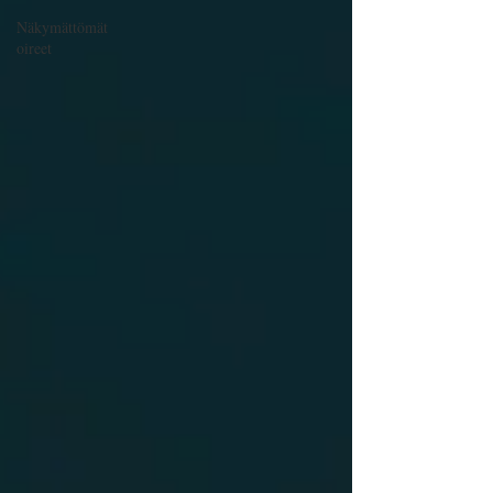
Näkymättömät
oireet