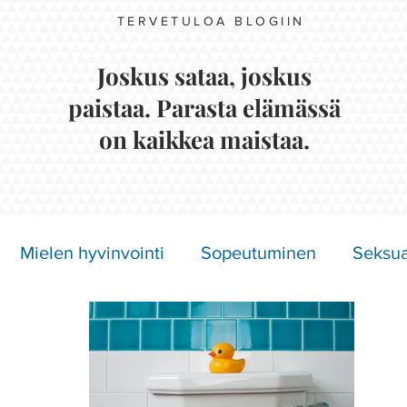
TERVETULOA BLOGIIN
Joskus sataa, joskus
paistaa. Parasta elämässä
on kaikkea maistaa.
Mielen hyvinvointi
Sopeutuminen
Seksua
Näkymättömät oireet