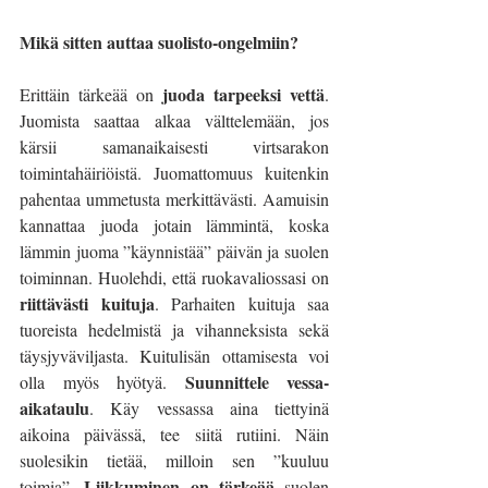
Mikä sitten auttaa suolisto-ongelmiin?
juoda tarpeeksi vettä
Erittäin tärkeää on 
. 
Juomista saattaa alkaa välttelemään, jos 
kärsii samanaikaisesti virtsarakon 
toimintahäiriöistä. Juomattomuus kuitenkin 
pahentaa ummetusta merkittävästi. Aamuisin 
kannattaa juoda jotain lämmintä, koska 
lämmin juoma ”käynnistää” päivän ja suolen 
toiminnan. Huolehdi, että ruokavaliossasi on 
riittävästi kuituja
. Parhaiten kuituja saa 
tuoreista hedelmistä ja vihanneksista sekä 
täysjyväviljasta. Kuitulisän ottamisesta voi 
Suunnittele vessa-
olla myös hyötyä. 
aikataulu
. Käy vessassa aina tiettyinä 
aikoina päivässä, tee siitä rutiini. Näin 
suolesikin tietää, milloin sen ”kuuluu 
Liikkuminen on tärkeää 
toimia”. 
suolen 