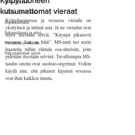
Kylpyhuoneen
Tästä elämästä
kutsumattomat vieraat
Mielen hyvinvointi
Kylpyhuoneessa ja vessassa vierailu on 
Sopeutuminen
yksityinen ja intiimi asia. Ja ne vierailut ovat 
Seksuaalisuus ja seksi
myös itsestään selviä. ”Käynpä pikaisesti 
vessassa, kun on hätä”. MS-tauti tuo usein 
Parisuhde ja rakkaus
haasteita niihin elämän osa-alueisiin, joita 
Näkymättömät oireet
pidetään itsestään selvinä. Tavallisimpia MS-
taudin oireita ovat suolisto-ongelmat. Voikin 
käydä niin, että pikaiset kipaisut vessassa 
ovat ihan kaikkea muuta. 