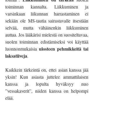
toiminnan kannalta. Liikkuminen ja 
varsinkaan liikunnan harrastaminen ei 
sekään ole MS-tautia sairastavalle itsestään 
selvää, mutta vähäinenkin liikkuminen 
auttaa. Jos lääkärisi mielestä on suositeltavaa, 
suolen toiminnan edistämiseksi voi käyttää 
ulosteen pehmikkeitä tai 
luonnonmukaisia 
laksatiiveja
. 
Kaikkein tärkeintä on, ettei asian kanssa jää 
yksin! Kun asiasta juttelee ammattilaisen 
kanssa ja lopulta hyväksyy nuo 
”vessakaverit”, niiden kanssa on helpompi 
elää. 
Heidi A. 
#msjasuolentoiminta