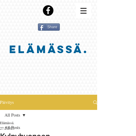
Share
ELÄMÄSSÄ.
Päivitys
All Posts
Elämässä.
All Posts
27.2.2021