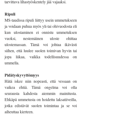
tarvittava lihastyöskentely jää vajaaksi. 
Ripuli 
MS-taudissa ripuli liittyy usein ummetukseen 
ja voidaan puhua myös yli-tai ohivuodosta eli 
kun ulostaminen ei onnistu ummetuksen 
vuoksi, nestemäinen uloste ohittaa 
ulostemassan. Tämä voi johtaa ikävästi 
siihen, että luulee suolen toimivan hyvin tai 
jopa liikaa, vaikka todellisuudessa on 
ummella. 
Pidätyskyvyttömyys
Hätä iskee niin nopeasti, että vessaan on 
vaikea ehtiä. Tämä ongelma voi olla 
seurausta kahdesta aiemmin mainitusta. 
Ehkäpä ummetusta on hoidettu laksatiiveilla, 
jotka edistävät suolen toimintaa ja se voi 
aiheuttaa kierteen. 