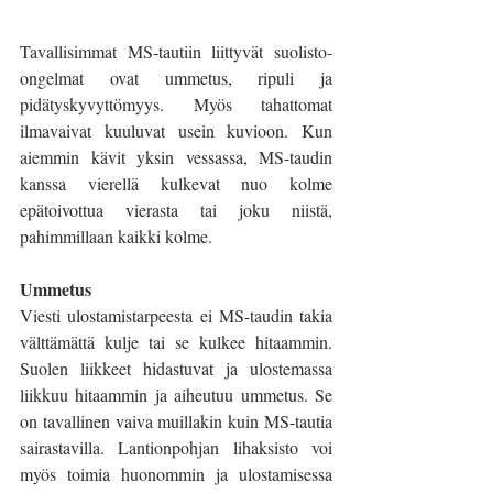
Tavallisimmat MS-tautiin liittyvät suolisto-
ongelmat ovat ummetus, ripuli ja 
pidätyskyvyttömyys. Myös tahattomat 
ilmavaivat kuuluvat usein kuvioon. Kun 
aiemmin kävit yksin vessassa, MS-taudin 
kanssa vierellä kulkevat nuo kolme 
epätoivottua vierasta tai joku niistä, 
pahimmillaan kaikki kolme. 
Ummetus 
Viesti ulostamistarpeesta ei MS-taudin takia 
välttämättä kulje tai se kulkee hitaammin. 
Suolen liikkeet hidastuvat ja ulostemassa 
liikkuu hitaammin ja aiheutuu ummetus. Se 
on tavallinen vaiva muillakin kuin MS-tautia 
sairastavilla. Lantionpohjan lihaksisto voi 
myös toimia huonommin ja ulostamisessa 