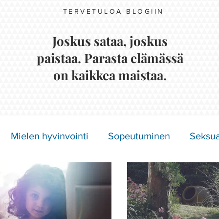
TERVETULOA BLOGIIN
Joskus sataa, joskus
paistaa. Parasta elämässä
on kaikkea maistaa.
Mielen hyvinvointi
Sopeutuminen
Seksua
Näkymättömät oireet