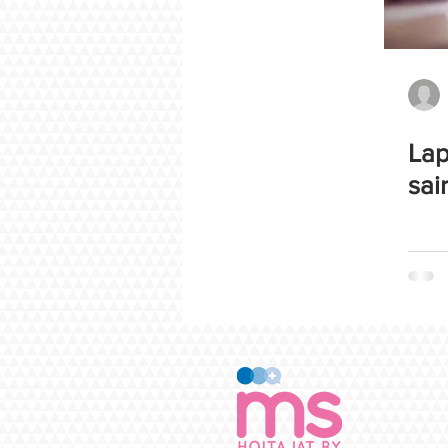
Lap
sai