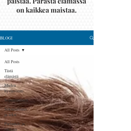
paistaa. Parasta elämässä
on kaikkea maistaa.
BLOGI
All Posts
All Posts
Tästä
elämästä
Mielen
hyvinvointi
Sopeutuminen
Seksuaalisuus
ja seksi
Parisuhde ja
rakkaus