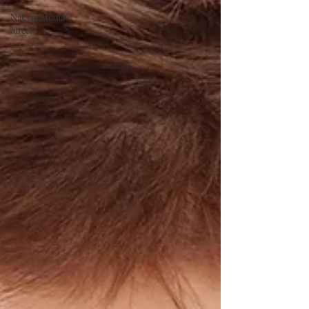
Näkymättömät
oireet