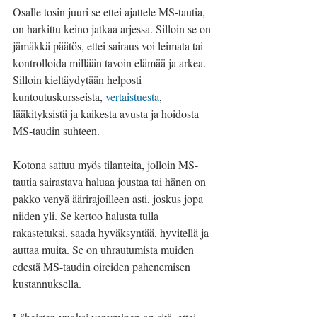
Osalle tosin juuri se ettei ajattele MS-tautia, 
on harkittu keino jatkaa arjessa. Silloin se on 
jämäkkä päätös, ettei sairaus voi leimata tai 
kontrolloida millään tavoin elämää ja arkea. 
Silloin kieltäydytään helposti 
kuntoutuskursseista, 
vertaistuesta
, 
lääkityksistä ja kaikesta avusta ja hoidosta 
MS-taudin suhteen.
Kotona sattuu myös tilanteita, jolloin MS-
tautia sairastava haluaa joustaa tai hänen on 
pakko venyä äärirajoilleen asti, joskus jopa 
niiden yli. Se kertoo halusta tulla 
rakastetuksi, saada hyväksyntää, hyvitellä ja 
auttaa muita. Se on uhrautumista muiden 
edestä MS-taudin oireiden pahenemisen 
kustannuksella. 