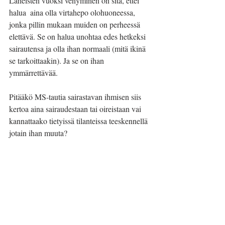
Läheisten vuoksi venyminen on sitä, ettei 
halua  aina olla virtahepo olohuoneessa, 
jonka pillin mukaan muiden on perheessä 
elettävä. Se on halua unohtaa edes hetkeksi 
sairautensa ja olla ihan normaali (mitä ikinä 
se tarkoittaakin). Ja se on ihan 
ymmärrettävää.
Pitääkö MS-tautia sairastavan ihmisen siis 
kertoa aina sairaudestaan tai oireistaan vai 
kannattaako tietyissä tilanteissa teeskennellä 
jotain ihan muuta?
Jan Holmberg on sairaanhoitaja (YAMK), 
tietokirjailija, kouluttaja ja bloggaaja. Hän 
on terveydenhuollon monitoimimies, jonka 
ideat syntyvät pienistä asioista ja päätyvät 
usein elämää syleileviksi blogipostauksiksi. 