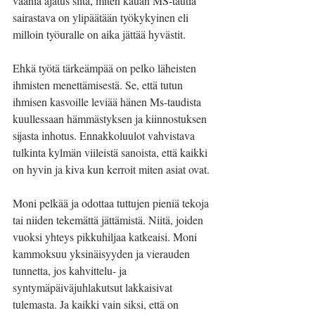
vaania ajatus siitä, miten kauan MS-tautia 
sairastava on ylipäätään työkykyinen eli 
milloin työuralle on aika jättää hyvästit.
Ehkä työtä tärkeämpää on pelko läheisten 
ihmisten menettämisestä. Se, että tutun 
ihmisen kasvoille leviää hänen Ms-taudista 
kuullessaan hämmästyksen ja kiinnostuksen 
sijasta inhotus. Ennakkoluulot vahvistava 
tulkinta kylmän viileistä sanoista, että kaikki 
on hyvin ja kiva kun kerroit miten asiat ovat. 
Moni pelkää ja odottaa tuttujen pieniä tekoja 
tai niiden tekemättä jättämistä. Niitä, joiden 
vuoksi yhteys pikkuhiljaa katkeaisi. Moni 
kammoksuu yksinäisyyden ja vierauden 
tunnetta, jos kahvittelu- ja 
syntymäpäiväjuhlakutsut lakkaisivat 
tulemasta. Ja kaikki vain siksi, että on 