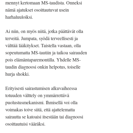
mennyt kertomaan MS-taudista. Onneksi 
nämä ajatukset osoittautuvat usein 
harhaluuloiksi.
Ai niin, on myös niitä, jotka päättävät olla 
terveitä. Jumpata, syödä terveellisesti ja 
välttää lääkitykset. Taistella vastaan, olla 
sopeutumatta MS-tautiin ja taikoa sairauden 
pois elämäntaparemontilla. Yhdelle MS-
taudin diagnoosi onkin helpotus, toiselle 
hurja shokki. 
Erityisesti sairastumisen alkuvaiheessa 
totuuden välttely on ymmärrettävä 
puolustusmekanismi. Ihmisellä voi olla 
voimakas toive siitä, että ajattelematta 
sairautta se katoaisi itsestään tai diagnoosi 
osoittautuisi vääräksi. 