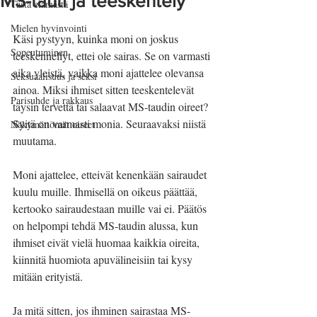
MS-tauti ja teeskentely
Tästä elämästä
Mielen hyvinvointi
Käsi pystyyn, kuinka moni on joskus 
Sopeutuminen
teeskennellyt, ettei ole sairas. Se on varmasti 
aika yleistä, vaikka moni ajattelee olevansa 
Seksuaalisuus ja seksi
ainoa. Miksi ihmiset sitten teeskentelevät 
Parisuhde ja rakkaus
täysin tervettä tai salaavat MS-taudin oireet? 
Syitä on varmasti monia. Seuraavaksi niistä 
Näkymättömät oireet
muutama.
Moni ajattelee, etteivät kenenkään sairaudet 
kuulu muille. Ihmisellä on oikeus päättää, 
kertooko sairaudestaan muille vai ei. Päätös 
on helpompi tehdä MS-taudin alussa, kun 
ihmiset eivät vielä huomaa kaikkia oireita, 
kiinnitä huomiota apuvälineisiin tai kysy 
mitään erityistä. 
Ja mitä sitten, jos ihminen sairastaa MS-