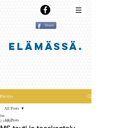
Share
ELÄMÄSSÄ.
Päivitys
All Posts
Jan
All Posts
2.11.2017