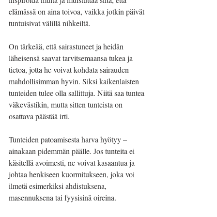
elämässä on aina toivoa, vaikka jotkin päivät 
tuntuisivat välillä nihkeiltä.
On tärkeää, että sairastuneet ja heidän 
läheisensä saavat tarvitsemaansa tukea ja 
tietoa, jotta he voivat kohdata sairauden 
mahdollisimman hyvin. Siksi kaikenlaisten 
tunteiden tulee olla sallittuja. Niitä saa tuntea 
väkevästikin, mutta sitten tunteista on 
osattava päästää irti.
Tunteiden patoamisesta harva hyötyy – 
ainakaan pidemmän päälle. Jos tunteita ei 
käsitellä avoimesti, ne voivat kasaantua ja 
johtaa henkiseen kuormitukseen, joka voi 
ilmetä esimerkiksi ahdistuksena, 
masennuksena tai fyysisinä oireina.