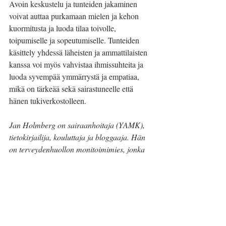
Avoin keskustelu ja tunteiden jakaminen 
voivat auttaa purkamaan mielen ja kehon 
kuormitusta ja luoda tilaa toivolle, 
toipumiselle ja sopeutumiselle. Tunteiden 
käsittely yhdessä läheisten ja ammattilaisten 
kanssa voi myös vahvistaa ihmissuhteita ja 
luoda syvempää ymmärrystä ja empatiaa, 
mikä on tärkeää sekä sairastuneelle että 
hänen tukiverkostolleen.
Jan Holmberg on sairaanhoitaja (YAMK), 
tietokirjailija, kouluttaja ja bloggaaja. Hän 
on terveydenhuollon monitoimimies, jonka 
ideat syntyvät pienistä asioista ja päätyvät 
usein elämää syleileviksi blogipostauksiksi. 
Jan on blogin vakituinen kirjoittaja, joka 
pyrkii hurmaamaan lukijat kirjailijan 
tinkimättömyydellä, psykiatrisen 
sairaanhoitajan avarakatseisuudella ja 