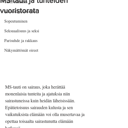
MS-tauti ja tunteiden
Tästä elämästä
vuoristorata
Mielen hyvinvointi
Sopeutuminen
Seksuaalisuus ja seksi
Parisuhde ja rakkaus
Näkymättömät oireet
MS-tauti on sairaus, joka herättää 
monenlaisia tunteita ja ajatuksia niin 
sairastuneissa kuin heidän läheisissään. 
Epätietoisuus sairauden kulusta ja sen 
vaikutuksista elämään voi olla musertavaa ja 
opettaa toisaalta sairastunutta elämään 
hetkessä.