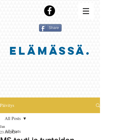
Share
ELÄMÄSSÄ.
Päivitys
All Posts
Jan
All Posts
23.10.2024