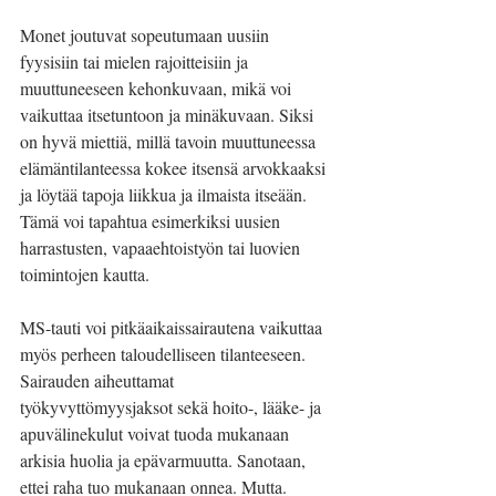
Monet joutuvat sopeutumaan uusiin 
fyysisiin tai mielen rajoitteisiin ja 
muuttuneeseen kehonkuvaan, mikä voi 
vaikuttaa itsetuntoon ja minäkuvaan. Siksi 
on hyvä miettiä, millä tavoin muuttuneessa 
elämäntilanteessa kokee itsensä arvokkaaksi 
ja löytää tapoja liikkua ja ilmaista itseään. 
Tämä voi tapahtua esimerkiksi uusien 
harrastusten, vapaaehtoistyön tai luovien 
toimintojen kautta.
MS-tauti voi pitkäaikaissairautena vaikuttaa 
myös perheen taloudelliseen tilanteeseen. 
Sairauden aiheuttamat 
työkyvyttömyysjaksot sekä hoito-, lääke- ja 
apuvälinekulut voivat tuoda mukanaan 
arkisia huolia ja epävarmuutta. Sanotaan, 
ettei raha tuo mukanaan onnea. Mutta. 