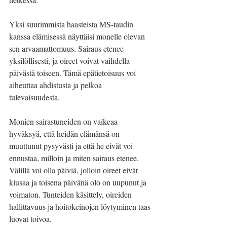
Yksi suurimmista haasteista MS-taudin 
kanssa elämisessä näyttäisi monelle olevan 
sen arvaamattomuus. Sairaus etenee 
yksilöllisesti, ja oireet voivat vaihdella 
päivästä toiseen. Tämä epätietoisuus voi 
aiheuttaa ahdistusta ja pelkoa 
tulevaisuudesta.
Monien sairastuneiden on vaikeaa 
hyväksyä, että heidän elämänsä on 
muuttunut pysyvästi ja että he eivät voi 
ennustaa, milloin ja miten sairaus etenee. 
Välillä voi olla päiviä, jolloin oireet eivät 
kiusaa ja toisena päivänä olo on uupunut ja 
voimaton. Tunteiden käsittely, oireiden 
hallittavuus ja hoitokeinojen löytyminen taas 
luovat toivoa.