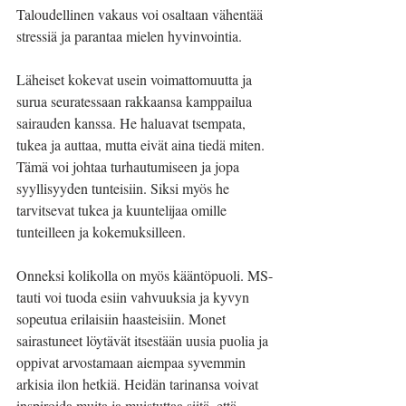
Taloudellinen vakaus voi osaltaan vähentää 
stressiä ja parantaa mielen hyvinvointia.
Läheiset kokevat usein voimattomuutta ja 
surua seuratessaan rakkaansa kamppailua 
sairauden kanssa. He haluavat tsempata, 
tukea ja auttaa, mutta eivät aina tiedä miten. 
Tämä voi johtaa turhautumiseen ja jopa 
syyllisyyden tunteisiin. Siksi myös he 
tarvitsevat tukea ja kuuntelijaa omille 
tunteilleen ja kokemuksilleen.
Onneksi kolikolla on myös kääntöpuoli. MS-
tauti voi tuoda esiin vahvuuksia ja kyvyn 
sopeutua erilaisiin haasteisiin. Monet 
sairastuneet löytävät itsestään uusia puolia ja 
oppivat arvostamaan aiempaa syvemmin 
arkisia ilon hetkiä. Heidän tarinansa voivat 
inspiroida muita ja muistuttaa siitä, että 