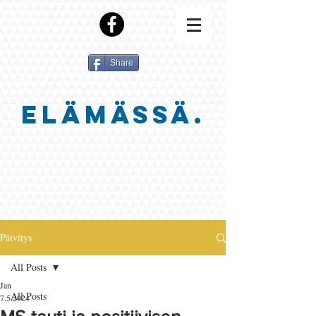
Share
ELÄMÄSSÄ.
Päivitys
All Posts
Jan
All Posts
7.5.2024