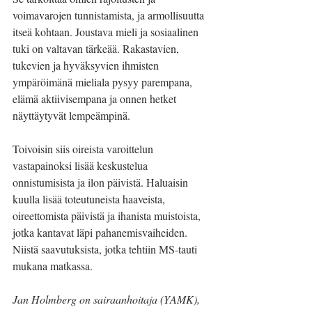
voimavarojen tunnistamista, ja armollisuutta 
itseä kohtaan. Joustava mieli ja sosiaalinen 
tuki on valtavan tärkeää. Rakastavien, 
tukevien ja hyväksyvien ihmisten 
ympäröimänä mieliala pysyy parempana, 
elämä aktiivisempana ja onnen hetket 
näyttäytyvät lempeämpinä.
Toivoisin siis oireista varoittelun 
vastapainoksi lisää keskustelua 
onnistumisista ja ilon päivistä. Haluaisin 
kuulla lisää toteutuneista haaveista, 
oireettomista päivistä ja ihanista muistoista, 
jotka kantavat läpi pahanemisvaiheiden. 
Niistä saavutuksista, jotka tehtiin MS-tauti 
mukana matkassa.
Jan Holmberg on sairaanhoitaja (YAMK), 