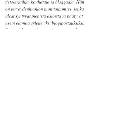
tietokirjailija, kouluttaja ja bloggaaja. Hän 
on terveydenhuollon monitoimimies, jonka 
ideat syntyvät pienistä asioista ja päätyvät 
usein elämää syleileviksi blogipostauksiksi. 
Jan on blogin vakituinen kirjoittaja, joka 
pyrkii hurmaamaan lukijat kirjailijan 
tinkimättömyydellä, psykiatrisen 
sairaanhoitajan avarakatseisuudella ja 
kouluttajan innolla.
Jan Holmberg
Elämässä blogi
ms-tauti
positiivisuus
positiivinen mieli
positiivisen mielen voima
Mielen hyvinvointi
Viimeisimmät päivitykset
Katso kaikki