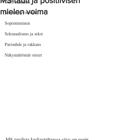
MS-tauti ja positiivisen
Tästä elämästä
mielen voima
Mielen hyvinvointi
Sopeutuminen
Seksuaalisuus ja seksi
Parisuhde ja rakkaus
Näkymättömät oireet
MS-taudista keskusteltaessa sävy on usein 