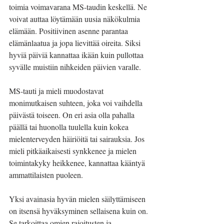
toimia voimavarana MS-taudin keskellä. Ne 
voivat auttaa löytämään uusia näkökulmia 
elämään. Positiivinen asenne parantaa 
elämänlaatua ja jopa lievittää oireita. Siksi 
hyviä päiviä kannattaa ikään kuin pullottaa 
syvälle muistiin nihkeiden päivien varalle.
MS-tauti ja mieli muodostavat 
monimutkaisen suhteen, joka voi vaihdella 
päivästä toiseen. On eri asia olla pahalla 
päällä tai huonolla tuulella kuin kokea 
mielenterveyden häiriöitä tai sairauksia. Jos 
mieli pitkäaikaisesti synkkenee ja mielen 
toimintakyky heikkenee, kannattaa kääntyä 
ammattilaisten puoleen.  
Yksi avainasia hyvän mielen säilyttämiseen 
on itsensä hyväksyminen sellaisena kuin on. 
Se tarkoittaa omien rajoitusten ja 