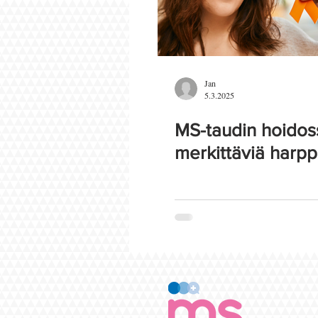
Jan
5.3.2025
MS-taudin hoidos
merkittäviä harp