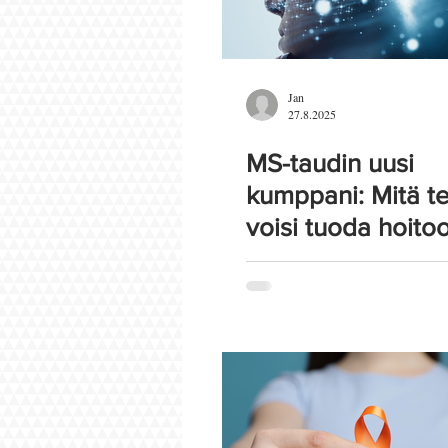
Jan
27.8.2025
MS-taudin uusi
kumppani: Mitä t
voisi tuoda hoitoo
arkeen?