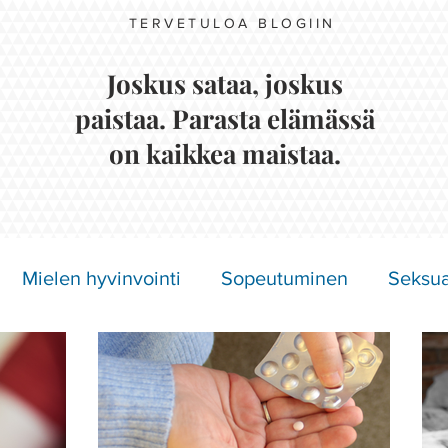
TERVETULOA BLOGIIN
Joskus sataa, joskus
paistaa. Parasta elämässä
on kaikkea maistaa.
Mielen hyvinvointi
Sopeutuminen
Seksua
Näkymättömät oireet