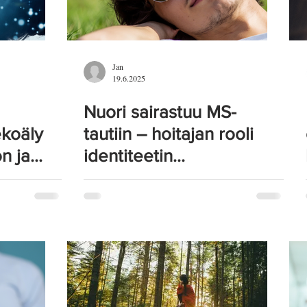
Jan
19.6.2025
Nuori sairastuu MS-
ekoäly
tautiin – hoitajan rooli
n ja
identiteetin
myllerryksessä