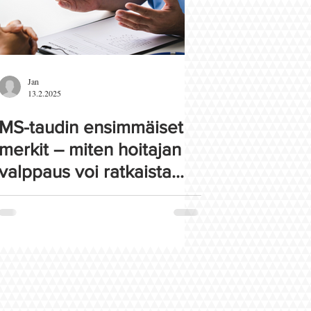
Jan
13.2.2025
MS-taudin ensimmäiset
merkit – miten hoitajan
valppaus voi ratkaista
kaiken?