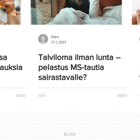
Päivi
27.2.2025
sa
Talviloma ilman lunta –
pauksia
pelastus MS-tautia
sairastavalle?
BLOGI