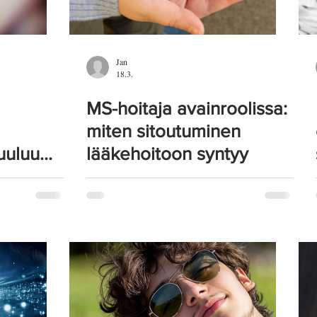
Jan
18.3.
MS-hoitaja avainroolissa:
miten sitoutuminen
uuluu
lääkehoitoon syntyy