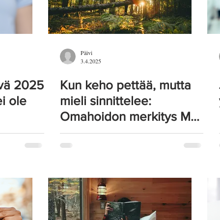
Päivi
3.4.2025
vä 2025
Kun keho pettää, mutta
i ole
mieli sinnittelee:
Omahoidon merkitys MS-
taudissa