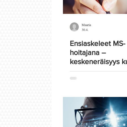
Maaria
30.4.
Ensiaskeleet MS-
hoitajana –
keskeneräisyys k
matkaan