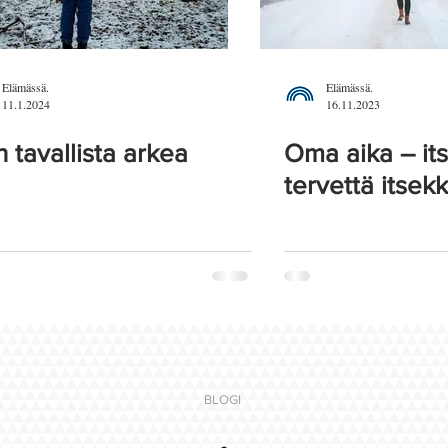
Elämässä.
Elämässä.
11.1.2024
16.11.2023
n tavallista arkea
Oma aika – its
tervettä itsek
BLOGI