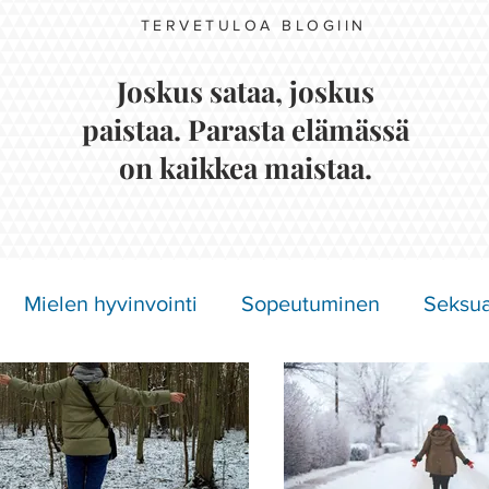
TERVETULOA BLOGIIN
Joskus sataa, joskus
paistaa. Parasta elämässä
on kaikkea maistaa.
Mielen hyvinvointi
Sopeutuminen
Seksua
Näkymättömät oireet