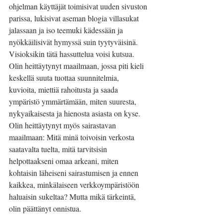
ohjelman käyttäjät toimisivat uuden sivuston 
parissa, lukisivat aseman blogia villasukat 
jalassaan ja iso teemuki kädessään ja 
nyökkäilisivät hymyssä suin tyytyväisinä. 
Visioksikin tätä hassuttelua voisi kutsua. 
Olin heittäytynyt maailmaan, jossa piti kieli 
keskellä suuta tuottaa suunnitelmia, 
kuvioita, miettiä rahoitusta ja saada 
ympäristö ymmärtämään, miten suuresta, 
nykyaikaisesta ja hienosta asiasta on kyse. 
Olin heittäytynyt myös sairastavan 
maailmaan: Mitä minä toivoisin verkosta 
saatavalta tuelta, mitä tarvitsisin 
helpottaakseni omaa arkeani, miten 
kohtaisin läheiseni sairastumisen ja ennen 
kaikkea, minkälaiseen verkkoympäristöön 
haluaisin sukeltaa? Mutta mikä tärkeintä, 
olin päättänyt onnistua.