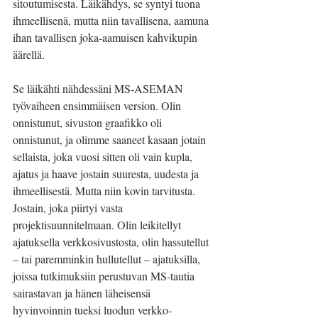
sitoutumisesta. Läikähdys, se syntyi tuona 
ihmeellisenä, mutta niin tavallisena, aamuna 
ihan tavallisen joka-aamuisen kahvikupin 
äärellä.
Se läikähti nähdessäni MS-ASEMAN 
työvaiheen ensimmäisen version. Olin 
onnistunut, sivuston graafikko oli 
onnistunut, ja olimme saaneet kasaan jotain 
sellaista, joka vuosi sitten oli vain kupla, 
ajatus ja haave jostain suuresta, uudesta ja 
ihmeellisestä. Mutta niin kovin tarvitusta. 
Jostain, joka piirtyi vasta 
projektisuunnitelmaan. Olin leikitellyt 
ajatuksella verkkosivustosta, olin hassutellut 
– tai paremminkin hullutellut – ajatuksilla, 
joissa tutkimuksiin perustuvan MS-tautia 
sairastavan ja hänen läheisensä 
hyvinvoinnin tueksi luodun verkko-