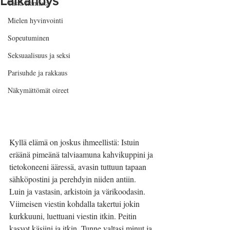
Läikähdys
Tästä elämästä
Mielen hyvinvointi
Sopeutuminen
Seksuaalisuus ja seksi
Parisuhde ja rakkaus
Näkymättömät oireet
Kyllä elämä on joskus ihmeellistä: Istuin 
eräänä pimeänä talviaamuna kahvikuppini ja 
tietokoneeni ääressä, avasin tuttuun tapaan 
sähköpostini ja perehdyin niiden antiin. 
Luin ja vastasin, arkistoin ja värikoodasin. 
Viimeisen viestin kohdalla takertui jokin 
kurkkuuni, luettuani viestin itkin. Peitin 
kasvot käsiini ja itkin. Tunne valtasi minut ja 