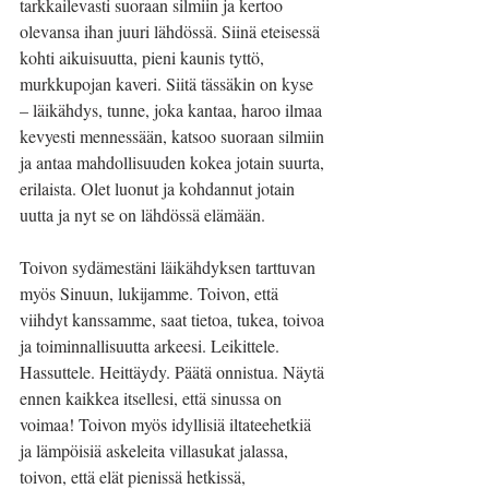
tarkkailevasti suoraan silmiin ja kertoo 
olevansa ihan juuri lähdössä. Siinä eteisessä 
kohti aikuisuutta, pieni kaunis tyttö, 
murkkupojan kaveri. Siitä tässäkin on kyse 
– läikähdys, tunne, joka kantaa, haroo ilmaa 
kevyesti mennessään, katsoo suoraan silmiin 
ja antaa mahdollisuuden kokea jotain suurta, 
erilaista. Olet luonut ja kohdannut jotain 
uutta ja nyt se on lähdössä elämään.
Toivon sydämestäni läikähdyksen tarttuvan 
myös Sinuun, lukijamme. Toivon, että 
viihdyt kanssamme, saat tietoa, tukea, toivoa 
ja toiminnallisuutta arkeesi. Leikittele. 
Hassuttele. Heittäydy. Päätä onnistua. Näytä 
ennen kaikkea itsellesi, että sinussa on 
voimaa! Toivon myös idyllisiä iltateehetkiä 
ja lämpöisiä askeleita villasukat jalassa, 
toivon, että elät pienissä hetkissä, 