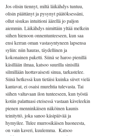
Jos olisin tiennyt, miltä läikähdys tuntuu, 
olisin päättänyt ja pysynyt päätöksessäni, 
ollut sisukas intuitioni äärellä jo paljon 
aiemmin. Läikähdys nimittäin yltää melkein 
siihen hienoon onnentunteeseen, kun saa 
ensi kerran oman vastasyntyneen lapsensa 
syliin: niin hauras, täydellinen ja 
kokonainen paketti. Siinä se haroo pienillä 
käsillään ilmaa, katsoo suurilla sinisillä 
silmillään luottavaisesti sinua, tarkastelee. 
Siinä hetkessä kun tietäisi kuinka siivet vielä 
kantavat, ei osaisi murehtia tulevasta. Tai 
siihen valtavaan ilon tunteeseen, kun työstä 
kotiin palattuasi eteisessä vastaan käveleekin 
pienen menninkäisen näköinen kaunis 
teinityttö, joka sanoo käsipäivää ja 
hymyilee. Tulee murrosikäisen huoneesta, 
on vain kaveri, kuulemma.  Katsoo 