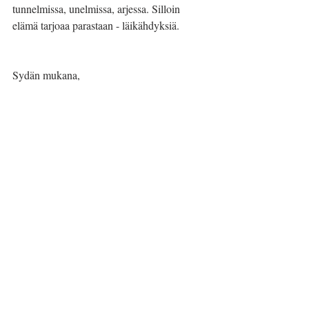
tunnelmissa, unelmissa, arjessa. Silloin 
elämä tarjoaa parastaan - läikähdyksiä.
Sydän mukana,
Minna
Minna Salakari on Suomen MS-hoitajat ry:n 
projekti- ja koulutusvastaava ja yhdistyksen 
varapuheenjohtaja. Hän on myös utelias ja 
ihmettelevä, uudesta innostuva, pikkutarkka 
seikkailija, jolla on sydän vahvasti mukana 
ja silmät auki elämälle. Minna on blogin 
pirteä, vakituinen piipahtaja, joka kirjoittaa 
tunnelmista, havainnoista, ilosta, onnesta ja 
arkisista oivalluksista.
#läikähdys
#elämä
#onni