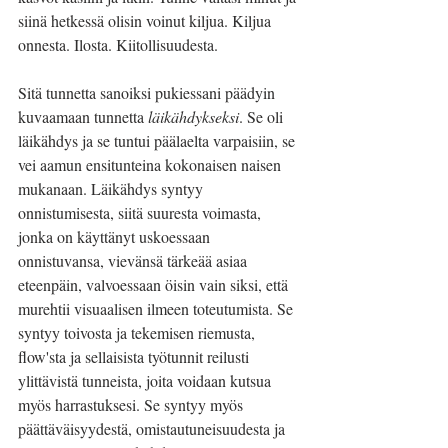
siinä hetkessä olisin voinut kiljua. Kiljua 
onnesta. Ilosta. Kiitollisuudesta.
Sitä tunnetta sanoiksi pukiessani päädyin 
kuvaamaan tunnetta 
läikähdykseksi
. Se oli 
läikähdys ja se tuntui päälaelta varpaisiin, se 
vei aamun ensitunteina kokonaisen naisen 
mukanaan. Läikähdys syntyy 
onnistumisesta, siitä suuresta voimasta, 
jonka on käyttänyt uskoessaan 
onnistuvansa, vievänsä tärkeää asiaa 
eteenpäin, valvoessaan öisin vain siksi, että 
murehtii visuaalisen ilmeen toteutumista. Se 
syntyy toivosta ja tekemisen riemusta, 
flow'sta ja sellaisista työtunnit reilusti 
ylittävistä tunneista, joita voidaan kutsua 
myös harrastuksesi. Se syntyy myös 
päättäväisyydestä, omistautuneisuudesta ja 