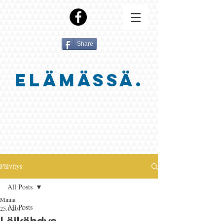
Share
ELÄMÄSSÄ.
Päivitys
All Posts
Minna
All Posts
25.1.2017