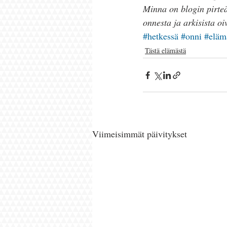
Minna on blogin pirteä,
onnesta ja arkisista oi
#hetkessä
#onni
#eläm
Tästä elämästä
Viimeisimmät päivitykset