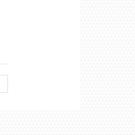
itotyö ja päivitetty Talon
 -opas