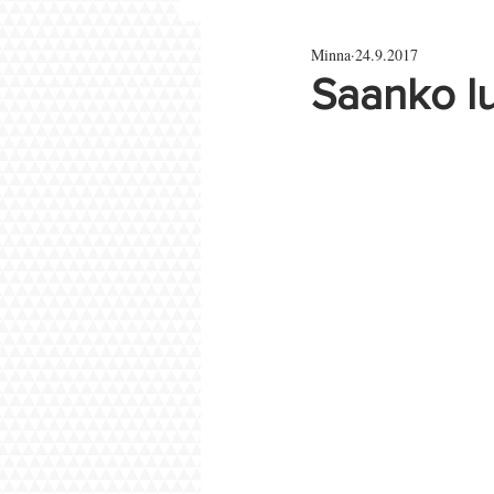
Minna
24.9.2017
Parisuhde ja rakkaus
Saanko lu