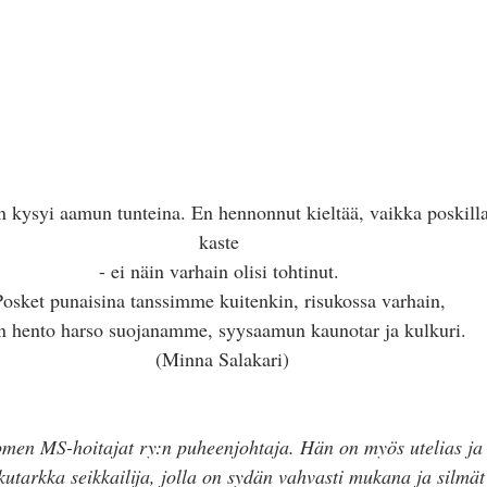
kaste 
- ei näin varhain olisi tohtinut. 
Posket punaisina tanssimme kuitenkin, risukossa varhain, 
n hento harso suojanamme, syysaamun kaunotar ja kulkuri. 
(Minna Salakari)
men MS-hoitajat ry:n puheenjohtaja. Hän on myös utelias ja 
kutarkka seikkailija, jolla on sydän vahvasti mukana ja silmät