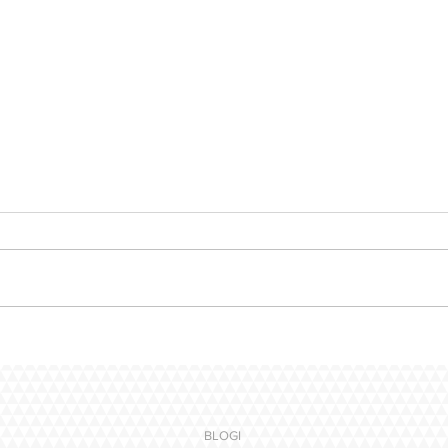
Ensiaskeleet MS-hoitajana –
MS-ho
keskeneräisyys kuuluu
tavat
matkaan
BLOGI