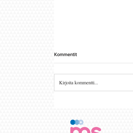
Kommentit
Kirjoita kommentti...
MS-tauti ei aina selitä kaikkea:
liitännäissairaudet voivat jäädä
huomaamatta