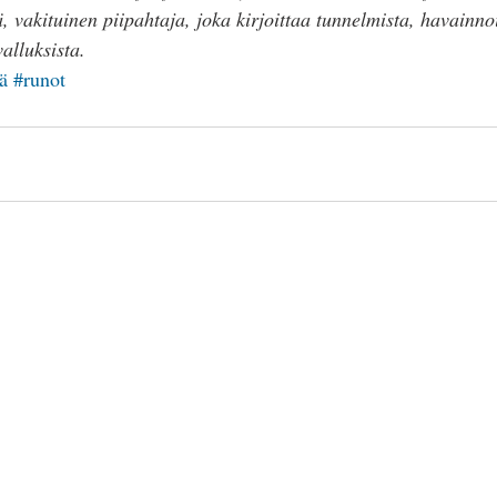
 vakituinen piipahtaja, joka kirjoittaa tunnelmista, havainnois
valluksista.
ä
#runot