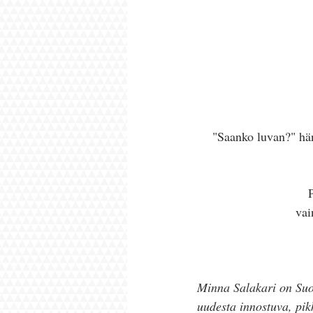
 "Saanko luvan?" hän kysyi aamun tunteina. En hennonnut kieltää, vaikka poskilla kuulsi aamun 
vai
Minna Salakari on Suo
uudesta innostuva, pik