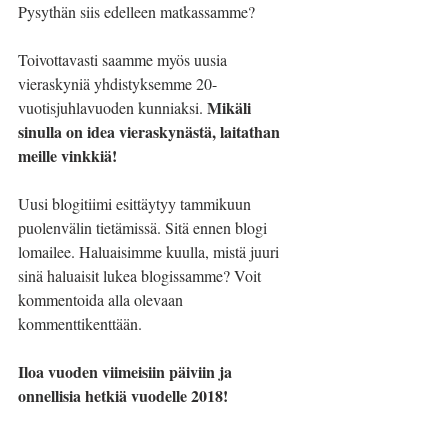
Pysythän siis edelleen matkassamme?
Toivottavasti saamme myös uusia 
vieraskyniä yhdistyksemme 20-
Mikäli 
vuotisjuhlavuoden kunniaksi. 
sinulla on idea vieraskynästä, laitathan 
meille vinkkiä!
Uusi blogitiimi esittäytyy tammikuun 
puolenvälin tietämissä. Sitä ennen blogi 
lomailee. Haluaisimme kuulla, mistä juuri 
sinä haluaisit lukea blogissamme? Voit 
kommentoida alla olevaan 
kommenttikenttään.
Iloa vuoden viimeisiin päiviin ja 
onnellisia hetkiä vuodelle 2018!