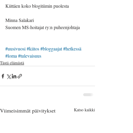
Kiittäen koko blogitiimin puolesta
Minna Salakari
Suomen MS-hoitajat ry:n puheenjohtaja
#uusivuosi
#kiitos
#bloggaajat
#hetkessä
#loma
#tulevaisuus
Tästä elämästä
Viimeisimmät päivitykset
Katso kaikki