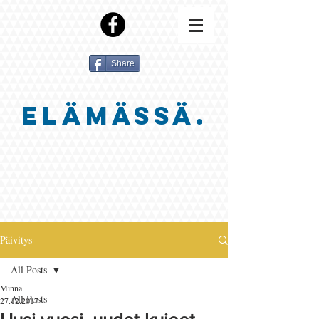
Share
ELÄMÄSSÄ.
Päivitys
All Posts
Minna
All Posts
27.12.2017