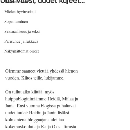
Uusi vuosi, uudet kujeet...
Tästä elämästä
Mielen hyvinvointi
Sopeutuminen
Seksuaalisuus ja seksi
Parisuhde ja rakkaus
Näkymättömät oireet
Olemme saaneet viettää yhdessä hienon 
vuoden. Kiitos teille, lukijamme. 
On tullut aika kiittää  myös 
huippublogitiimiämme Heidiä, Miilaa ja 
Jania. Ensi vuonna blogissa puhaltavat 
uudet tuulet: Heidin ja Janin lisäksi 
kolmantena bloggaajana aloittaa 
kokemuskouluttaja Katja Oksa Turusta. 