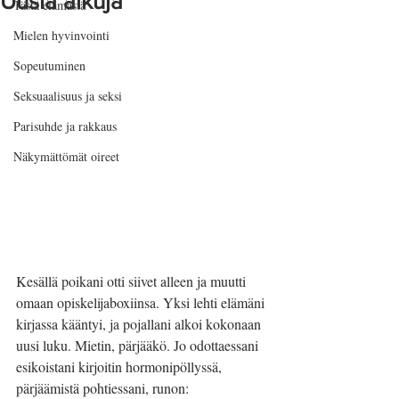
Uusia alkuja
Tästä elämästä
Mielen hyvinvointi
Sopeutuminen
Seksuaalisuus ja seksi
Parisuhde ja rakkaus
Näkymättömät oireet
Kesällä poikani otti siivet alleen ja muutti 
omaan opiskelijaboxiinsa. Yksi lehti elämäni 
kirjassa kääntyi, ja pojallani alkoi kokonaan 
uusi luku. Mietin, pärjääkö. Jo odottaessani 
esikoistani kirjoitin hormonipöllyssä, 
pärjäämistä pohtiessani, runon: 