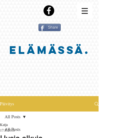
Share
ELÄMÄSSÄ.
Päivitys
All Posts
Katja
All Posts
17.8.2018