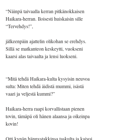
“Näinpä taivaalla kerran pitkänokkaisen 
Haikara-herran. Iloisesti huiskaisin sille 
“Tervehdys!”,
jälkeenpäin ajattelin olikohan se erehdys. 
Sillä se matkanteon keskeytti, vuokseni 
kaarsi alas taivaalta ja lensi luokseni.
“Mitä tehdä Haikara-kulta kysyisin neuvoa 
sulta: Miten tehdä äidistä mummi, isästä 
vaari ja veljestä kummi?”
Haikara-herra raapi korvallistaan pienen 
tovin, tämäpä oli hänen alaansa ja oikeinpa 
kovin!
Otti kynän hännystakkinsa taskulta ja kaivoi 