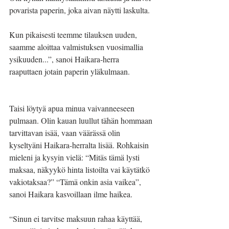
povarista paperin, joka aivan näytti laskulta.
Kun pikaisesti teemme tilauksen uuden, 
saamme aloittaa valmistuksen vuosimallia 
ysikuuden...”, sanoi Haikara-herra 
raaputtaen jotain paperin yläkulmaan.
Taisi löytyä apua minua vaivanneeseen 
pulmaan. Olin kauan luullut tähän hommaan 
tarvittavan isää, vaan väärässä olin 
kyseltyäni Haikara-herralta lisää. Rohkaisin 
mieleni ja kysyin vielä: “Mitäs tämä lysti 
maksaa, näkyykö hinta listoilta vai käytätkö 
vakiotaksaa?” “Tämä onkin asia vaikea”, 
sanoi Haikara kasvoillaan ilme haikea. 
“Sinun ei tarvitse maksuun rahaa käyttää, 