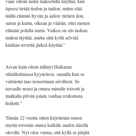
vaan silloin lasku maksetulta näyttää, kun 
lapsesi tietää tiedon ja taidon, miten elää 
täällä elämän hyvän ja aidon: tietäen ilon, 
surun ja kurin, oikean ja väärän, ettei menen 
elämän polulla nurin. Vaikea on siis laskun 
maksu täyttää, mutta siitä kyllä selviää 
kunhan tervettä järkeä käyttää.”
Aivan kuin olisin nähnyt Haikaran 
silmäkulmassa kyyneleen, samalla kun se 
valmistui taas nousemaan siivilleen. Se 
taivaalle nousi ja onnea minulle toivotti ja 
matkalla pilviin jotain vanhaa renkutusta 
hoilotti."
Tämän 22 vuotta sitten kirjoitetun runon 
myötä toivotan onnea kaikille uuden äärellä 
oleville. Nyt olen varma, että kyllä se pärjää  