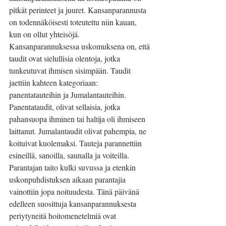
pitkät perinteet ja juuret. Kansanparannusta 
on todennäköisesti toteutettu niin kauan, 
kun on ollut yhteisöjä. 
Kansanparannuksessa uskomuksena on, että 
taudit ovat sielullisia olentoja, jotka 
tunkeutuvat ihmisen sisimpään. Taudit 
jaettiin kahteen kategoriaan: 
panentatauteihin ja Jumalantauteihin. 
Panentataudit, olivat sellaisia, jotka 
pahansuopa ihminen tai haltija oli ihmiseen 
laittanut. Jumalantaudit olivat pahempia, ne 
koituivat kuolemaksi. Tauteja parannettiin 
esineillä, sanoilla, saunalla ja voiteilla. 
Parantajan taito kulki suvussa ja etenkin 
uskonpuhdistuksen aikaan parantajia 
vainottiin jopa noituudesta. Tänä päivänä 
edelleen suosittuja kansanparannuksesta 
periytyneitä hoitomenetelmiä ovat 