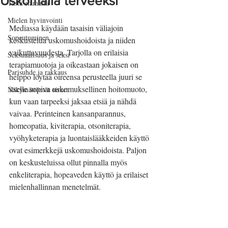
Uskomalla terveeksi
Tästä elämästä
Mielen hyvinvointi
Mediassa käydään tasaisin väliajoin 
Sopeutuminen
keskustelua uskomushoidoista ja niiden 
vaikuttavuudesta. Tarjolla on erilaisia 
Seksuaalisuus ja seksi
terapiamuotoja ja oikeastaan jokaisen on 
Parisuhde ja rakkaus
helppo löytää oireensa perusteella juuri se 
itselle sopiva uskomuksellinen hoitomuoto, 
Näkymättömät oireet
kun vaan tarpeeksi jaksaa etsiä ja nähdä 
vaivaa. Perinteinen kansanparannus, 
homeopatia, kiviterapia, otsoniterapia, 
vyöhyketerapia ja luontaislääkkeiden käyttö 
ovat esimerkkejä uskomushoidoista. Paljon 
on keskusteluissa ollut pinnalla myös 
enkeliterapia, hopeaveden käyttö ja erilaiset 
mielenhallinnan menetelmät.