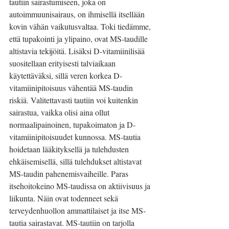
tautiin sairastumiseen, joka on 
autoimmuunisairaus, on ihmisellä itsellään 
kovin vähän vaikutusvaltaa. Toki tiedämme, 
että tupakointi ja ylipaino, ovat MS-taudille 
altistavia tekijöitä. Lisäksi D-vitamiinilisää 
suositellaan erityisesti talviaikaan 
käytettäväksi, sillä veren korkea D-
vitamiinipitoisuus vähentää MS-taudin 
riskiä. Valitettavasti tautiin voi kuitenkin 
sairastua, vaikka olisi aina ollut 
normaalipainoinen, tupakoimaton ja D-
vitamiinipitoisuudet kunnossa. MS-tautia 
hoidetaan lääkityksellä ja tulehdusten 
ehkäisemisellä, sillä tulehdukset altistavat 
MS-taudin pahenemisvaiheille. Paras 
itsehoitokeino MS-taudissa on aktiivisuus ja 
liikunta. Näin ovat todenneet sekä 
terveydenhuollon ammattilaiset ja itse MS-
tautia sairastavat. MS-tautiin on tarjolla 