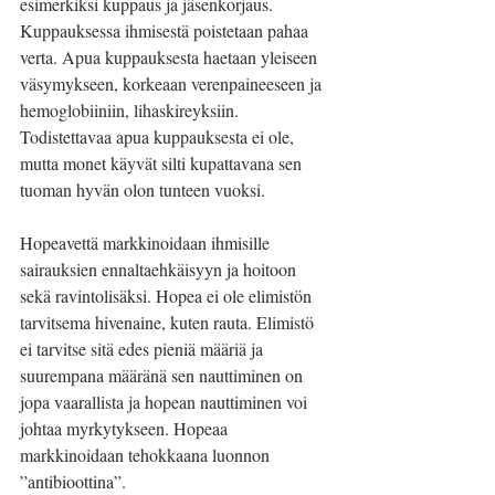
esimerkiksi kuppaus ja jäsenkorjaus. 
Kuppauksessa ihmisestä poistetaan pahaa 
verta. Apua kuppauksesta haetaan yleiseen 
väsymykseen, korkeaan verenpaineeseen ja 
hemoglobiiniin, lihaskireyksiin. 
Todistettavaa apua kuppauksesta ei ole, 
mutta monet käyvät silti kupattavana sen 
tuoman hyvän olon tunteen vuoksi.
Hopeavettä markkinoidaan ihmisille 
sairauksien ennaltaehkäisyyn ja hoitoon 
sekä ravintolisäksi. Hopea ei ole elimistön 
tarvitsema hivenaine, kuten rauta. Elimistö 
ei tarvitse sitä edes pieniä määriä ja 
suurempana määränä sen nauttiminen on 
jopa vaarallista ja hopean nauttiminen voi 
johtaa myrkytykseen. Hopeaa 
markkinoidaan tehokkaana luonnon 
”antibioottina”.