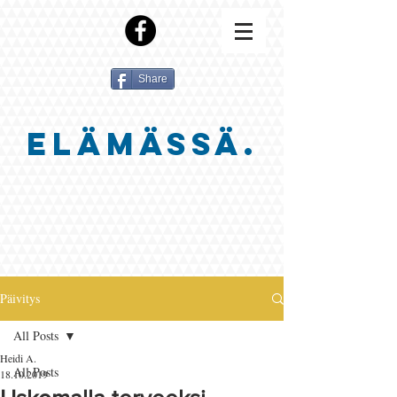
Share
ELÄMÄSSÄ.
Päivitys
All Posts
Heidi A.
All Posts
18.10.2019