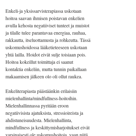
Enkeli-ja yksissarvisterapiassa uskotaan 
hoitoa saavan ihmisen poistavan enkelien 
avulla kehosta negatiiviset tunteet ja muistot 
ja tilalle tulee parantavaa energiaa, rauhaa, 
rakkautta, itseluottamusta ja rohkeutta. Tässä 
uskomushoidossa lääketieteeseen uskotaan 
yhtä lailla. Hoidot eivät sulje toisiaan pois. 
Hoitoa kokeillut toimittaja ei saanut 
kontaktia enkeliin, mutta tunnin paikallaan 
makaamisen jälkeen olo oli ollut raukea.
Enkeliterapiasta päästäänkin erilaisiin 
mielenhallinta/mindfullness-hoitoihin. 
Mielenhallinnassa pyritään eroon 
negatiivisista ajatuksista, stressioireista ja 
ahdistuneisuudesta. Mielenhallinta, 
mindfullness ja keskittymisharjoitukset eivät 
varsinaisesti ole uskomushoitoja, vaan niitä 