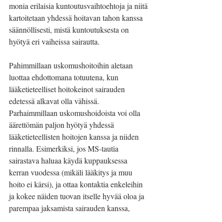
monia erilaisia kuntoutusvaihtoehtoja ja niitä 
kartoitetaan yhdessä hoitavan tahon kanssa 
säännöllisesti, mistä kuntoutuksesta on 
hyötyä eri vaiheissa sairautta.
Pahimmillaan uskomushoitoihin aletaan 
luottaa ehdottomana totuutena, kun 
lääketieteelliset hoitokeinot sairauden 
edetessä alkavat olla vähissä. 
Parhaimmillaan uskomushoidoista voi olla 
äärettömän paljon hyötyä yhdessä 
lääketieteellisten hoitojen kanssa ja niiden 
rinnalla. Esimerkiksi, jos MS-tautia 
sairastava haluaa käydä kuppauksessa 
kerran vuodessa (mikäli lääkitys ja muu 
hoito ei kärsi), ja ottaa kontaktia enkeleihin 
ja kokee näiden tuovan itselle hyvää oloa ja 
parempaa jaksamista sairauden kanssa, 
miksipä näin ei voisi toimia? 