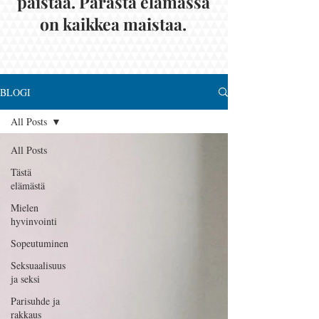
paistaa. Parasta elämässä
on kaikkea maistaa.
BLOGI
All Posts
All Posts
Tästä
elämästä
Mielen
hyvinvointi
Sopeutuminen
Seksuaalisuus
ja seksi
Parisuhde ja
rakkaus