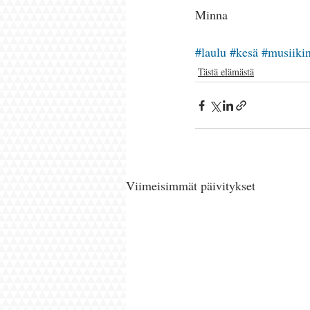
Minna
#laulu
#kesä
#musiiki
Tästä elämästä
Viimeisimmät päivitykset