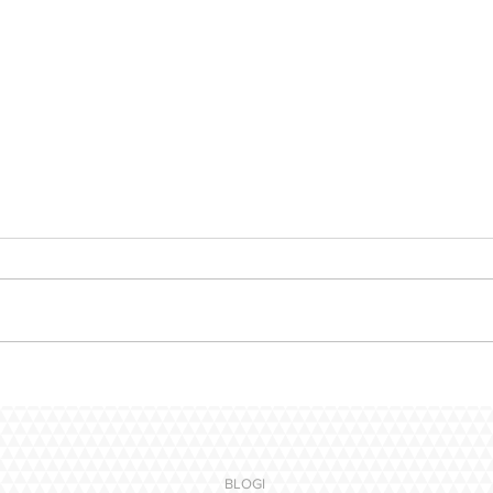
Ensiaskeleet MS-hoitajana –
MS-ho
keskeneräisyys kuuluu
tavat
matkaan
BLOGI