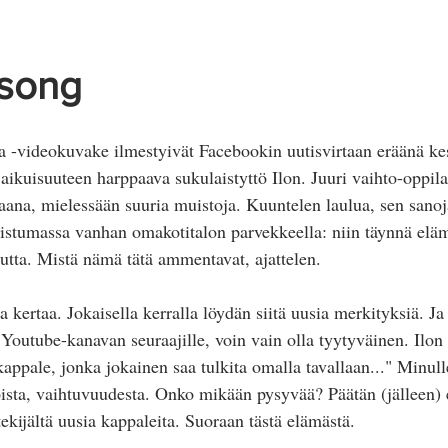
Näkymättömät oireet
 song
 ja -videokuvake ilmestyivät Facebookin uutisvirtaan eräänä k
aikuisuuteen harppaava sukulaistyttö Ilon. Juuri vaihto-oppil
aana, mielessään suuria muistoja. Kuuntelen laulua, sen sano
istumassa vanhan omakotitalon parvekkeella: niin täynnä eläm
utta. Mistä nämä tätä ammentavat, ajattelen. 
kertaa. Jokaisella kerralla löydän siitä uusia merkityksiä. Ja
outube-kanavan seuraajille, voin vain olla tyytyväinen. Ilon k
appale, jonka jokainen saa tulkita omalla tavallaan..." Minull
ista, vaihtuvuudesta. Onko mikään pysyvää? Päätän (jälleen) e
ekijältä uusia kappaleita. Suoraan tästä elämästä.