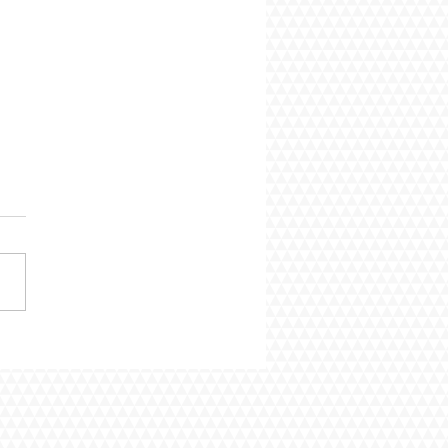
itotyö ja päivitetty Talon
 -opas