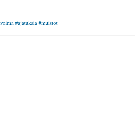
nvoima
#ajatuksia
#muistot