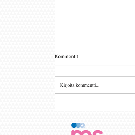
Kommentit
Kirjoita kommentti...
MS-tauti ei aina selitä kaikkea:
liitännäissairaudet voivat jäädä
huomaamatta