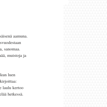
esäisenä aamuna.  
asvuodestaan 
ja, sanomaa. 
ää, muistoja ja 
 kun luen 
irjoittaa: 
e laulu kertoo 
lää hetkessä. 