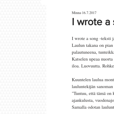
Minna
16.7.2017
Parisuhde ja rakkaus
I wrote a
I wrote a song -teksti
Laulun takana on pian 
palautuneena, tunteikk
Katselen upeaa nuorta 
iloa. Luovuutta. Rohke
Kuuntelen laulua monta 
lauluntekijän sanoman Y
"Tuntuu, että tämä on k
ajankulusta, vuodenajo
Samalla odotan laulunt