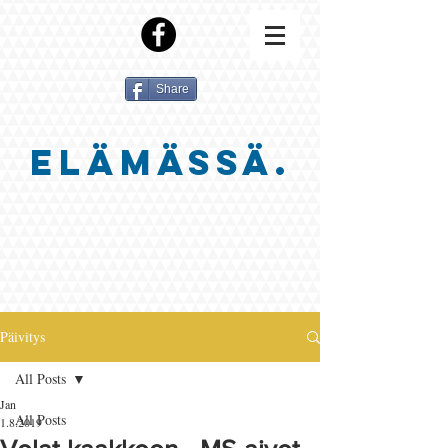
Share
ELÄMÄSSÄ.
Päivitys
All Posts
Jan
All Posts
1.8.2019