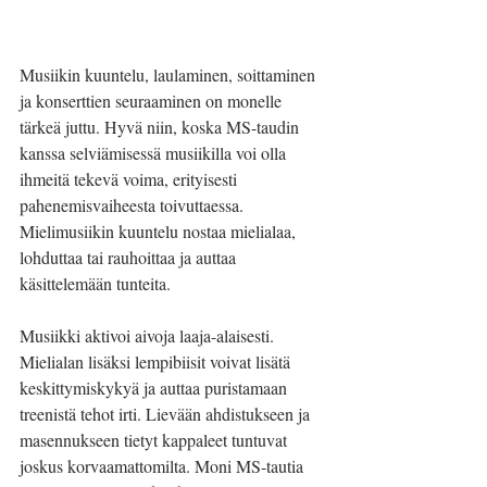
Musiikin kuuntelu, laulaminen, soittaminen 
ja konserttien seuraaminen on monelle 
tärkeä juttu. Hyvä niin, koska MS-taudin 
kanssa selviämisessä musiikilla voi olla 
ihmeitä tekevä voima, erityisesti 
pahenemisvaiheesta toivuttaessa. 
Mielimusiikin kuuntelu nostaa mielialaa, 
lohduttaa tai rauhoittaa ja auttaa 
käsittelemään tunteita.
Musiikki aktivoi aivoja laaja-alaisesti. 
Mielialan lisäksi lempibiisit voivat lisätä 
keskittymiskykyä ja auttaa puristamaan 
treenistä tehot irti. Lievään ahdistukseen ja 
masennukseen tietyt kappaleet tuntuvat 
joskus korvaamattomilta. Moni MS-tautia 