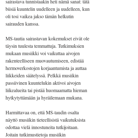
sairastava tunnistaakin heti nämä sanat: tätä 
biisiä kuuntelin uudelleen ja uudelleen, kun 
oli tosi vaikea jakso tämän helkutin 
sairauden kanssa.
MS-tautia sairastavan kokemukset eivät ole 
täysin tuulesta temmattuja. Tutkimuksien 
mukaan musiikki voi vaikuttaa aivojen 
rakenteelliseen muovautumiseen, edistää 
hermoverkostojen korjaantumista ja auttaa 
liikkeiden säätelyssä. Pelkkä musiikin 
passiivinen kuuntelukin aktivoi aivojen 
liikealueita tai pistää huomaamatta hieman 
hytkytyttämään ja hyräilemaan mukana.
Harmittavaa on, että MS-taudin osalta 
näyttö musiikin tieteellisistä vaikutuksista 
odottaa vielä innostuneita tutkijoitaan. 
Joitain tutkimustietoja musiikin 