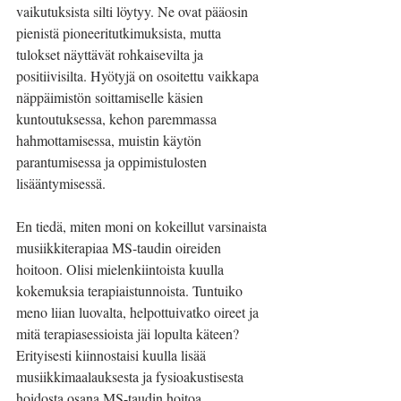
vaikutuksista silti löytyy. Ne ovat pääosin 
pienistä pioneeritutkimuksista, mutta 
tulokset näyttävät rohkaisevilta ja 
positiivisilta. Hyötyjä on osoitettu vaikkapa 
näppäimistön soittamiselle käsien 
kuntoutuksessa, kehon paremmassa 
hahmottamisessa, muistin käytön 
parantumisessa ja oppimistulosten 
lisääntymisessä.
En tiedä, miten moni on kokeillut varsinaista 
musiikkiterapiaa MS-taudin oireiden 
hoitoon. Olisi mielenkiintoista kuulla 
kokemuksia terapiaistunnoista. Tuntuiko 
meno liian luovalta, helpottuivatko oireet ja 
mitä terapiasessioista jäi lopulta käteen? 
Erityisesti kiinnostaisi kuulla lisää 
musiikkimaalauksesta ja fysioakustisesta 
hoidosta osana MS-taudin hoitoa.