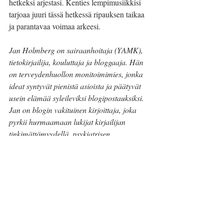
hetkeksi arjestasi. Kenties lempimusiikkisi 
tarjoaa juuri tässä hetkessä ripauksen taikaa 
ja parantavaa voimaa arkeesi.
Jan Holmberg on sairaanhoitaja (YAMK), 
tietokirjailija, kouluttaja ja bloggaaja. Hän 
on terveydenhuollon monitoimimies, jonka 
ideat syntyvät pienistä asioista ja päätyvät 
usein elämää syleileviksi blogipostauksiksi. 
Jan on blogin vakituinen kirjoittaja, joka 
pyrkii hurmaamaan lukijat kirjailijan 
tinkimättömyydellä, psykiatrisen 
sairaanhoitajan avarakatseisuudella ja 
kouluttajan innolla.
#musiikinvoima
#musiikki
#MStauti
#omatvoimavarat
#masennus
#jaksaminen
#liikunta
#elämääMStaudinkanssa
#pienetasiat
#toimintakyky
#laulu
#festarit