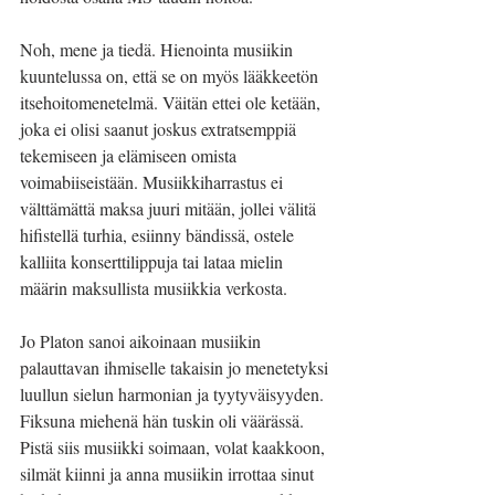
Noh, mene ja tiedä. Hienointa musiikin 
kuuntelussa on, että se on myös lääkkeetön 
itsehoitomenetelmä. Väitän ettei ole ketään, 
joka ei olisi saanut joskus extratsemppiä 
tekemiseen ja elämiseen omista 
voimabiiseistään. Musiikkiharrastus ei 
välttämättä maksa juuri mitään, jollei välitä 
hifistellä turhia, esiinny bändissä, ostele 
kalliita konserttilippuja tai lataa mielin 
määrin maksullista musiikkia verkosta.
Jo Platon sanoi aikoinaan musiikin 
palauttavan ihmiselle takaisin jo menetetyksi 
luullun sielun harmonian ja tyytyväisyyden. 
Fiksuna miehenä hän tuskin oli väärässä. 
Pistä siis musiikki soimaan, volat kaakkoon, 
silmät kiinni ja anna musiikin irrottaa sinut 