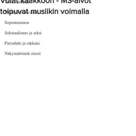
Volat kaakkoon - MS-aivot
Tästä elämästä
toipuvat musiikin voimalla
Mielen hyvinvointi
Sopeutuminen
Seksuaalisuus ja seksi
Parisuhde ja rakkaus
Näkymättömät oireet