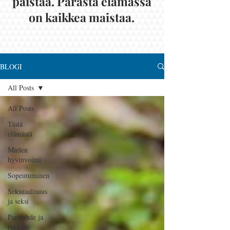
paistaa. Parasta elämässä
on kaikkea maistaa.
BLOGI
All Posts
All Posts
Tästä
elämästä
Mielen
hyvinvointi
Sopeutuminen
Seksuaalisuus
ja seksi
Parisuhde ja
rakkaus