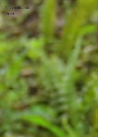
Näkymättömät
oireet