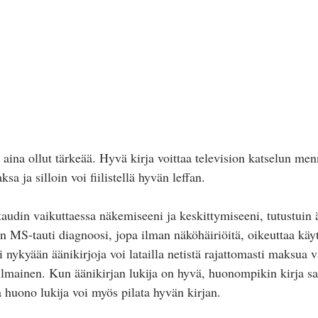
sa ja silloin voi fiilistellä hyvän leffan.
audin vaikuttaessa näkemiseeni ja keskittymiseeni, tutustuin ä
ään MS-tauti diagnoosi, jopa ilman näköhäiriöitä, oikeuttaa kä
i nykyään äänikirjoja voi latailla netistä rajattomasti maksua 
 ilmainen. Kun äänikirjan lukija on hyvä, huonompikin kirja sa
huono lukija voi myös pilata hyvän kirjan.