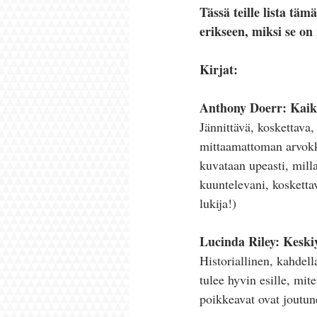
Tässä teille lista täm
erikseen, miksi se on 
Kirjat:
Anthony Doerr: Kaikk
Jännittävä, koskettava,
mittaamattoman arvokka
kuvataan upeasti, mill
kuuntelevani, koskettav
lukija!)
Lucinda Riley: Keski
Historiallinen, kahdell
tulee hyvin esille, mit
poikkeavat ovat joutun