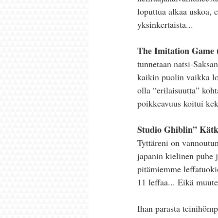
loputtua alkaa uskoa, e
yksinkertaista...
The Imitation Game 
tunnetaan natsi-Saksan
kaikin puolin vaikka l
olla “erilaisuutta” ko
poikkeavuus koitui kek
Studio Ghiblin” Kätk
Tyttäreni on vannoutun
japanin kielinen puhe 
pitämiemme leffatuokio
11 leffaa... Eikä muute
Ihan parasta teinihömpp