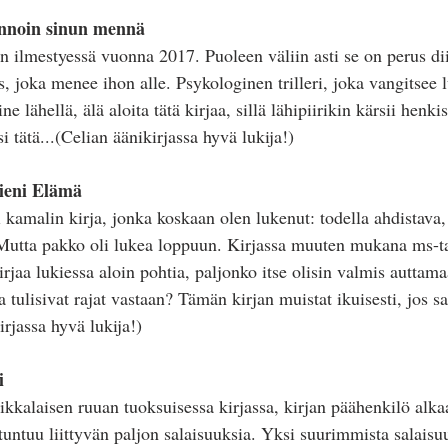
nnoin sinun mennä
sen ilmestyessä vuonna 2017. Puoleen väliin asti se on perus d
s, joka menee ihon alle. Psykologinen trilleri, joka vangitsee l
ne lähellä, älä aloita tätä kirjaa, sillä lähipiirikin kärsii henkis
i tätä...(Celian äänikirjassa hyvä lukija!)
ieni Elämä
 kamalin kirja, jonka koskaan olen lukenut: todella ahdistava,
Mutta pakko oli lukea loppuun. Kirjassa muuten mukana ms-ta
rjaa lukiessa aloin pohtia, paljonko itse olisin valmis auttama
 tulisivat rajat vastaan? Tämän kirjan muistat ikuisesti, jos sa
rjassa hyvä lukija!)
i
kkalaisen ruuan tuoksuisessa kirjassa, kirjan päähenkilö alkaa
untuu liittyvän paljon salaisuuksia. Yksi suurimmista salaisuu