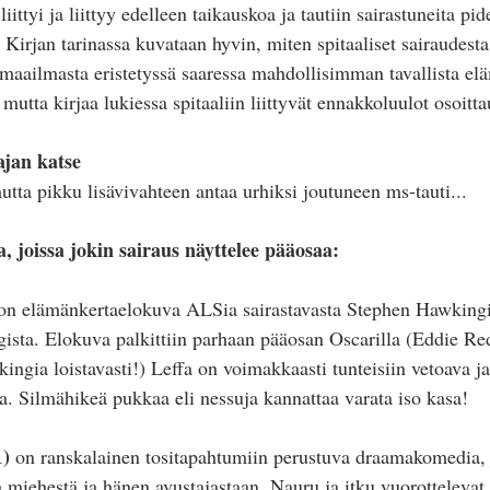
 liittyi ja liittyy edelleen taikauskoa ja tautiin sairastuneita pid
Kirjan tarinassa kuvataan hyvin, miten spitaaliset sairaudesta
maailmasta eristetyssä saaressa mahdollisimman tavallista el
tta kirjaa lukiessa spitaaliin liittyvät ennakkoluulot osoittau
jan katse
tta pikku lisävivahteen antaa urhiksi joutuneen ms-tauti...
a, joissa jokin sairaus näyttelee pääosaa:
on elämänkertaelokuva ALSia sairastavasta Stephen Hawkingi
ista. Elokuva palkittiin parhaan pääosan Oscarilla (Eddie Re
ingia loistavasti!) Leffa on voimakkaasti tunteisiin vetoava j
a. Silmähikeä pukkaa eli nessuja kannattaa varata iso kasa!
1)
 on ranskalainen tositapahtumiin perustuva draamakomedia, 
 miehestä ja hänen avustajastaan. Nauru ja itku vuorottelevat j