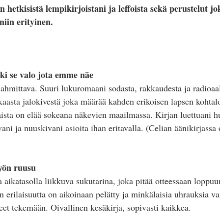
än hetkisistä lempikirjoistani ja leffoista sekä perustelut jo
niin erityinen.
i se valo jota emme näe
 ahmittava. Suuri lukuromaani sodasta, rakkaudesta ja radioaal
asta jalokivestä joka määrää kahden erikoisen lapsen kohtalo
aista on elää sokeana näkevien maailmassa. Kirjan luettuani 
ani ja nuuskivani asioita ihan eritavalla. (Celian äänikirjassa 
yön ruusu
a aikatasolla liikkuva sukutarina, joka pitää otteessaan loppuun
en erilaisuutta on aikoinaan pelätty ja minkälaisia uhrauksia va
eet tekemään. Oivallinen kesäkirja, sopivasti kaikkea.