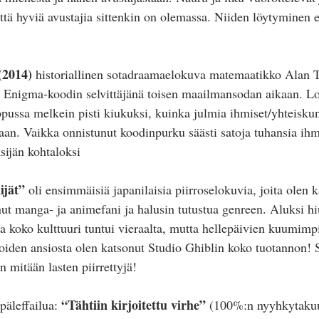
ttä hyviä avustajia sittenkin on olemassa. Niiden löytyminen e
(2014)
 historiallinen sotadraamaelokuva matemaatikko Alan Tu
 Enigma-koodin selvittäjänä toisen maailmansodan aikaan. Loi
opussa melkein pisti kiukuksi, kuinka julmia ihmiset/yhteisku
htaan. Vaikka onnistunut koodinpurku säästi satoja tuhansia ihm
sijän kohtaloksi
ijät”
 oli ensimmäisiä japanilaisia piirroselokuvia, joita olen k
ut manga- ja animefani ja halusin tutustua genreen. Aluksi hiu
ja koko kulttuuri tuntui vieraalta, mutta hellepäivien kuumimp
iden ansiosta olen katsonut Studio Ghiblin koko tuotannon! S
n mitään lasten piirrettyjä!
“Tähtiin kirjoitettu virhe” 
äleffailua: 
(100%:n nyyhkytaku