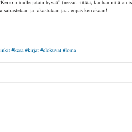
“Kerro minulle jotain hyvää” (nessut riittää, kunhan niitä on is
sairastetaan ja rakastutaan ja... enpäs kerrokaan!
inkit
#kesä
#kirjat
#elokuvat
#loma