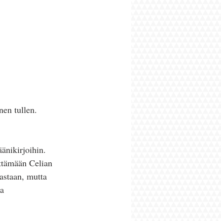
änikirjoihin. 
yttämään Celian 
vastaan, mutta 
a 