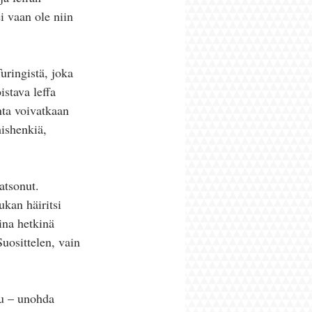
i vaan ole niin 
ringistä, joka 
stava leffa 
nta voivatkaan 
ishenkiä, 
atsonut. 
kan häiritsi 
ina hetkinä 
uosittelen, vain 
u – unohda 