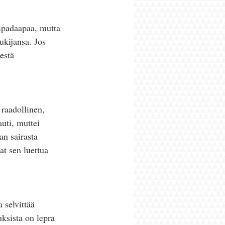
iipadaapaa, mutta 
ukijansa. Jos 
estä 
 raadollinen, 
uti, muttei 
an sairasta 
at sen luettua 
 selvittää 
ksista on lepra 