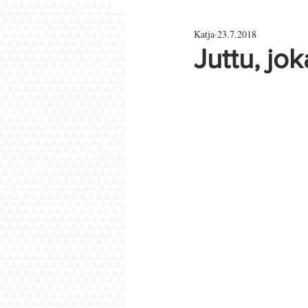
Katja
23.7.2018
Parisuhde ja rakkaus
Juttu, jok