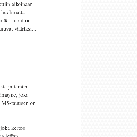
ettiin aikoinaan 
 huolimatta 
ämää. Juoni on 
tuvat vääriksi...
sta ja tämän 
dmayne, joka 
a MS-tautisen on 
joka kertoo 
a leffan 