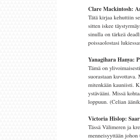
Clare Mackintosh: A
Tätä kirjaa kehuttiin 
sitten iskee täystyrmäy
sinulla on tärkeä deadli
poissaolostasi lukiessas
Yanagihara Hanya: P
Tämä on ylivoimaisesti
suorastaan kuvottava. 
mitenkään kauniisti. Ki
ystävääni. Missä kohtaa
loppuun. (Celian ääniki
Victoria Hislop: Saar
Tässä Välimeren ja krei
menneisyyttään johon t