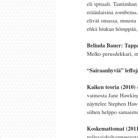
eli spitaali. Tautiinhan
eräänlaisina zombeina. 
elivät omassa, muusta 
ehkä hiukan hömppää, mu
Belinda Bauer: Tappa
Melko perusdekkari, mu
“Sairaanhyviä” leffoj
Kaiken teoria (2010)
 
vaimosta Jane Hawking
näyttelee Stephen Hawk
siihen helppo samaistu
Koskemattomat (201
neliraajahalvantuneesta