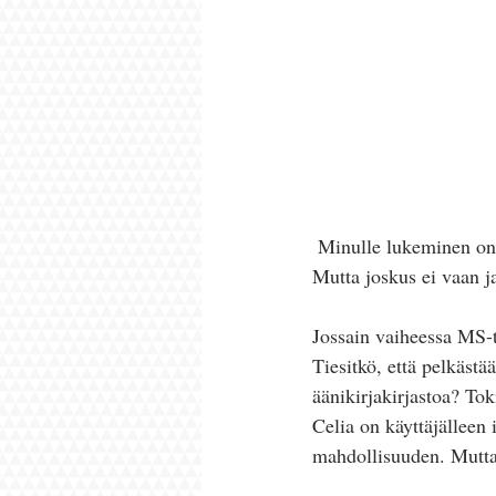
 Minulle lukeminen on aina ollut tärkeää. Hyvä kirja voittaa television katselun mennen tullen. 
Mutta joskus ei vaan jak
Jossain vaiheessa MS-t
Tiesitkö, että pelkäst
äänikirjakirjastoa? Tok
Celia on käyttäjälleen
mahdollisuuden. Mutta 