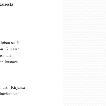
kaisesta 
loista sekä 
n. Kirjassa 
huomasin 
on loistava 
 asti. Kirjassa 
ltaväestöstä 