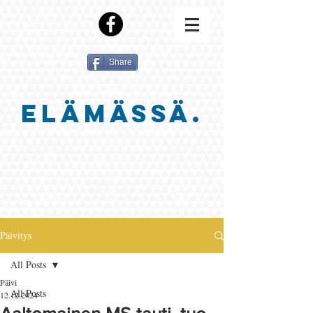
Share
ELÄMÄSSÄ.
Päivitys
All Posts
Päivi
All Posts
12.12.2024