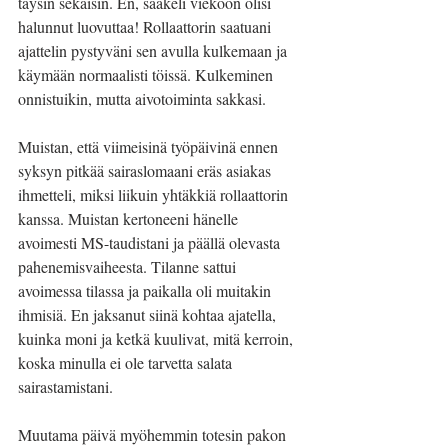
täysin sekaisin. En, saakeli vieköön olisi 
halunnut luovuttaa! Rollaattorin saatuani 
ajattelin pystyväni sen avulla kulkemaan ja 
käymään normaalisti töissä. Kulkeminen 
onnistuikin, mutta aivotoiminta sakkasi.
Muistan, että viimeisinä työpäivinä ennen 
syksyn pitkää sairaslomaani eräs asiakas 
ihmetteli, miksi liikuin yhtäkkiä rollaattorin 
kanssa. Muistan kertoneeni hänelle 
avoimesti MS-taudistani ja päällä olevasta 
pahenemisvaiheesta. Tilanne sattui 
avoimessa tilassa ja paikalla oli muitakin 
ihmisiä. En jaksanut siinä kohtaa ajatella, 
kuinka moni ja ketkä kuulivat, mitä kerroin, 
koska minulla ei ole tarvetta salata 
sairastamistani.
Muutama päivä myöhemmin totesin pakon 