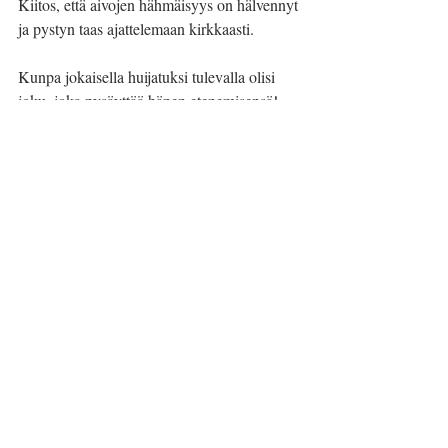
Kiitos, että aivojen hähmäisyys on hälvennyt 
ja pystyn taas ajattelemaan kirkkaasti.
Kunpa jokaisella huijatuksi tulevalla olisi 
joku, joka pysäyttää hänen etenemisensä! 
Hädän keskellä, köyhänä ja avuttomana, 
lankeaa jokaisen auttajan antamaan 
muruseen. Myötätunto ja tuki tuntuu 
korvaamattoman arvokkaalta. Tämän 
tietävät myös huijarit.
Päivi Kemell sairastaa MS-tautia. Hän on 
diakoniatyöntekijä, työnohjaaja, 
sielunhoitaja, podcast-tuottaja ja bloggaaja 
sekä henkisen hyvinvoinnin asiantuntija. 
Päivi kokee tärkeimmäksi tehtäväkseen 
peräänkuuluttaa ihmisten omia 
voimavaroja, ja hän etsii elämän epäkohtiin 
ratkaisuja kokonaisvaltaisesta itsensä 