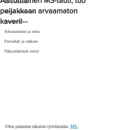
Aaltomainen MS-tauti, tuo
Tästä elämästä
peijakkaan arvaamaton
Mielen hyvinvointi
kaveri!
Sopeutuminen
Seksuaalisuus ja seksi
Parisuhde ja rakkaus
Näkymättömät oireet
Olen palannut takaisin työelämään. 
MS-