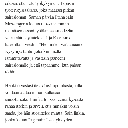
edessä, etten ole työkykyinen. Tapasin 
työterveyslääkäriä, joka määräsi pitkän 
sairasloman. Saman päivän iltana sain 
Messengerin kautta tuossa aiemmin 
mainitsemassani työtilanteessa olleelta 
vapaaehtoistyöntekijältä ja Facebook-
kaveriltani viestin: ”Hei, miten voit tänään?” 
Kysymys tuntui jotenkin mieltä 
lämmittävältä ja vastasin jääneeni 
sairaslomalle ja että tapaamme, kun palaan 
töihin. 
Henkilö vastasi tietävänsä apurahasta, jolla 
voidaan auttaa minun kaltaisiani 
sairastuneita. Hän kertoi saaneensa kyseistä 
rahaa itsekin ja arveli, että minäkin voisin 
saada, jos hän suosittelee minua. Sain linkin, 
jonka kautta ”agenttiin” saa yhteyden. 