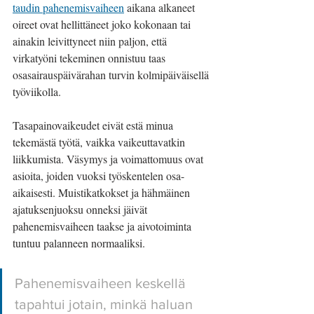
taudin pahenemisvaiheen
 aikana alkaneet 
oireet ovat hellittäneet joko kokonaan tai 
ainakin leivittyneet niin paljon, että 
virkatyöni tekeminen onnistuu taas 
osasairauspäivärahan turvin kolmipäiväisellä 
työviikolla.
Tasapainovaikeudet eivät estä minua 
tekemästä työtä, vaikka vaikeuttavatkin 
liikkumista. Väsymys ja voimattomuus ovat 
asioita, joiden vuoksi työskentelen osa-
aikaisesti. Muistikatkokset ja hähmäinen 
ajatuksenjuoksu onneksi jäivät 
pahenemisvaiheen taakse ja aivotoiminta 
tuntuu palanneen normaaliksi.
Pahenemisvaiheen keskellä 
tapahtui jotain, minkä haluan 