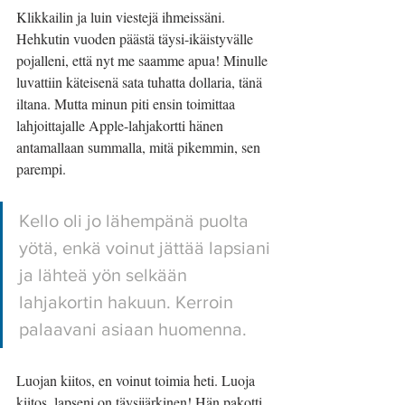
Klikkailin ja luin viestejä ihmeissäni. 
Hehkutin vuoden päästä täysi-ikäistyvälle 
pojalleni, että nyt me saamme apua! Minulle 
luvattiin käteisenä sata tuhatta dollaria, tänä 
iltana. Mutta minun piti ensin toimittaa 
lahjoittajalle Apple-lahjakortti hänen 
antamallaan summalla, mitä pikemmin, sen 
parempi. 
Kello oli jo lähempänä puolta 
yötä, enkä voinut jättää lapsiani 
ja lähteä yön selkään 
lahjakortin hakuun. Kerroin 
palaavani asiaan huomenna.
Luojan kiitos, en voinut toimia heti. Luoja 
kiitos, lapseni on täysijärkinen! Hän pakotti 