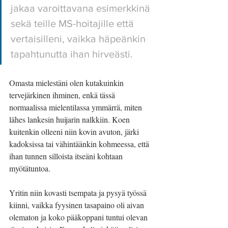
jakaa varoittavana esimerkkinä 
sekä teille MS-hoitajille että 
vertaisilleni, vaikka häpeänkin 
tapahtunutta ihan hirveästi. 
Omasta mielestäni olen kutakuinkin 
tervejärkinen ihminen, enkä tässä 
normaalissa mielentilassa ymmärrä, miten 
lähes lankesin huijarin nalkkiin. Koen 
kuitenkin olleeni niin kovin avuton, järki 
kadoksissa tai vähintäänkin kohmeessa, että 
ihan tunnen silloista itseäni kohtaan 
myötätuntoa.
Yritin niin kovasti tsempata ja pysyä työssä 
kiinni, vaikka fyysinen tasapaino oli aivan 
olematon ja koko pääkoppani tuntui olevan 