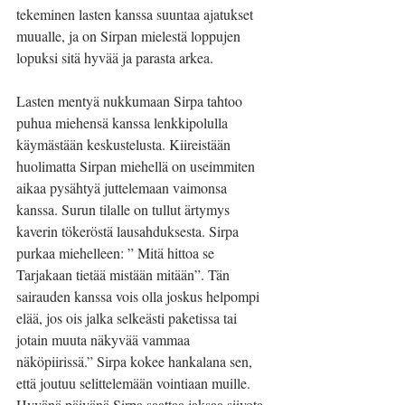
tekeminen lasten kanssa suuntaa ajatukset 
muualle, ja on Sirpan mielestä loppujen 
lopuksi sitä hyvää ja parasta arkea.
Lasten mentyä nukkumaan Sirpa tahtoo 
puhua miehensä kanssa lenkkipolulla 
käymästään keskustelusta. Kiireistään 
huolimatta Sirpan miehellä on useimmiten 
aikaa pysähtyä juttelemaan vaimonsa 
kanssa. Surun tilalle on tullut ärtymys 
kaverin tökeröstä lausahduksesta. Sirpa 
purkaa miehelleen: ” Mitä hittoa se 
Tarjakaan tietää mistään mitään”. Tän 
sairauden kanssa vois olla joskus helpompi 
elää, jos ois jalka selkeästi paketissa tai 
jotain muuta näkyvää vammaa 
näköpiirissä.” Sirpa kokee hankalana sen, 
että joutuu selittelemään vointiaan muille. 
Hyvänä päivänä Sirpa saattaa jaksaa siivota, 