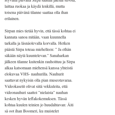
laittaa ruokaa ja käydä lenkillä, mutta 
toisena päivänä tilanne saattaa olla ihan 
erilainen.
Sirpan mies tietää hyvin, että tässä kohtaa ei 
kannata sanoa mitään, vaan kuunnella 
tarkalla ja läsnäolevalla korvalla. Hetken 
päästä Sirpa toteaa miehelleen: ” Ja ethän 
säkään näytä kuuntelevan.” Sanaharkan 
jälkeen tilanne kuitenkin rauhoittuu ja Sirpa 
alkaa katsomaan miehensä kanssa yhteistä 
elokuvaa VHS- nauhurilla. Nauhurit 
saattavat nykyisin olla pian museotavaraa. 
Videokasetit olivat siitä vekkuleita, että 
videonauhuri saattoi ”nielaista” nauhan 
kesken hyvän leffakokemuksen. Tässä 
kohtaa kuulen teinien jo huudahtavan: Äiti 
sä oot ihan Boomeri, ku muistelet 