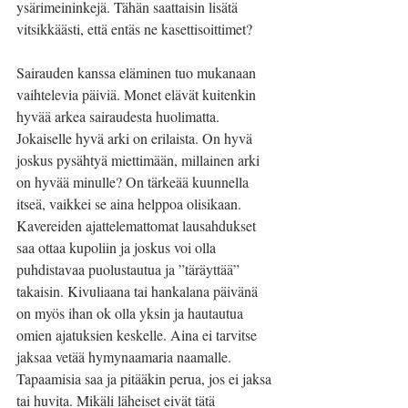
ysärimeininkejä. Tähän saattaisin lisätä 
vitsikkäästi, että entäs ne kasettisoittimet?
Sairauden kanssa eläminen tuo mukanaan 
vaihtelevia päiviä. Monet elävät kuitenkin 
hyvää arkea sairaudesta huolimatta. 
Jokaiselle hyvä arki on erilaista. On hyvä 
joskus pysähtyä miettimään, millainen arki 
on hyvää minulle? On tärkeää kuunnella 
itseä, vaikkei se aina helppoa olisikaan. 
Kavereiden ajattelemattomat lausahdukset 
saa ottaa kupoliin ja joskus voi olla 
puhdistavaa puolustautua ja ”täräyttää” 
takaisin. Kivuliaana tai hankalana päivänä 
on myös ihan ok olla yksin ja hautautua 
omien ajatuksien keskelle. Aina ei tarvitse 
jaksaa vetää hymynaamaria naamalle. 
Tapaamisia saa ja pitääkin perua, jos ei jaksa 
tai huvita. Mikäli läheiset eivät tätä 