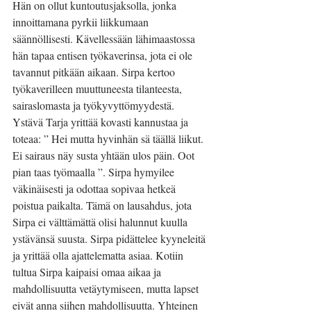
Hän on ollut kuntoutusjaksolla, jonka 
innoittamana pyrkii liikkumaan 
säännöllisesti. Kävellessään lähimaastossa 
hän tapaa entisen työkaverinsa, jota ei ole 
tavannut pitkään aikaan. Sirpa kertoo 
työkaverilleen muuttuneesta tilanteesta, 
sairaslomasta ja työkyvyttömyydestä. 
Ystävä Tarja yrittää kovasti kannustaa ja 
toteaa: ” Hei mutta hyvinhän sä täällä liikut. 
Ei sairaus näy susta yhtään ulos päin. Oot 
pian taas työmaalla ”. Sirpa hymyilee 
väkinäisesti ja odottaa sopivaa hetkeä 
poistua paikalta. Tämä on lausahdus, jota 
Sirpa ei välttämättä olisi halunnut kuulla 
ystävänsä suusta. Sirpa pidättelee kyyneleitä 
ja yrittää olla ajattelematta asiaa. Kotiin 
tultua Sirpa kaipaisi omaa aikaa ja 
mahdollisuutta vetäytymiseen, mutta lapset 
eivät anna siihen mahdollisuutta. Yhteinen 