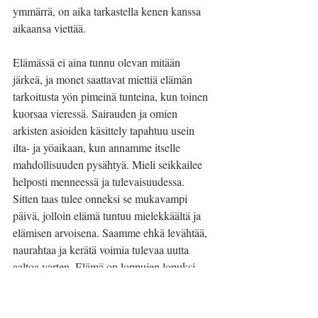
ymmärrä, on aika tarkastella kenen kanssa 
aikaansa viettää.
Elämässä ei aina tunnu olevan mitään 
järkeä, ja monet saattavat miettiä elämän 
tarkoitusta yön pimeinä tunteina, kun toinen 
kuorsaa vieressä. Sairauden ja omien 
arkisten asioiden käsittely tapahtuu usein 
ilta- ja yöaikaan, kun annamme itselle 
mahdollisuuden pysähtyä. Mieli seikkailee 
helposti menneessä ja tulevaisuudessa. 
Sitten taas tulee onneksi se mukavampi 
päivä, jolloin elämä tuntuu mielekkäältä ja 
elämisen arvoisena. Saamme ehkä levähtää, 
naurahtaa ja kerätä voimia tulevaa uutta 
aaltoa varten. Elämä on loppujen lopuksi 
ihmeellinen matka. On tärkeää miettiä, 
millaisten asioiden ja ihmisten parissa 
matkaansa matkaa. Millainen on sinun hyvä 