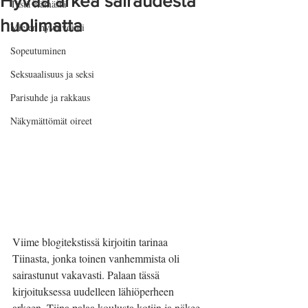
Hyvää arkea sairaudesta
Tästä elämästä
huolimatta
Mielen hyvinvointi
Sopeutuminen
Seksuaalisuus ja seksi
Parisuhde ja rakkaus
Näkymättömät oireet
Viime blogitekstissä kirjoitin tarinaa 
Tiinasta, jonka toinen vanhemmista oli 
sairastunut vakavasti. Palaan tässä 
kirjoituksessa uudelleen lähiöperheen 
arkeen. Tiina palaa koulusta kotiin ja näkee 