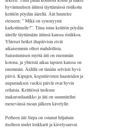
hyväntuulisen äitinsä täyttämässä ristikoita 
keittiön pöydän äärellä. Äiti huutelee 
eteiseen: ” Mikä on synonyymi 
karkottimelle?”. Tiina istuu keittiön pöydän 
äärelle täyttämään äitinsä kanssa ristikkoa. 
Yhteiset hetket iltapäivisin eivät 
aikaisemmin olleet mahdollisia. 
Sairastumisen myötä äiti on enemmän 
kotona, ja yhteistä aikaa lapsien kanssa on 
enemmän. Äidillä on tänään selvästi hyvä 
päivä. Kipujen, kognitiivisten haasteiden ja 
uupumuksen vuoksi päivät ovat hyvin 
erilaisia. Keittiössä tuoksuu 
makaronilaatikko ja äiti on suunnitellut 
menevänsä ruoan jälkeen kävelylle.
Perheen äiti Sirpa on ostanut hiljattain 
itselleen uudet lenkkarit ja kävelysauvat. 