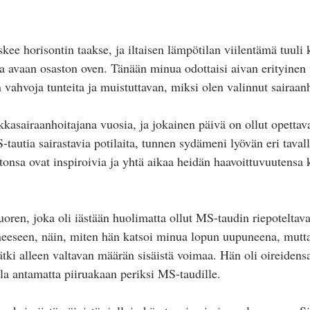
skee horisontin taakse, ja iltaisen lämpötilan viilentämä tuuli 
sa avaan osaston oven. Tänään minua odottaisi aivan erityinen
n vahvoja tunteita ja muistuttavan, miksi olen valinnut sairaa
kasairaanhoitajana vuosia, ja jokainen päivä on ollut opettava
tautia sairastavia potilaita, tunnen sydämeni lyövän eri taval
htonsa ovat inspiroivia ja yhtä aikaa heidän haavoittuvuutensa
oren, joka oli iästään huolimatta ollut MS-taudin riepoteltava
eeseen, näin, miten hän katsoi minua lopun uupuneena, mutta
ki alleen valtavan määrän sisäistä voimaa. Hän oli oireidens
lla antamatta piiruakaan periksi MS-taudille.