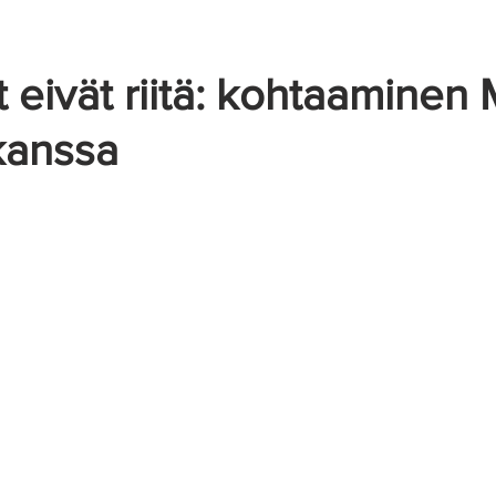
Näkymättömät oireet
 eivät riitä: kohtaaminen 
kanssa