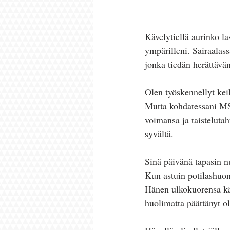
Kävelytiellä aurinko la
ympärilleni. Sairaalas
jonka tiedän herättävä
Olen työskennellyt keik
Mutta kohdatessani MS-
voimansa ja taisteluta
syvältä.
Sinä päivänä tapasin nu
Kun astuin potilashuon
Hänen ulkokuorensa kät
huolimatta päättänyt o