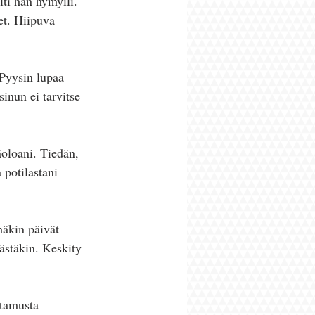
lti hän hymyili. 
et. Hiipuva 
Pyysin lupaa 
nun ei tarvitse 
äoloani. Tiedän, 
 potilastani 
äkin päivät 
ästäkin. Keskity 
ttamusta 