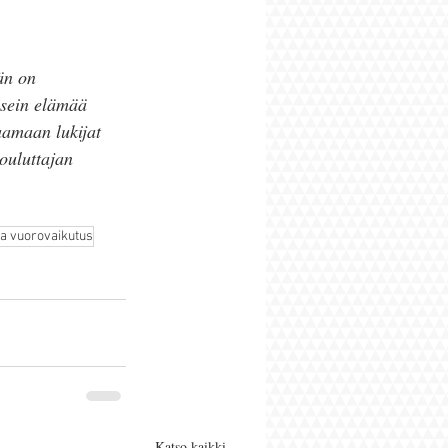
än on 
usein elämää 
aamaan lukijat 
ouluttajan 
ja vuorovaikutus
Katso kaikki