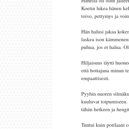
Hänellä oli ollut jälle
Koetin lukea hänen keho
toivo, pettymys ja voi
Hän halusi jakaa kokem
laskea ison kämmeneni 
puhua, jos et halua. Ol
Hiljaisuus täytti huon
että hoitajana minun t
empaattisesti.
Pyyhin nuoren silmäku
kuuluvat toipumiseen. O
tähän hetkeen ja hengi
Tuntui kuin potilaani o