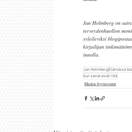
Jan Holmberg on sairaa
terveydenhuollon monit
syleileviksi blogiposta
kirjailijan tinkimättöm
innolla.
Jan Holmberg
Elämässä blo
kun sanat eivät riitä
Mielen hyvinvointi