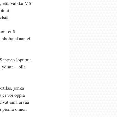
n, että vaikka MS-
pinut 
vistä.
on, että 
anhoitajakaan ei 
 Sanojen loputtua 
 ydintä – olla 
otilas, jonka 
 ei voi oppia 
eivät aina arvaa 
ä pieniä onnen 