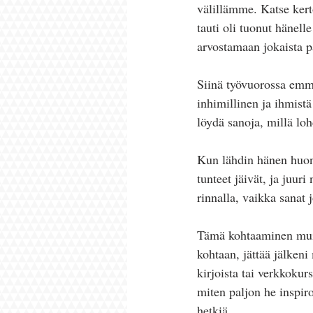
välillämme. Katse kert
tauti oli tuonut hänell
arvostamaan jokaista p
Siinä työvuorossa emme
inhimillinen ja ihmist
löydä sanoja, millä loh
Kun lähdin hänen huone
tunteet jäivät, ja juur
rinnalla, vaikka sanat
Tämä kohtaaminen muist
kohtaan, jättää jälken
kirjoista tai verkkokur
miten paljon he inspir
hetkiä.