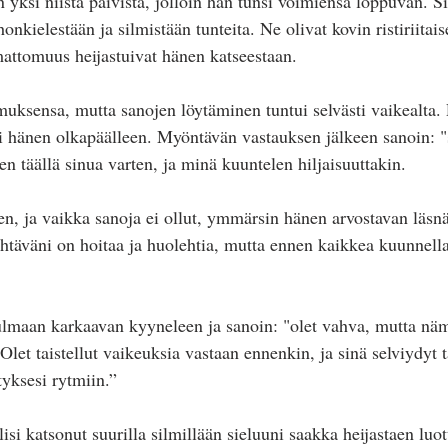
en yksi niistä päivistä, jolloin hän tunsi voimiensa loppuvan. Si
nkielestään ja silmistään tunteita. Ne olivat kovin ristiriitais
mattomuus heijastuivat hänen katseestaan. 
uksensa, mutta sanojen löytäminen tuntui selvästi vaikealta. 
hänen olkapäälleen. Myöntävän vastauksen jälkeen sanoin: "si
en täällä sinua varten, ja minä kuuntelen hiljaisuuttakin.
een, ja vaikka sanoja ei ollut, ymmärsin hänen arvostavan läsn
ehtäväni on hoitaa ja huolehtia, mutta ennen kaikkea kuunnella
lmaan karkaavan kyyneleen ja sanoin: "olet vahva, mutta näm
let taistellut vaikeuksia vastaan ennenkin, ja sinä selviydyt t
tyksesi rytmiin.”
lisi katsonut suurilla silmillään sieluuni saakka heijastaen luo