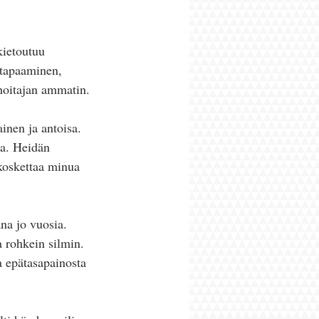
kietoutuu 
 tapaaminen, 
nhoitajan ammatin.
inen ja antoisa. 
la. Heidän 
 koskettaa minua 
na jo vuosia. 
 rohkein silmin. 
a epätasapainosta 