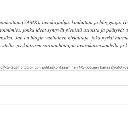
nhoitaja (YAMK), tietokirjailija, kouluttaja ja bloggaaja. H
oimimies, jonka ideat syntyvät pienistä asioista ja päätyvät 
uksiksi. Jan on blogin vakituinen kirjoittaja, joka pyrkii hurm
yydellä, psykiatrisen sairaanhoitajan avarakatseisuudella ja k
gi
MS-tauti
hoitotyö
nuori potilas
kohtaaaminen MS-potilaan kanssa
hoitotyö 