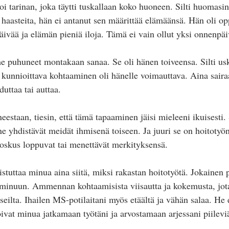
oi tarinan, joka täytti tuskallaan koko huoneen. Silti huomasi
e haasteita, hän ei antanut sen määrittää elämäänsä. Hän oli op
äivää ja elämän pieniä iloja. Tämä ei vain ollut yksi onnenpäi
 puhuneet montakaan sanaa. Se oli hänen toiveensa. Silti usk
ä kunnioittava kohtaaminen oli hänelle voimauttava. Aina saira
duttaa tai auttaa.
estaan, tiesin, että tämä tapaaminen jäisi mieleeni ikuisesti.
i ne yhdistävät meidät ihmisenä toiseen. Ja juuri se on hoitotyön
 joskus loppuvat tai menettävät merkityksensä.
uttaa minua aina siitä, miksi rakastan hoitotyötä. Jokainen p
i minuun. Ammennan kohtaamisista viisautta ja kokemusta, jota
sseilta. Ihailen MS-potilaitani myös etäältä ja vähän salaa. He 
oivat minua jatkamaan työtäni ja arvostamaan arjessani piilevi