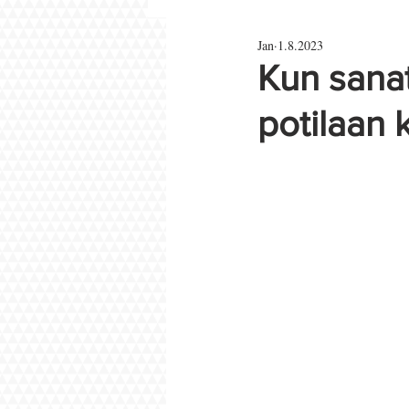
Jan
1.8.2023
Parisuhde ja rakkaus
Kun sanat
potilaan 