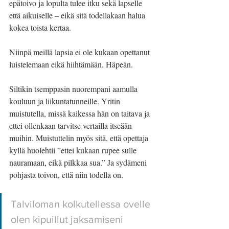
epätoivo ja lopulta tulee itku sekä lapselle 
että aikuiselle – eikä sitä todellakaan halua 
kokea toista kertaa. 
Niinpä meillä lapsia ei ole kukaan opettanut 
luistelemaan eikä hiihtämään. Häpeän.
Siltikin tsemppasin nuorempani aamulla 
kouluun ja liikuntatunneille. Yritin 
muistutella, missä kaikessa hän on taitava ja 
ettei ollenkaan tarvitse vertailla itseään 
muihin. Muistuttelin myös sitä, että opettaja 
kyllä huolehtii ”ettei kukaan rupee sulle 
nauramaan, eikä pilkkaa sua.” Ja sydämeni 
pohjasta toivon, että niin todella on.
Talviloman kolkutellessa ovelle 
olen kipuillut jaksamiseni 