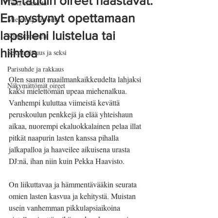
MS-taudin oireet haastavat:
Tästä elämästä
En pystynyt opettamaan
Mielen hyvinvointi
lapsilleni luistelua tai
Sopeutuminen
hiihtoa
Seksuaalisuus ja seksi
Parisuhde ja rakkaus
Olen saanut maailmankaikkeudelta lahjaksi 
Näkymättömät oireet
kaksi mielettömän upeaa miehenalkua. 
Vanhempi kuluttaa viimeistä kevättä 
peruskoulun penkkejä ja elää yhteishaun 
aikaa, nuorempi ekaluokkalainen pelaa illat 
pitkät naapurin lasten kanssa pihalla 
jalkapalloa ja haaveilee aikuisena urasta 
DJ:nä, ihan niin kuin Pekka Haavisto.
On liikuttavaa ja hämmentävääkin seurata 
omien lasten kasvua ja kehitystä. Muistan 
usein vanhemman pikkulapsiaikoina 