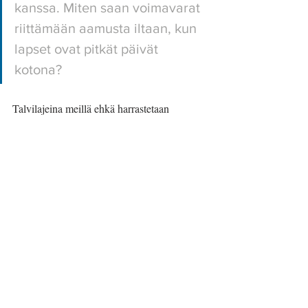
kanssa. Miten saan voimavarat 
riittämään aamusta iltaan, kun 
lapset ovat pitkät päivät 
kotona? 
Talvilajeina meillä ehkä harrastetaan 
pulkkamäkeilyä ja makkaran paistoa 
läheisen ulkoilualueen grillipaikalla. 
Saamme ystäväperheen kissan meille 
hoitoon – viikko kuluu lemmikkiterapian 
merkeissä. Otetaan ihan rennosti.
Yritän tsemppailla sekä itseäni että sinua 
vertaiseni: sinä riität! Katson peilikuvaani ja 
muistutan: ole armollinen itsellesi. Olet hyvä 
tyyppi juuri sellaisena kuin olet. Ja mieleeni 
nousee kuopuksen sanat: ”Sä oot, äiti, 
maailman paras äiti."