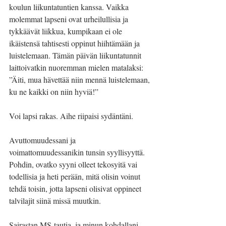
koulun liikuntatuntien kanssa. Vaikka 
molemmat lapseni ovat urheilullisia ja 
tykkäävät liikkua, kumpikaan ei ole 
ikäistensä tahtisesti oppinut hiihtämään ja 
luistelemaan. Tämän päivän liikuntatunnit 
laittoivatkin nuoremman mielen matalaksi: 
”Äiti, mua hävettää niin mennä luistelemaan, 
ku ne kaikki on niin hyviä!” 
Voi lapsi rakas. Aihe riipaisi sydäntäni. 
Avuttomuudessani ja 
voimattomuudessanikin tunsin syyllisyyttä. 
Pohdin, ovatko syyni olleet tekosyitä vai 
todellisia ja heti perään, mitä olisin voinut 
tehdä toisin, jotta lapseni olisivat oppineet 
talvilajit siinä missä muutkin.
Sairastan MS-tautia, ja minun kohdallani 