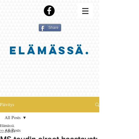
Share
ELÄMÄSSÄ.
Päivitys
All Posts
Elämässä.
All Posts
22.2.2024